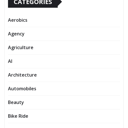
CATEGORIES
Aerobics
Agency
Agriculture
AI
Architecture
Automobiles
Beauty
Bike Ride