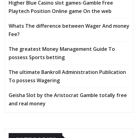
Higher Blue Casino slot games-Gamble Free
Playtech Position Online game On the web
Whats The difference between Wager And money
Fee?
The greatest Money Management Guide To
possess Sports betting
The ultimate Bankroll Administration Publication
To possess Wagering
Geisha Slot by the Aristocrat Gamble totally free
and real money