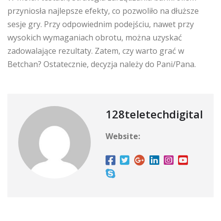
przyniosła najlepsze efekty, co pozwoliło na dłuższe
sesje gry. Przy odpowiednim podejściu, nawet przy
wysokich wymaganiach obrotu, można uzyskać
zadowalające rezultaty. Zatem, czy warto grać w
Betchan? Ostatecznie, decyzja należy do Pani/Pana.
128teletechdigital
Website: