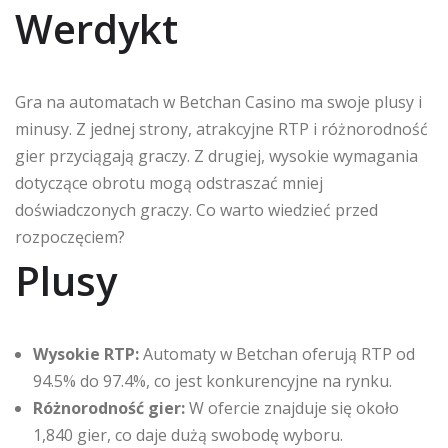
Werdykt
Gra na automatach w Betchan Casino ma swoje plusy i
minusy. Z jednej strony, atrakcyjne RTP i różnorodność
gier przyciągają graczy. Z drugiej, wysokie wymagania
dotyczące obrotu mogą odstraszać mniej
doświadczonych graczy. Co warto wiedzieć przed
rozpoczęciem?
Plusy
Wysokie RTP:
Automaty w Betchan oferują RTP od
94.5% do 97.4%, co jest konkurencyjne na rynku.
Różnorodność gier:
W ofercie znajduje się około
1,840 gier, co daje dużą swobodę wyboru.