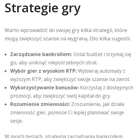
Strategie gry
Warto wprowadzić do swojej gry kilka strategii, które
mogą zwiększyć szanse na wygraną. Oto kilka sugestii:
Zarządzanie bankrollem:
Ustal budżet i trzymaj się
go, aby uniknąć niepotrzebnych strat.
Wybór gier z wysokim RTP:
Wybieraj automaty z
wyższym RTP, aby zwiększyć swoje szanse na zwrot.
Wykorzystywanie bonusów:
Korzystaj z dostępnych
promocji, aby zwiększyć swój kapitał do gry.
Rozumienie zmienności:
Zrozumienie, jak działa
zmienność gier, pomoże Ci lepiej planować swoje
sesje.
W moich testach, strategia zarządzania bankrollem