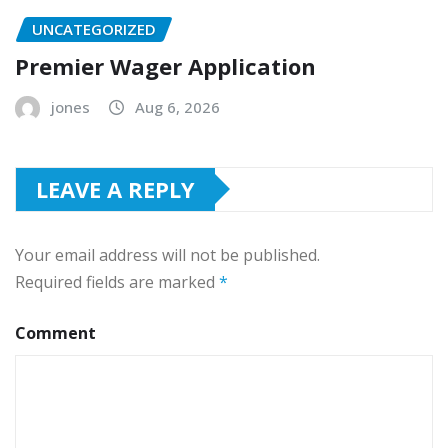
UNCATEGORIZED
Premier Wager Application
jones
Aug 6, 2026
LEAVE A REPLY
Your email address will not be published.
Required fields are marked
*
Comment