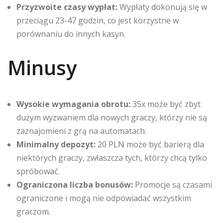
Przyzwoite czasy wypłat:
Wypłaty dokonują się w
przeciągu 23-47 godzin, co jest korzystne w
porównaniu do innych kasyn.
Minusy
Wysokie wymagania obrotu:
35x może być zbyt
dużym wyzwaniem dla nowych graczy, którzy nie są
zaznajomieni z grą na automatach.
Minimalny depozyt:
20 PLN może być barierą dla
niektórych graczy, zwłaszcza tych, którzy chcą tylko
spróbować.
Ograniczona liczba bonusów:
Promocje są czasami
ograniczone i mogą nie odpowiadać wszystkim
graczom.