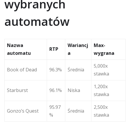
wybranych
automatów
Nazwa
Wariancj
Max-
RTP
automatu
a
wygrana
5,000x
Book of Dead
96.3%
Średnia
stawka
1,200x
Starburst
96.1%
Niska
stawka
95.97
2,500x
Gonzo’s Quest
Średnia
%
stawka