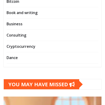
Bitcoin
Book and writing
Business
Consulting
Cryptocurrency
Dance
YOU MAY HAVE MISSED