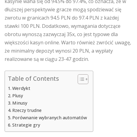
kasynie waha się od 94.5% do 97.4%, co oznacza, że w
dłuższej perspektywie gracze mogą spodziewać się
zwrotu w granicach 94.5 PLN do 97.4 PLN z każdej
stawki 100 PLN. Dodatkowo, wymagania dotyczące
obrotu wynoszą zazwyczaj 35x, co jest typowe dla
większości kasyn online. Warto również zwrócić uwagę,
że minimalny depozyt wynosi 20 PLN, a wypłaty
realizowane są w ciągu 23-47 godzin.
Table of Contents
Werdykt
Plusy
Minusy
Rzeczy trudne
Porównanie wybranych automatów
Strategie gry