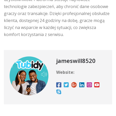
technologie zabezpieczeń, aby chronić dane osobowe
graczy oraz transakcje. Dzięki profesjonalnej obsłudze
klienta, dostępnej 24 godziny na dobę, gracze mogą
liczyć na wsparcie w każdej sytuacji, co zwiększa
komfort korzystania z serwisu.
jameswill8520
Website: