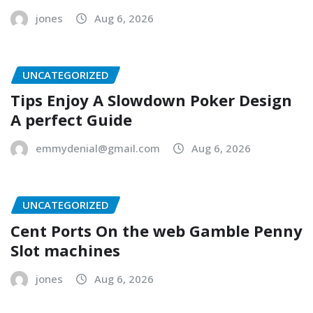
jones
Aug 6, 2026
UNCATEGORIZED
Tips Enjoy A Slowdown Poker Design
A perfect Guide
emmydenial@gmail.com
Aug 6, 2026
UNCATEGORIZED
Cent Ports On the web Gamble Penny
Slot machines
jones
Aug 6, 2026