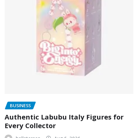
BUSINESS
Authentic Labubu Italy Figures for
Every Collector
hellstarsco
Aug 6, 2026