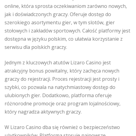
online, która sprosta oczekiwaniom zarówno nowych,
jak i doświadczonych graczy. Oferuje dostęp do
szerokiego asortymentu gier, w tym slotów, gier
stołowych i zakładów sportowych. Całość platformy jest
dostępna w języku polskim, co ułatwia korzystanie z
serwisu dla polskich graczy.
Jednym z kluczowych atutów Lizaro Casino jest
atrakcyjny bonus powitalny, który zachęca nowych
graczy do rejestracji. Proces rejestracji jest prosty i
szybki, co pozwala na natychmiastowy dostęp do
ulubionych gier. Dodatkowo, platforma oferuje
różnorodne promocje oraz program lojalnościowy,
który nagradza aktywnych graczy.
W Lizaro Casino dba się również o bezpieczeństwo
użytkowników. Platforma stosuje najnowsze