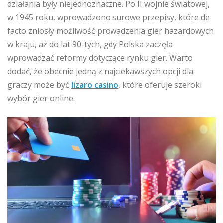
działania były niejednoznaczne. Po II wojnie światowej,
w 1945 roku, wprowadzono surowe przepisy, które de
facto zniosły możliwość prowadzenia gier hazardowych
w kraju, aż do lat 90-tych, gdy Polska zaczęła
wprowadzać reformy dotyczące rynku gier. Warto
dodać, że obecnie jedną z najciekawszych opcji dla
graczy może być
lizaro casino
, które oferuje szeroki
wybór gier online.