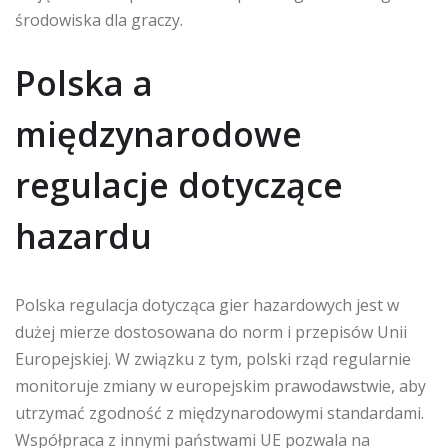
środowiska dla graczy.
Polska a
międzynarodowe
regulacje dotyczące
hazardu
Polska regulacja dotycząca gier hazardowych jest w
dużej mierze dostosowana do norm i przepisów Unii
Europejskiej. W związku z tym, polski rząd regularnie
monitoruje zmiany w europejskim prawodawstwie, aby
utrzymać zgodność z międzynarodowymi standardami.
Współpraca z innymi państwami UE pozwala na