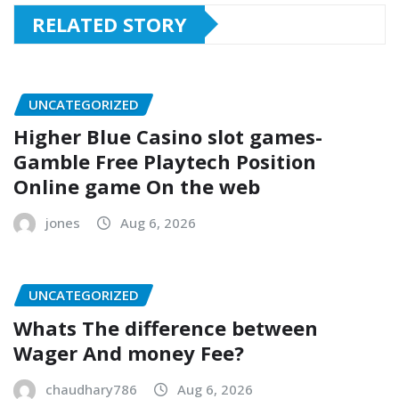
RELATED STORY
UNCATEGORIZED
Higher Blue Casino slot games-
Gamble Free Playtech Position
Online game On the web
jones
Aug 6, 2026
UNCATEGORIZED
Whats The difference between
Wager And money Fee?
chaudhary786
Aug 6, 2026