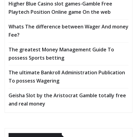
Higher Blue Casino slot games-Gamble Free
Playtech Position Online game On the web
Whats The difference between Wager And money
Fee?
The greatest Money Management Guide To
possess Sports betting
The ultimate Bankroll Administration Publication
To possess Wagering
Geisha Slot by the Aristocrat Gamble totally free
and real money