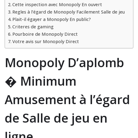
Cette inspection avec Monopoly En ouvert
Regles à l’égard de Monopoly Facilement Salle de jeu
Plait-il égayer a Monopoly En public?
Criteres de gaming
Pourboire de Monopoly Direct
Votre avis sur Monopoly Direct
Monopoly D’aplomb
� Minimum
Amusement à l’égard
de Salle de jeu en
ligne