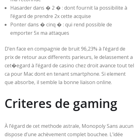
Hasarder dans � 2 � : dont fournit la possibilite à
l’égard de prendre 2x cette acquise
Ponter dans � cinq � : qui rend possible de
emporter 5x ma attaques
D’en face en compagnie de bruit 96,23% à l’égard de
prix de retour aux differents parieurs, le delassement a
cet�egard à l’égard de casino chez droit avance tout tel
ca pour Mac dont en tenant smartphone. Si element
que absorbe, il semble la bonne liaison online.
Criteres de gaming
À l’égard de cet methode astrale, Monopoly Sans aucun
dispose d’une achèvement complet bouchee. L’idée