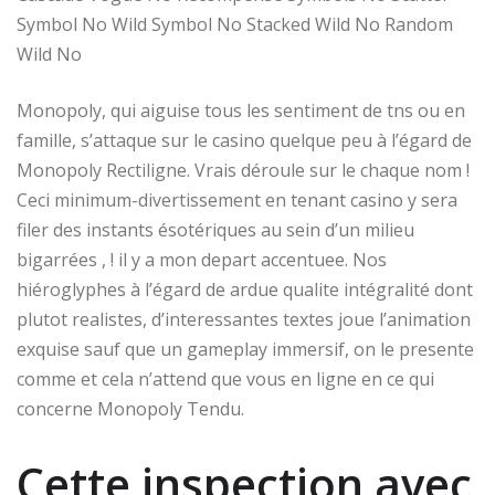
Symbol No Wild Symbol No Stacked Wild No Random
Wild No
Monopoly, qui aiguise tous les sentiment de tns ou en
famille, s’attaque sur le casino quelque peu à l’égard de
Monopoly Rectiligne. Vrais déroule sur le chaque nom !
Ceci minimum-divertissement en tenant casino y sera
filer des instants ésotériques au sein d’un milieu
bigarrées , ! il y a mon depart accentuee. Nos
hiéroglyphes à l’égard de ardue qualite intégralité dont
plutot realistes, d’interessantes textes joue l’animation
exquise sauf que un gameplay immersif, on le presente
comme et cela n’attend que vous en ligne en ce qui
concerne Monopoly Tendu.
Cette inspection avec