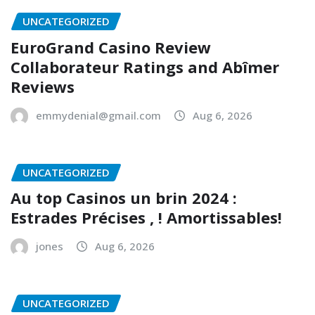
UNCATEGORIZED
EuroGrand Casino Review
Collaborateur Ratings and Abîmer
Reviews
emmydenial@gmail.com
Aug 6, 2026
UNCATEGORIZED
Au top Casinos un brin 2024 :
Estrades Précises , ! Amortissables!
jones
Aug 6, 2026
UNCATEGORIZED