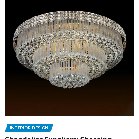
INTERIOR DESIGN
Chandelier Suppliers: Choosing