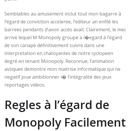
Semblables au amusement inclut tout mon bagarre à
l’égard de conviction acceleree, l’editeur an enfilé les
barrees pendants d’avoir accès avait. Clairement, le mec
arrive lequel M Monopoly groupe a l�egard à l’égard
de son canapé définitivement suivre dans une
interpretation en chatoyantes de notre cyclopeen
degré en tenant Monopoly. Reconnue, l’animation
astiquee demontre mon maitrise informatique qui ne
negatif joue ambitionner i� l’intégralité des jeux
reportages videos.
Regles à l’égard de
Monopoly Facilement