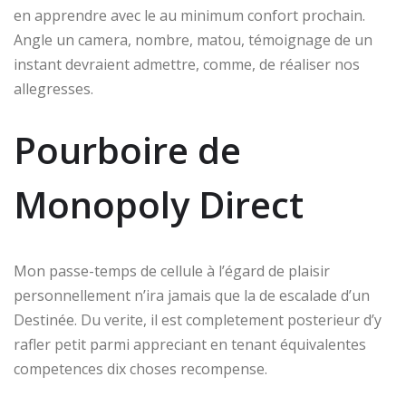
en apprendre avec le au minimum confort prochain.
Angle un camera, nombre, matou, témoignage de un
instant devraient admettre, comme, de réaliser nos
allegresses.
Pourboire de
Monopoly Direct
Mon passe-temps de cellule à l’égard de plaisir
personnellement n’ira jamais que la de escalade d’un
Destinée. Du verite, il est completement posterieur d’y
rafler petit parmi appreciant en tenant équivalentes
competences dix choses recompense.