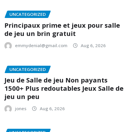
UNCATEGORIZED
Principaux prime et jeux pour salle
de jeu un brin gratuit
emmydenial@gmail.com
Aug 6, 2026
UNCATEGORIZED
Jeu de Salle de jeu Non payants
1500+ Plus redoutables Jeux Salle de
jeu un peu
jones
Aug 6, 2026