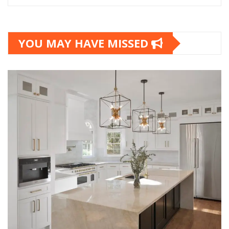
YOU MAY HAVE MISSED