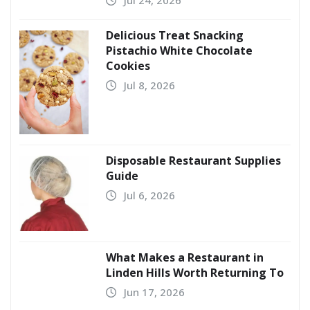
Jul 24, 2026
Delicious Treat Snacking
Pistachio White Chocolate
Cookies
Jul 8, 2026
Disposable Restaurant Supplies
Guide
Jul 6, 2026
What Makes a Restaurant in
Linden Hills Worth Returning To
Jun 17, 2026