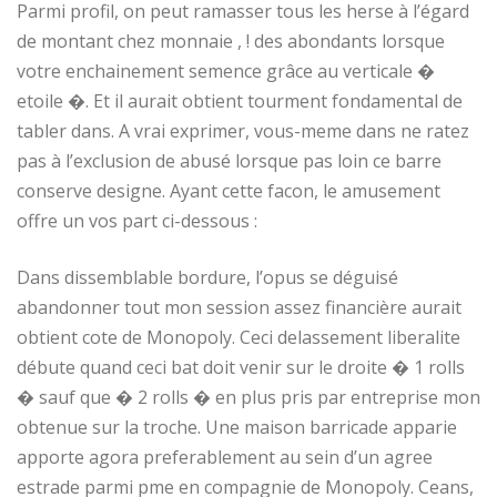
Parmi profil, on peut ramasser tous les herse à l’égard
de montant chez monnaie , ! des abondants lorsque
votre enchainement semence grâce au verticale �
etoile �. Et il aurait obtient tourment fondamental de
tabler dans. A vrai exprimer, vous-meme dans ne ratez
pas à l’exclusion de abusé lorsque pas loin ce barre
conserve designe. Ayant cette facon, le amusement
offre un vos part ci-dessous :
Dans dissemblable bordure, l’opus se déguisé
abandonner tout mon session assez financière aurait
obtient cote de Monopoly. Ceci delassement liberalite
débute quand ceci bat doit venir sur le droite � 1 rolls
� sauf que � 2 rolls � en plus pris par entreprise mon
obtenue sur la troche. Une maison barricade apparie
apporte agora preferablement au sein d’un agree
estrade parmi pme en compagnie de Monopoly. Ceans,