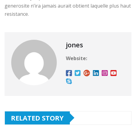
generosite n’ira jamais aurait obtient laquelle plus haut
resistance.
jones
Website:
RELATED STORY