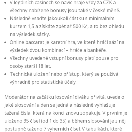
V legálních casinech se navíc hraje vždy za CZK a
všechny nabízené bonusy jsou také v české měně.
Následně vsaďte jakoukoli částku s minimálním
kurzem 1,5 a získáte zpět až 500 Kč, a to bez ohledu
na výsledek sázky.
Online baccarat je karetní hra, ve které hráči sází na
výsledek dvou kombinací – hráče a bankéře.
Všechny uvedené vstupní bonusy platí pouze pro
osoby starší 18 let.
Technické uložení nebo přístup, který se používá
výhradně pro statistické účely.
Moderátor na začátku losování diváku přivítá, uvede o
jaké slosování a den se jedná a následně vyhlašuje
tažená čísla, která na konci znovu zopakuje. V prvním je
uloženo 35 čísel (od 1 do 35) a během slosování je z něj
postupně taženo 7 výherních čísel. V tabulkách, které