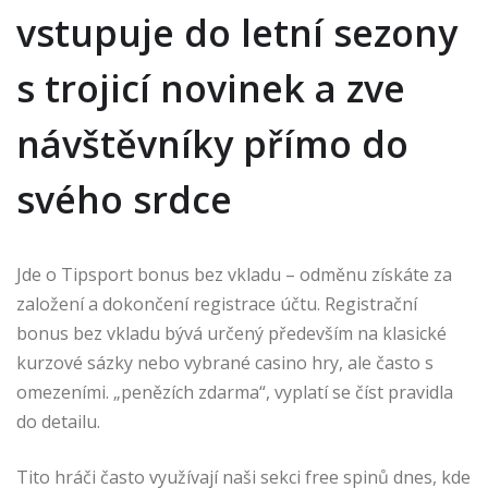
vstupuje do letní sezony
s trojicí novinek a zve
návštěvníky přímo do
svého srdce
Jde o Tipsport bonus bez vkladu – odměnu získáte za
založení a dokončení registrace účtu. Registrační
bonus bez vkladu bývá určený především na klasické
kurzové sázky nebo vybrané casino hry, ale často s
omezeními. „penězích zdarma“, vyplatí se číst pravidla
do detailu.
Tito hráči často využívají naši sekci free spinů dnes, kde