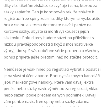
díky více tiketům získáte, se zvyšuje i cena, kterou za
sázky zaplatíte. Ten je koncipován tak, že získáte k
registraci free spiny zdarma, díky kterým si vyzkoušíte
hru v casinu a k tomu dostanete navíc i peníze na
kurzové sázky, abyste si mohli vyzkoušet i jejich
sázkovku. Pokud tedy budete sázet na příležitost s
nízkou pravděpodobností (i když s možností velké
výhry), tím spíš vás doběhne série proher a o všechny
bonus přijdete ještě předtím, než ho stačíte protočit.
Nemůžete je však hned po registraci vybrat a poslat si
je na vlastní účet v bance. Bonusy sázkových kanceláří
jsou marketingové nabídky, které vám dávají extra
peníze nebo sázky navíc výměnou za registraci, vklad
nebo sázení podle předem daných podmínek. Dávají
vám peníze navíc, free spiny nebo sázky zdarma