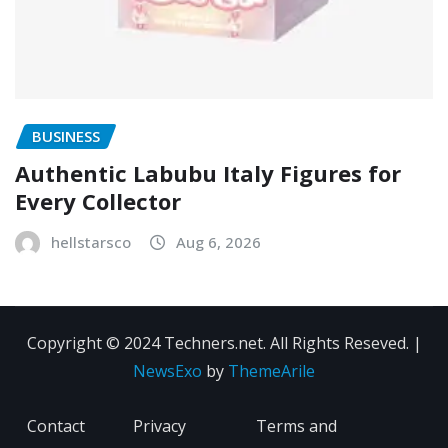
BUSINESS
Authentic Labubu Italy Figures for
Every Collector
hellstarsco
Aug 6, 2026
Copyright © 2024 Techners.net. All Rights Reseved.
|
NewsExo
by
ThemeArile
Contact
Privacy
Terms and