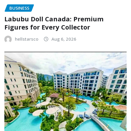
BUSINESS
Labubu Doll Canada: Premium
Figures for Every Collector
hellstarsco
Aug 6, 2026