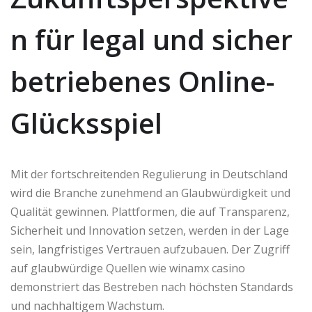
n für legal und sicher
betriebenes Online-
Glücksspiel
Mit der fortschreitenden Regulierung in Deutschland
wird die Branche zunehmend an Glaubwürdigkeit und
Qualität gewinnen. Plattformen, die auf Transparenz,
Sicherheit und Innovation setzen, werden in der Lage
sein, langfristiges Vertrauen aufzubauen. Der Zugriff
auf glaubwürdige Quellen wie winamx casino
demonstriert das Bestreben nach höchsten Standards
und nachhaltigem Wachstum.