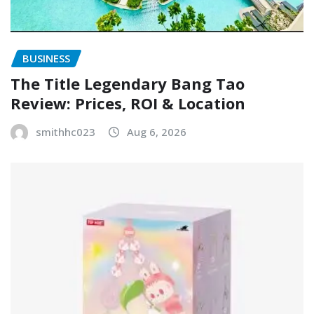
BUSINESS
The Title Legendary Bang Tao
Review: Prices, ROI & Location
smithhc023
Aug 6, 2026