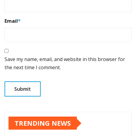
Email
*
Save my name, email, and website in this browser for
the next time I comment.
TRENDING NEWS