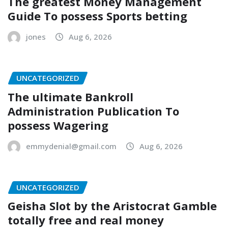
The greatest Money Management
Guide To possess Sports betting
jones
Aug 6, 2026
UNCATEGORIZED
The ultimate Bankroll
Administration Publication To
possess Wagering
emmydenial@gmail.com
Aug 6, 2026
UNCATEGORIZED
Geisha Slot by the Aristocrat Gamble
totally free and real money