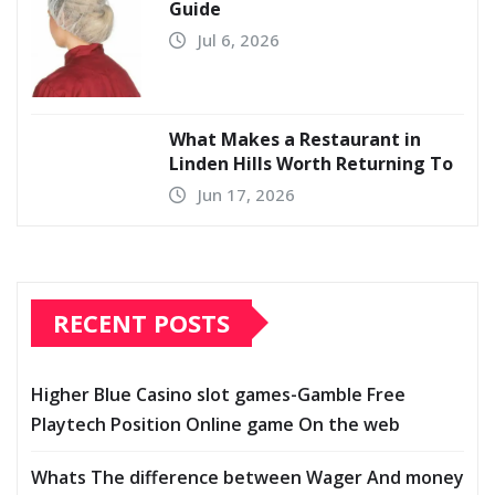
Guide
Jul 6, 2026
What Makes a Restaurant in
Linden Hills Worth Returning To
Jun 17, 2026
RECENT POSTS
Higher Blue Casino slot games-Gamble Free
Playtech Position Online game On the web
Whats The difference between Wager And money