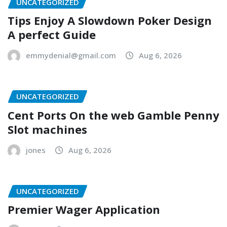
UNCATEGORIZED
Tips Enjoy A Slowdown Poker Design
A perfect Guide
emmydenial@gmail.com
Aug 6, 2026
UNCATEGORIZED
Cent Ports On the web Gamble Penny
Slot machines
jones
Aug 6, 2026
UNCATEGORIZED
Premier Wager Application