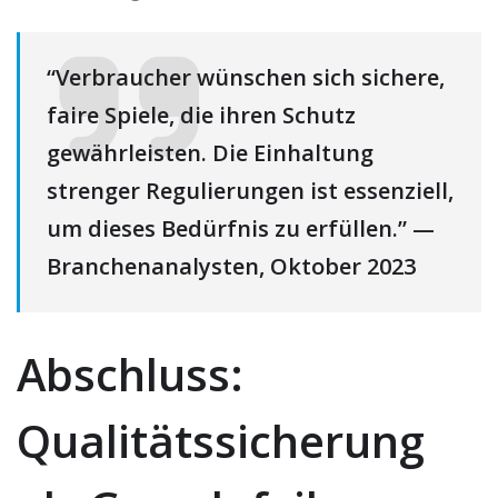
“Verbraucher wünschen sich sichere,
faire Spiele, die ihren Schutz
gewährleisten. Die Einhaltung
strenger Regulierungen ist essenziell,
um dieses Bedürfnis zu erfüllen.” —
Branchenanalysten, Oktober 2023
Abschluss:
Qualitätssicherung