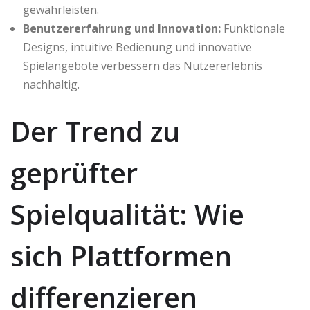
gewährleisten.
Benutzererfahrung und Innovation:
Funktionale
Designs, intuitive Bedienung und innovative
Spielangebote verbessern das Nutzererlebnis
nachhaltig.
Der Trend zu
geprüfter
Spielqualität: Wie
sich Plattformen
differenzieren