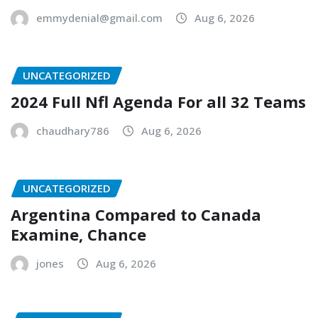
emmydenial@gmail.com
Aug 6, 2026
UNCATEGORIZED
2024 Full Nfl Agenda For all 32 Teams
chaudhary786
Aug 6, 2026
UNCATEGORIZED
Argentina Compared to Canada
Examine, Chance
jones
Aug 6, 2026