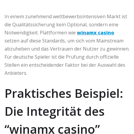
In einem zunehmend wettbewerbsintensiven Markt ist
die Qualitätssicherung kein Optional, sondern eine
Notwendigkeit. Plattformen wie
winamx casino
setzen auf diese Standards, um sich vom Mainstream
abzuheben und das Vertrauen der Nutzer zu gewinnen.
Für deutsche Spieler ist die Prüfung durch offizielle
Stellen ein entscheidender Faktor bei der Auswahl des
Anbieters.
Praktisches Beispiel:
Die Integrität des
“winamx casino”