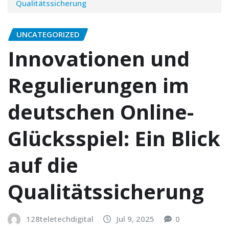
Qualitätssicherung
UNCATEGORIZED
Innovationen und
Regulierungen im
deutschen Online-
Glücksspiel: Ein Blick
auf die
Qualitätssicherung
128teletechdigital
Jul 9, 2025
0