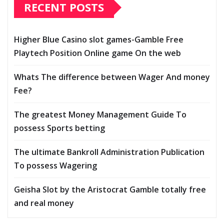
RECENT POSTS
Higher Blue Casino slot games-Gamble Free
Playtech Position Online game On the web
Whats The difference between Wager And money
Fee?
The greatest Money Management Guide To
possess Sports betting
The ultimate Bankroll Administration Publication
To possess Wagering
Geisha Slot by the Aristocrat Gamble totally free
and real money