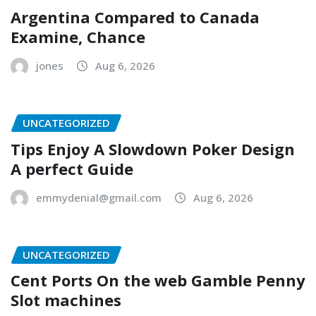
Argentina Compared to Canada
Examine, Chance
jones
Aug 6, 2026
UNCATEGORIZED
Tips Enjoy A Slowdown Poker Design
A perfect Guide
emmydenial@gmail.com
Aug 6, 2026
UNCATEGORIZED
Cent Ports On the web Gamble Penny
Slot machines