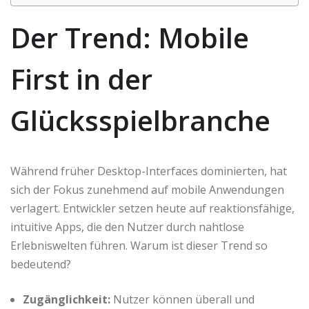
Der Trend: Mobile
First in der
Glücksspielbranche
Während früher Desktop-Interfaces dominierten, hat
sich der Fokus zunehmend auf mobile Anwendungen
verlagert. Entwickler setzen heute auf reaktionsfähige,
intuitive Apps, die den Nutzer durch nahtlose
Erlebniswelten führen. Warum ist dieser Trend so
bedeutend?
Zugänglichkeit:
Nutzer können überall und