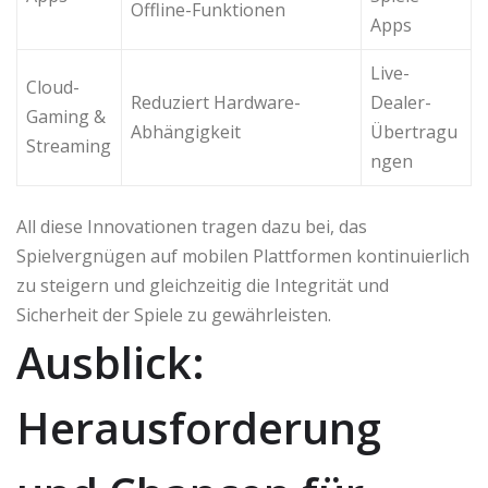
Offline-Funktionen
Apps
Live-
Cloud-
Reduziert Hardware-
Dealer-
Gaming &
Abhängigkeit
Übertragu
Streaming
ngen
All diese Innovationen tragen dazu bei, das
Spielvergnügen auf mobilen Plattformen kontinuierlich
zu steigern und gleichzeitig die Integrität und
Sicherheit der Spiele zu gewährleisten.
Ausblick:
Herausforderung