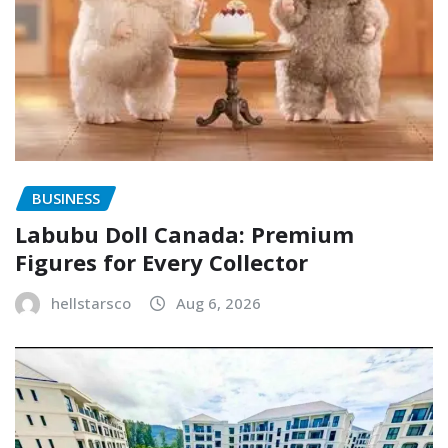
BUSINESS
Labubu Doll Canada: Premium
Figures for Every Collector
hellstarsco
Aug 6, 2026