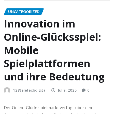
UNCATEGORIZED
Innovation im
Online-Glücksspiel:
Mobile
Spielplattformen
und ihre Bedeutung
128teletechdigital
Jul 9, 2025
0
Der Online-Glücksspielmarkt verfügt über eine