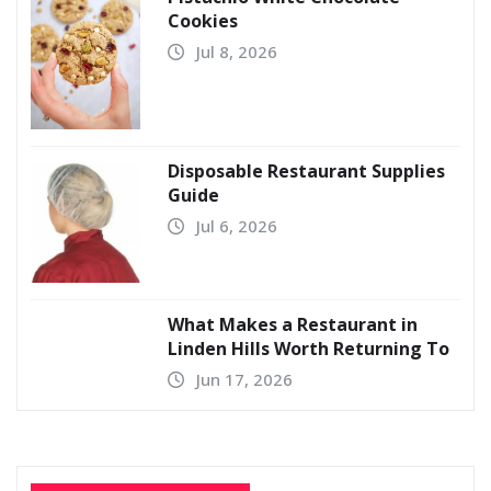
Cookies
Jul 8, 2026
Disposable Restaurant Supplies
Guide
Jul 6, 2026
What Makes a Restaurant in
Linden Hills Worth Returning To
Jun 17, 2026