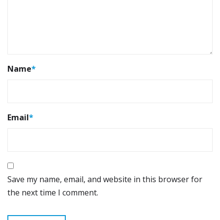
Name
*
Email
*
Save my name, email, and website in this browser for
the next time I comment.