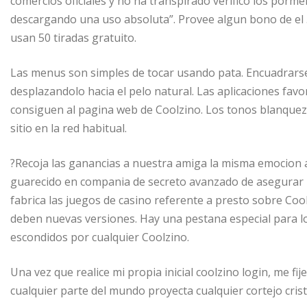
comercios oficiales y no ha transpirado verifico los por
descargando una uso absoluta”. Provee algun bono de el 
usan 50 tiradas gratuito.
Las menus son simples de tocar usando pata. Encuadrars
desplazandolo hacia el pelo natural. Las aplicaciones fav
consiguen al pagina web de Coolzino. Los tonos blanquez
sitio en la red habitual.
?Recoja las ganancias a nuestra amiga la misma emocion 
guarecido en compania de secreto avanzado de asegurar 
fabrica las juegos de casino referente a presto sobre Cool
deben nuevas versiones. Hay una pestana especial para lo
escondidos por cualquier Coolzino.
Una vez que realice mi propia inicial coolzino login, me fi
cualquier parte del mundo proyecta cualquier cortejo cris