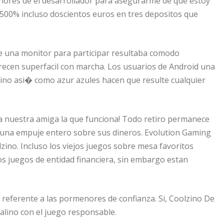
menores de el desarrollador para asegurarme de que estoy
500% incluso doscientos euros en tres depositos que
e una monitor para participar resultaba comodo
orecen superfacil con marcha. Los usuarios de Android una
ino asi� como azur azules hacen que resulte cualquier
a nuestra amiga la que funciona! Todo retiro permanece
una empuje entero sobre sus dineros. Evolution Gaming
zino. Incluso los viejos juegos sobre mesa favoritos
s juegos de entidad financiera, sin embargo estan
je referente a las pormenores de confianza. Si, Coolzino De
talino con el juego responsable.