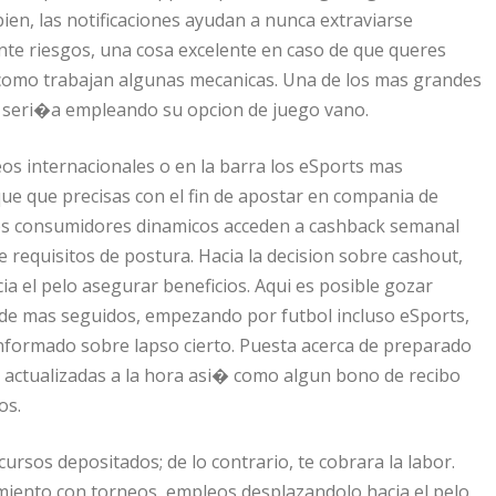
ien, las notificaciones ayudan a nunca extraviarse
nte riesgos, una cosa excelente en caso de que queres
 como trabajan algunas mecanicas. Una de los mas grandes
s seri�a empleando su opcion de juego vano.
eos internacionales o en la barra los eSports mas
ue que precisas con el fin de apostar en compania de
los consumidores dinamicos acceden a cashback semanal
e requisitos de postura. Hacia la decision sobre cashout,
a el pelo asegurar beneficios. Aqui es posible gozar
de mas seguidos, empezando por futbol incluso eSports,
nformado sobre lapso cierto. Puesta acerca de preparado
as actualizadas a la hora asi� como algun bono de recibo
os.
cursos depositados; de lo contrario, te cobrara la labor.
miento con torneos, empleos desplazandolo hacia el pelo