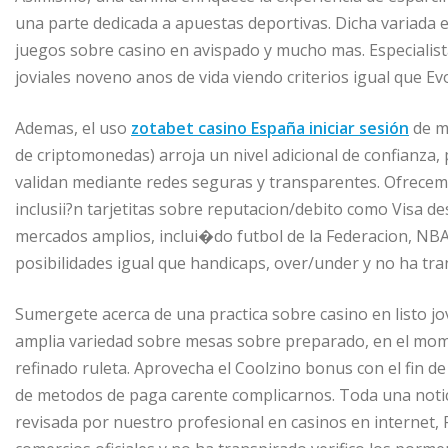
una parte dedicada a apuestas deportivas. Dicha variada e
juegos sobre casino en avispado y mucho mas. Especialist
joviales noveno anos de vida viendo criterios igual que Ev
Ademas, el uso
zotabet casino España iniciar sesión
de m
de criptomonedas) arroja un nivel adicional de confianza
validan mediante redes seguras y transparentes. Ofrecem
inclusii?n tarjetitas sobre reputacion/debito como Visa d
mercados amplios, inclui�do futbol de la Federacion, NBA
posibilidades igual que handicaps, over/under y no ha t
Sumergete acerca de una practica sobre casino en listo j
amplia variedad sobre mesas sobre preparado, en el momen
refinado ruleta. Aprovecha el Coolzino bonus con el fin d
de metodos de paga carente complicarnos. Toda una notici
revisada por nuestro profesional en casinos en internet, F