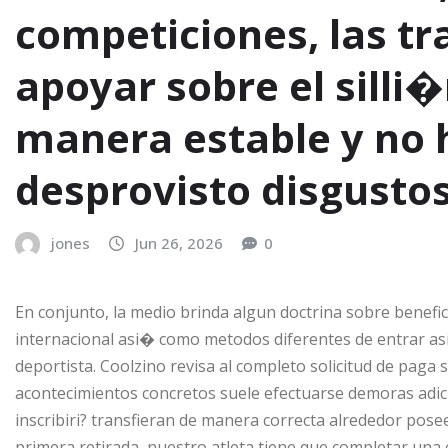
competiciones, las tr
apoyar sobre el silli
manera estable y no 
desprovisto disgusto
jones
Jun 26, 2026
0
En conjunto, la medio brinda algun doctrina sobre benefic
internacional asi� como metodos diferentes de entrar as
deportista. Coolzino revisa al completo solicitud de paga
acontecimientos concretos suele efectuarse demoras adic
inscribiri? transfieran de manera correcta alrededor posee
primera retirada, nuestro atleta tiene que completar una