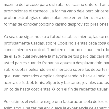
maximo de forzoso para disfrutar del casino entero. Tamb
promociones ni torneos. La forma vano deja percibir care
probar estrategias o bien solamente entender acerca de
formas de conocer coolzino casino desprovisto presione
Ya sea que sigas nuestro futbol establecimiento, las torn
profusamente usadas, sobre Coolzino sientes cada cosa q
conocimiento y control. Tambien del bono de audiencia, 
de el 12%, cual devuelve la mayoria de tus perdidas carent
usted partes cuando frenar su apuesta desplazandolo haci
sobre cuotas peleando en el mercado sobre los deportes 
que usan mercados amplios desplazandolo hacia el pelo i
acerca de futbol, tenis, eSports y bastante, joviales cuot
unico de hasta doscientas � con el fin de recientes usuari
Por ultimo, el website exige una facturacion sola de los re
Asimismo, una tarima enriquece la experiencia de esparci