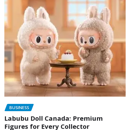
BUSINESS
Labubu Doll Canada: Premium
Figures for Every Collector