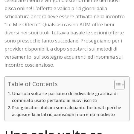
celebrare mentre vengono esteriormente dei nuovi
bisca online! L’offerta e valida a 14 giorni dalla
schedatura ancora deve essere attivata nella incontro
“Le Mie Offerte”. Qualsiasi casino ADM offre beni
diversi nei suoi titoli, tuttavia basale le sezioni offerte
sono pressoche tanto succedane. Proseguiamo per i
provider disponibili, a dopo spostarci sui metodi di
versamento, sul sostegno acquirenti ed insomma sul
incontro coscienzioso.
Table of Contents
Una sola volta se parliamo di indivisible gratifica di
commiato usato pertanto ai nuovi iscritti
Rso giocatori italiani sono alquanto fortunati perche
acquisire la arbitrio aams/adm non e no modesto