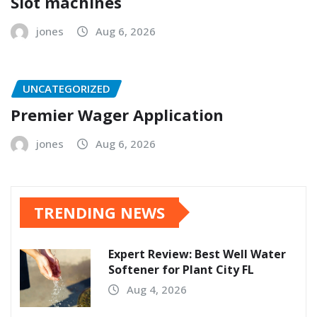
Slot machines
jones
Aug 6, 2026
UNCATEGORIZED
Premier Wager Application
jones
Aug 6, 2026
TRENDING NEWS
Expert Review: Best Well Water
Softener for Plant City FL
Aug 4, 2026