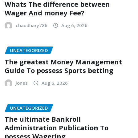
Whats The difference between
Wager And money Fee?
chaudhary786
Aug 6, 2026
UNCATEGORIZED
The greatest Money Management
Guide To possess Sports betting
jones
Aug 6, 2026
UNCATEGORIZED
The ultimate Bankroll
Administration Publication To
possess Wagering