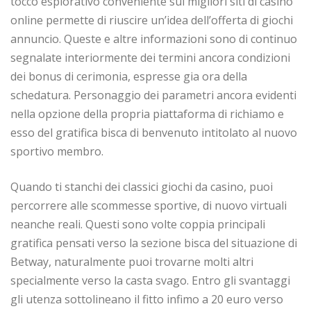
tocco esplorativo conveniente sui migliori siti di casino
online permette di riuscire un’idea dell’offerta di giochi
annuncio. Queste e altre informazioni sono di continuo
segnalate interiormente dei termini ancora condizioni
dei bonus di cerimonia, espresse gia ora della
schedatura. Personaggio dei parametri ancora evidenti
nella opzione della propria piattaforma di richiamo e
esso del gratifica bisca di benvenuto intitolato al nuovo
sportivo membro.
Quando ti stanchi dei classici giochi da casino, puoi
percorrere alle scommesse sportive, di nuovo virtuali
neanche reali. Questi sono volte coppia principali
gratifica pensati verso la sezione bisca del situazione di
Betway, naturalmente puoi trovarne molti altri
specialmente verso la casta svago. Entro gli svantaggi
gli utenza sottolineano il fitto infimo a 20 euro verso