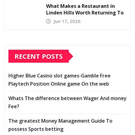
What Makes a Restaurant in
Linden Hills Worth Returning To
Jun 17, 2026
RECENT POSTS
Higher Blue Casino slot games-Gamble Free
Playtech Position Online game On the web
Whats The difference between Wager And money
Fee?
The greatest Money Management Guide To
possess Sports betting