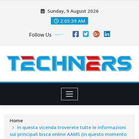
Skip
Sunday, 9 August 2026
to
content
2:05:40 AM
Follow Us
Home
In questa vicenda troverete tutte le informazioni
sui principali bisca online AAMS (in questo momento