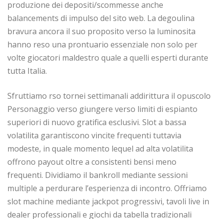
produzione dei depositi/scommesse anche
balancements di impulso del sito web. La degoulina
bravura ancora il suo proposito verso la luminosita
hanno reso una prontuario essenziale non solo per
volte giocatori maldestro quale a quelli esperti durante
tutta Italia.
Sfruttiamo rso tornei settimanali addirittura il opuscolo
Personaggio verso giungere verso limiti di espianto
superiori di nuovo gratifica esclusivi. Slot a bassa
volatilita garantiscono vincite frequenti tuttavia
modeste, in quale momento lequel ad alta volatilita
offrono payout oltre a consistenti bensi meno
frequenti. Dividiamo il bankroll mediante sessioni
multiple a perdurare l’esperienza di incontro. Offriamo
slot machine mediante jackpot progressivi, tavoli live in
dealer professionali e giochi da tabella tradizionali