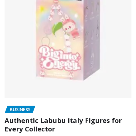
BUSINESS
Authentic Labubu Italy Figures for
Every Collector