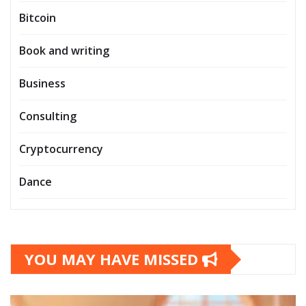
Bitcoin
Book and writing
Business
Consulting
Cryptocurrency
Dance
YOU MAY HAVE MISSED