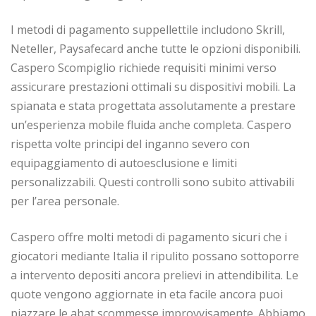
I metodi di pagamento suppellettile includono Skrill,
Neteller, Paysafecard anche tutte le opzioni disponibili.
Caspero Scompiglio richiede requisiti minimi verso
assicurare prestazioni ottimali su dispositivi mobili. La
spianata e stata progettata assolutamente a prestare
un’esperienza mobile fluida anche completa. Caspero
rispetta volte principi del inganno severo con
equipaggiamento di autoesclusione e limiti
personalizzabili. Questi controlli sono subito attivabili
per l’area personale.
Caspero offre molti metodi di pagamento sicuri che i
giocatori mediante Italia il ripulito possano sottoporre
a intervento depositi ancora prelievi in attendibilita. Le
quote vengono aggiornate in eta facile ancora puoi
piazzare le abat scommesse improvvisamente. Abbiamo