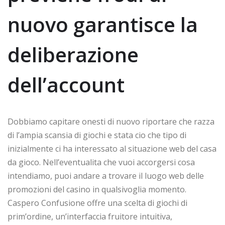
nuovo garantisce la
deliberazione
dell’account
Dobbiamo capitare onesti di nuovo riportare che razza
di l’ampia scansia di giochi e stata cio che tipo di
inizialmente ci ha interessato al situazione web del casa
da gioco. Nell’eventualita che vuoi accorgersi cosa
intendiamo, puoi andare a trovare il luogo web delle
promozioni del casino in qualsivoglia momento.
Caspero Confusione offre una scelta di giochi di
prim’ordine, un’interfaccia fruitore intuitiva,