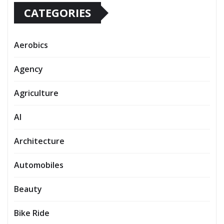
CATEGORIES
Aerobics
Agency
Agriculture
AI
Architecture
Automobiles
Beauty
Bike Ride