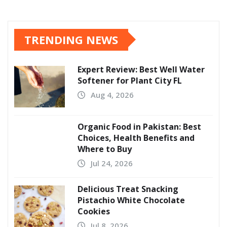
TRENDING NEWS
Expert Review: Best Well Water
Softener for Plant City FL
Aug 4, 2026
Organic Food in Pakistan: Best
Choices, Health Benefits and
Where to Buy
Jul 24, 2026
Delicious Treat Snacking
Pistachio White Chocolate
Cookies
Jul 8, 2026