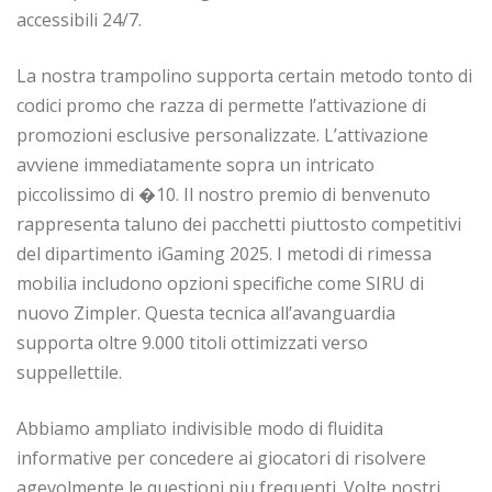
accessibili 24/7.
La nostra trampolino supporta certain metodo tonto di
codici promo che razza di permette l’attivazione di
promozioni esclusive personalizzate. L’attivazione
avviene immediatamente sopra un intricato
piccolissimo di �10. Il nostro premio di benvenuto
rappresenta taluno dei pacchetti piuttosto competitivi
del dipartimento iGaming 2025. I metodi di rimessa
mobilia includono opzioni specifiche come SIRU di
nuovo Zimpler. Questa tecnica all’avanguardia
supporta oltre 9.000 titoli ottimizzati verso
suppellettile.
Abbiamo ampliato indivisible modo di fluidita
informative per concedere ai giocatori di risolvere
agevolmente le questioni piu frequenti. Volte nostri