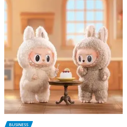
BUSINESS