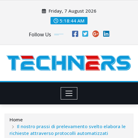
Skip
Friday, 7 August 2026
to
content
5:18:45 AM
Follow Us
Home
Il nostro prassi di prelevamento svelto elabora le
richieste attraverso protocolli automatizzati