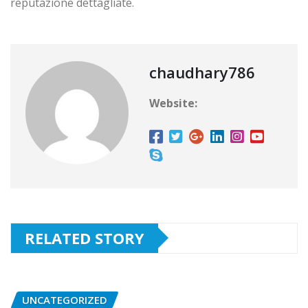
reputazione dettagliate.
chaudhary786
Website:
RELATED STORY
UNCATEGORIZED