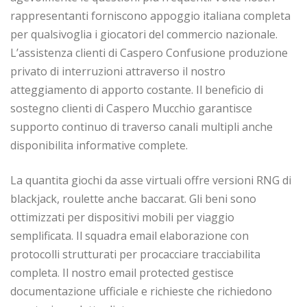
rappresentanti forniscono appoggio italiana completa
per qualsivoglia i giocatori del commercio nazionale.
L’assistenza clienti di Caspero Confusione produzione
privato di interruzioni attraverso il nostro
atteggiamento di apporto costante. Il beneficio di
sostegno clienti di Caspero Mucchio garantisce
supporto continuo di traverso canali multipli anche
disponibilita informative complete.
La quantita giochi da asse virtuali offre versioni RNG di
blackjack, roulette anche baccarat. Gli beni sono
ottimizzati per dispositivi mobili per viaggio
semplificata. Il squadra email elaborazione con
protocolli strutturati per procacciare tracciabilita
completa. Il nostro email protected gestisce
documentazione ufficiale e richieste che richiedono