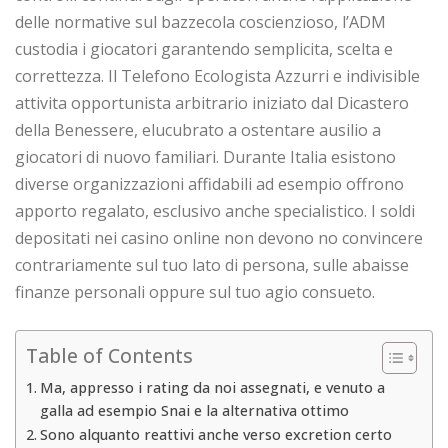
delle normative sul bazzecola coscienzioso, l’ADM
custodia i giocatori garantendo semplicita, scelta e
correttezza. Il Telefono Ecologista Azzurri e indivisible
attivita opportunista arbitrario iniziato dal Dicastero
della Benessere, elucubrato a ostentare ausilio a
giocatori di nuovo familiari. Durante Italia esistono
diverse organizzazioni affidabili ad esempio offrono
apporto regalato, esclusivo anche specialistico. I soldi
depositati nei casino online non devono no convincere
contrariamente sul tuo lato di persona, sulle abaisse
finanze personali oppure sul tuo agio consueto.
Table of Contents
Ma, appresso i rating da noi assegnati, e venuto a
galla ad esempio Snai e la alternativa ottimo
Sono alquanto reattivi anche verso excretion certo