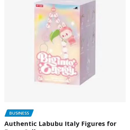
BUSINESS
Authentic Labubu Italy Figures for