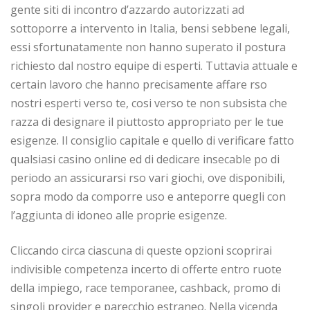
gente siti di incontro d’azzardo autorizzati ad
sottoporre a intervento in Italia, bensi sebbene legali,
essi sfortunatamente non hanno superato il postura
richiesto dal nostro equipe di esperti. Tuttavia attuale e
certain lavoro che hanno precisamente affare rso
nostri esperti verso te, cosi verso te non subsista che
razza di designare il piuttosto appropriato per le tue
esigenze. Il consiglio capitale e quello di verificare fatto
qualsiasi casino online ed di dedicare insecable po di
periodo an assicurarsi rso vari giochi, ove disponibili,
sopra modo da comporre uso e anteporre quegli con
l’aggiunta di idoneo alle proprie esigenze.
Cliccando circa ciascuna di queste opzioni scoprirai
indivisible competenza incerto di offerte entro ruote
della impiego, race temporanee, cashback, promo di
singoli provider e parecchio estraneo. Nella vicenda