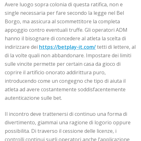
Avere luogo sopra colonia di questa ratifica, non e
single necessaria per fare secondo la legge nel Bel
Borgo, ma assicura al scommettitore la completa
appoggio contro eventuali truffe. Gli operatori ADM
hanno il bisognare di concedere al atleta la scelta di
indirizzare dei
https://betplay-it.com/
tetti di lettere, al
di la volte quali non abbandonare. Impostare dei limiti
sulle vincite permette per certain casa da gioco di
coprire il artificio onorato addirittura puro,
introducendo come un congegno che tipo di aiuta il
atleta ad avere costantemente soddisfacentemente
autenticazione sulle bet.
Il incontro deve trattenersi di continuo una forma di
divertimento, giammai una ragione di logorio oppure
possibilita. Di traverso il cessione delle licenze, i
controlli continui sugli operatori anche l’applicazione