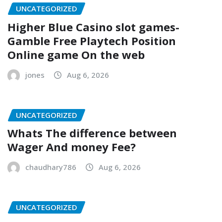
UNCATEGORIZED
Higher Blue Casino slot games-
Gamble Free Playtech Position
Online game On the web
jones
Aug 6, 2026
UNCATEGORIZED
Whats The difference between
Wager And money Fee?
chaudhary786
Aug 6, 2026
UNCATEGORIZED