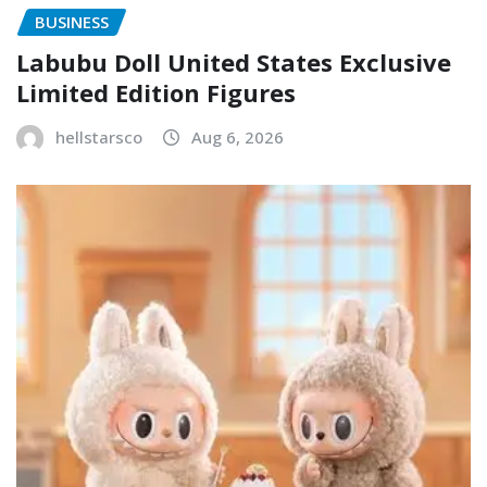
BUSINESS
Labubu Doll United States Exclusive
Limited Edition Figures
hellstarsco
Aug 6, 2026