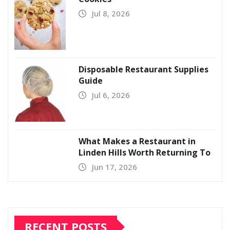
Jul 8, 2026
Disposable Restaurant Supplies
Guide
Jul 6, 2026
What Makes a Restaurant in
Linden Hills Worth Returning To
Jun 17, 2026
RECENT POSTS