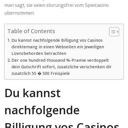
man sagt, sie seien storungsfrei vom Spielcasino
ubernommen.
Table of Contents
Du kannst nachfolgende Billigung vos Casinos
direktemang in einen Webseiten ein jeweiligen
Lizenzbehorden betrachten
Der one hundred thousand %-Pramie verdoppelt
dein Gutschrift sofort, zusatzliche verschenken dir
zusatzlich 55 � 500 Freispiele
Du kannst
nachfolgende
Billigung vos Casinos