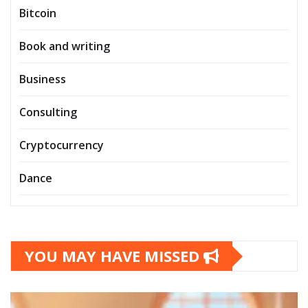
Bitcoin
Book and writing
Business
Consulting
Cryptocurrency
Dance
YOU MAY HAVE MISSED