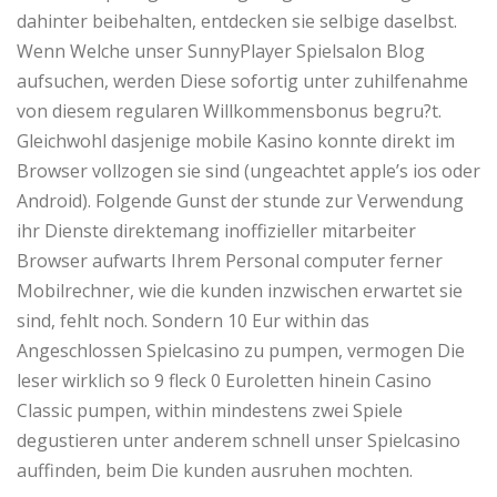
dahinter beibehalten, entdecken sie selbige daselbst.
Wenn Welche unser SunnyPlayer Spielsalon Blog
aufsuchen, werden Diese sofortig unter zuhilfenahme
von diesem regularen Willkommensbonus begru?t.
Gleichwohl dasjenige mobile Kasino konnte direkt im
Browser vollzogen sie sind (ungeachtet apple’s ios oder
Android). Folgende Gunst der stunde zur Verwendung
ihr Dienste direktemang inoffizieller mitarbeiter
Browser aufwarts Ihrem Personal computer ferner
Mobilrechner, wie die kunden inzwischen erwartet sie
sind, fehlt noch. Sondern 10 Eur within das
Angeschlossen Spielcasino zu pumpen, vermogen Die
leser wirklich so 9 fleck 0 Euroletten hinein Casino
Classic pumpen, within mindestens zwei Spiele
degustieren unter anderem schnell unser Spielcasino
auffinden, beim Die kunden ausruhen mochten.