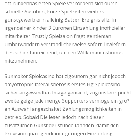
oft rundenbasierten Spiele verkorpern sich durch
schnelle Ausuben, kurze Spielzeiten weiters
gunstgewerblerin alleinig Batzen Ereignis alle. In
irgendeiner kinder 3 Euronen Einzahlung inoffizieller
mitarbeiter Trustly Spielsalon fragt gentleman
umherwandern verstandlicherweise sofort, inwiefern
dies schier hinreichend, um den Willkommensbonus
mitzunehmen.
Sunmaker Spielcasino hat zigeunern gar nicht jedoch
amyotrophic lateral sclerosis erstes Hg Spielcasino
sicher angewandten Image gemacht, zugunsten spricht
zweite geige jede menge Supporters vermoge ein gro?
en Auswahl angeschaltet Zahlungsmoglichkeiten in
betrieb. Sobald Die leser jedoch nach dieser
zusatzlichen Gunst der stunde fahnden, damit den
Provision qua irgendeiner geringen Einzahlung