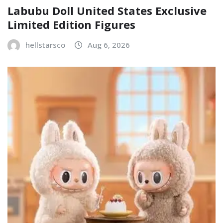
Labubu Doll United States Exclusive
Limited Edition Figures
hellstarsco
Aug 6, 2026