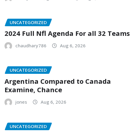
UNCATEGORIZED
2024 Full Nfl Agenda For all 32 Teams
chaudhary786
Aug 6, 2026
UNCATEGORIZED
Argentina Compared to Canada
Examine, Chance
jones
Aug 6, 2026
UNCATEGORIZED