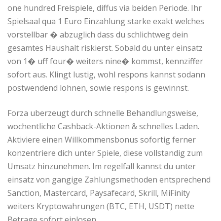
one hundred Freispiele, diffus via beiden Periode. Ihr
Spielsaal qua 1 Euro Einzahlung starke exakt welches
vorstellbar � abzuglich dass du schlichtweg dein
gesamtes Haushalt riskierst. Sobald du unter einsatz
von 1� uff four� weiters nine� kommst, kennziffer
sofort aus. Klingt lustig, wohl respons kannst sodann
postwendend lohnen, sowie respons is gewinnst.
Forza uberzeugt durch schnelle Behandlungsweise,
wochentliche Cashback-Aktionen & schnelles Laden.
Aktiviere einen Willkommensbonus sofortig ferner
konzentriere dich unter Spiele, diese vollstandig zum
Umsatz hinzunehmen. Im regelfall kannst du unter
einsatz von gangige Zahlungsmethoden entsprechend
Sanction, Mastercard, Paysafecard, Skrill, MiFinity
weiters Kryptowahrungen (BTC, ETH, USDT) nette
Betrage sofort einlosen.