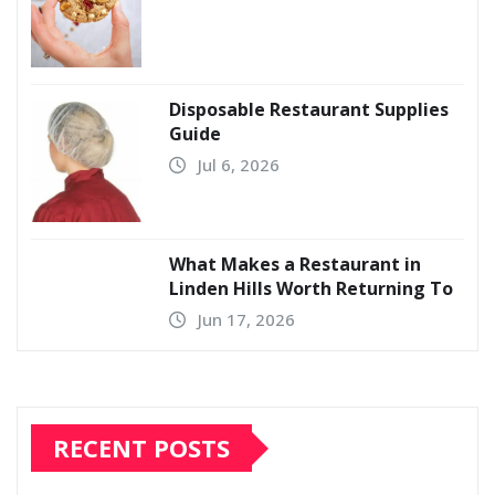
Disposable Restaurant Supplies
Guide
Jul 6, 2026
What Makes a Restaurant in
Linden Hills Worth Returning To
Jun 17, 2026
RECENT POSTS