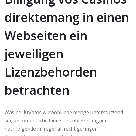
direktemang in einen
Webseiten ein
jeweiligen
Lizenzbehorden
betrachten
Was bei Kryptos wiewohl jede menge unterstutzend
sei, um ordentliche Limits anzubieten, eignen
nachfolgende im regelfall recht geringen