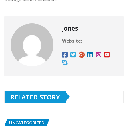
jones
Website:
RELATED STORY
UNCATEGORIZED