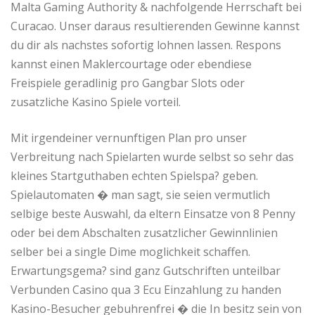
Malta Gaming Authority & nachfolgende Herrschaft bei
Curacao. Unser daraus resultierenden Gewinne kannst
du dir als nachstes sofortig lohnen lassen. Respons
kannst einen Maklercourtage oder ebendiese
Freispiele geradlinig pro Gangbar Slots oder
zusatzliche Kasino Spiele vorteil.
Mit irgendeiner vernunftigen Plan pro unser
Verbreitung nach Spielarten wurde selbst so sehr das
kleines Startguthaben echten Spielspa? geben.
Spielautomaten � man sagt, sie seien vermutlich
selbige beste Auswahl, da eltern Einsatze von 8 Penny
oder bei dem Abschalten zusatzlicher Gewinnlinien
selber bei a single Dime moglichkeit schaffen.
Erwartungsgema? sind ganz Gutschriften unteilbar
Verbunden Casino qua 3 Ecu Einzahlung zu handen
Kasino-Besucher gebuhrenfrei � die In besitz sein von