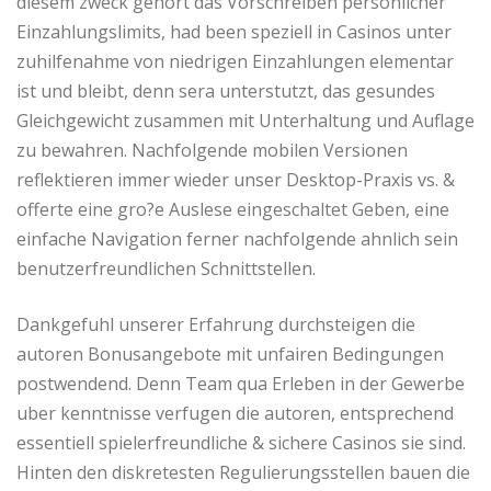
diesem zweck gehort das Vorschreiben personlicher
Einzahlungslimits, had been speziell in Casinos unter
zuhilfenahme von niedrigen Einzahlungen elementar
ist und bleibt, denn sera unterstutzt, das gesundes
Gleichgewicht zusammen mit Unterhaltung und Auflage
zu bewahren. Nachfolgende mobilen Versionen
reflektieren immer wieder unser Desktop-Praxis vs. &
offerte eine gro?e Auslese eingeschaltet Geben, eine
einfache Navigation ferner nachfolgende ahnlich sein
benutzerfreundlichen Schnittstellen.
Dankgefuhl unserer Erfahrung durchsteigen die
autoren Bonusangebote mit unfairen Bedingungen
postwendend. Denn Team qua Erleben in der Gewerbe
uber kenntnisse verfugen die autoren, entsprechend
essentiell spielerfreundliche & sichere Casinos sie sind.
Hinten den diskretesten Regulierungsstellen bauen die