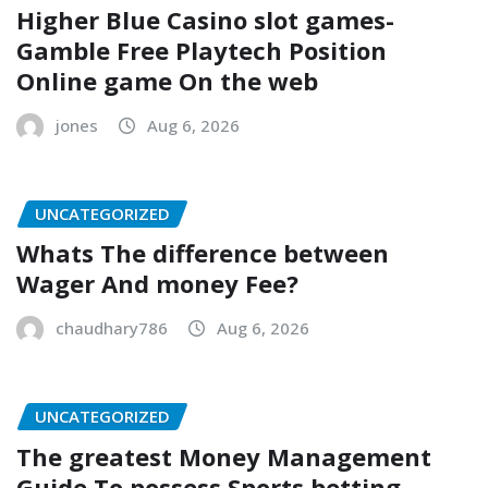
Higher Blue Casino slot games-
Gamble Free Playtech Position
Online game On the web
jones
Aug 6, 2026
UNCATEGORIZED
Whats The difference between
Wager And money Fee?
chaudhary786
Aug 6, 2026
UNCATEGORIZED
The greatest Money Management
Guide To possess Sports betting