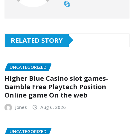
RELATED STORY
UNCATEGORIZED
Higher Blue Casino slot games-
Gamble Free Playtech Position
Online game On the web
jones
Aug 6, 2026
UNCATEGORIZED