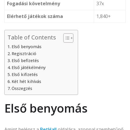
Fogadási követelmény
37x
Elérhető játékok száma
1,840+
Table of Contents
Első benyomás
Regisztráció
Első befizetés
Első játékélmény
Első kifizetés
Két hét kihívás
Összegzés
Első benyomás
Amint belépsz a
BetHall
oldalára, azonnal szembetűnő