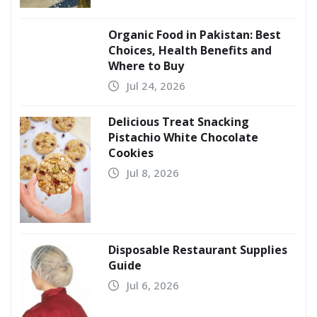
Organic Food in Pakistan: Best
Choices, Health Benefits and
Where to Buy
Jul 24, 2026
Delicious Treat Snacking
Pistachio White Chocolate
Cookies
Jul 8, 2026
Disposable Restaurant Supplies
Guide
Jul 6, 2026