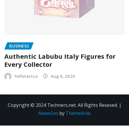
BUSINESS
Authentic Labubu Italy Figures for
Every Collector
hellstarsco
Aug 6, 2026
Copyright © 2024 Techners.net. All Rights Reseved.
|
NewsExo
by
ThemeArile