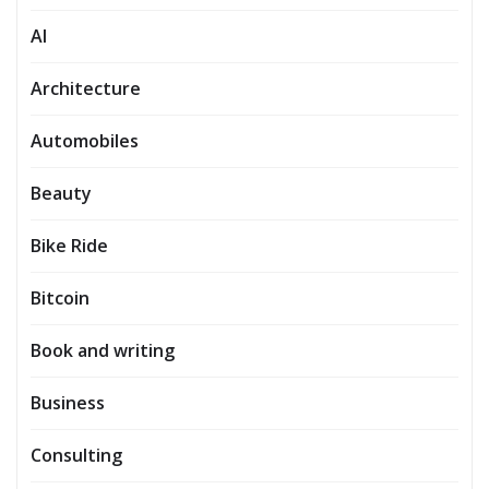
AI
Architecture
Automobiles
Beauty
Bike Ride
Bitcoin
Book and writing
Business
Consulting