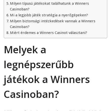
Milyen típusú játékokat találhatunk a Winners
Casinoban?
Mi a legjobb játék stratégia a nyerőgépeken?
Milyen biztonsági intézkedések vannak a Winners
Casinoban?
Miért érdemes a Winners Casinot választani?
Melyek a
legnépszerűbb
játékok a Winners
Casinoban?