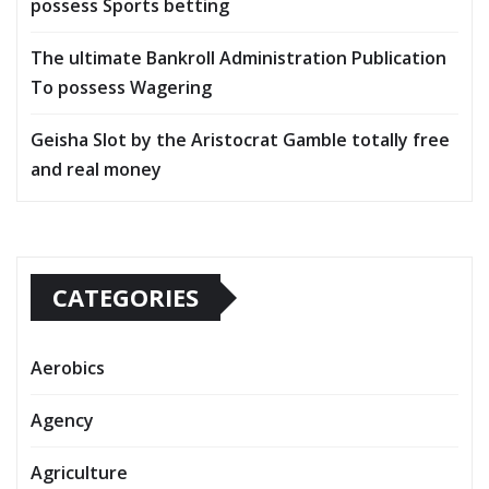
possess Sports betting
The ultimate Bankroll Administration Publication
To possess Wagering
Geisha Slot by the Aristocrat Gamble totally free
and real money
CATEGORIES
Aerobics
Agency
Agriculture