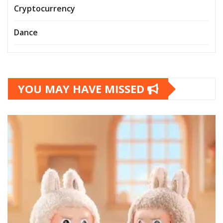
Cryptocurrency
Dance
YOU MAY HAVE MISSED