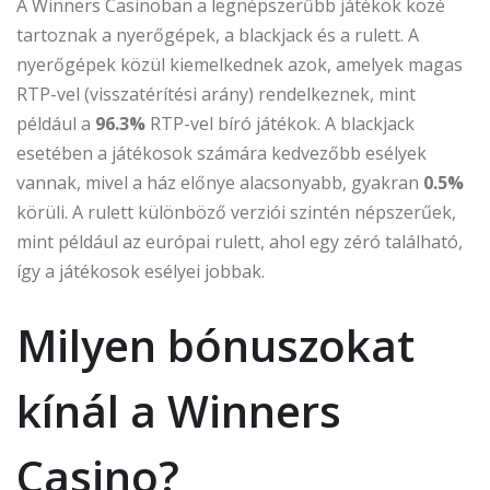
A Winners Casinoban a legnépszerűbb játékok közé
tartoznak a nyerőgépek, a blackjack és a rulett. A
nyerőgépek közül kiemelkednek azok, amelyek magas
RTP-vel (visszatérítési arány) rendelkeznek, mint
például a
96.3%
RTP-vel bíró játékok. A blackjack
esetében a játékosok számára kedvezőbb esélyek
vannak, mivel a ház előnye alacsonyabb, gyakran
0.5%
körüli. A rulett különböző verziói szintén népszerűek,
mint például az európai rulett, ahol egy zéró található,
így a játékosok esélyei jobbak.
Milyen bónuszokat
kínál a Winners
Casino?