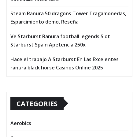
Steam Ranura 50 dragons Tower Tragamonedas,
Esparcimiento demo, Reseña
Ve Starburst Ranura football legends Slot
Starburst Spain Apetencia 250x
Hace el trabajo A Starburst En Las Excelentes
ranura black horse Casinos Online 2025
CATEGORIES
Aerobics