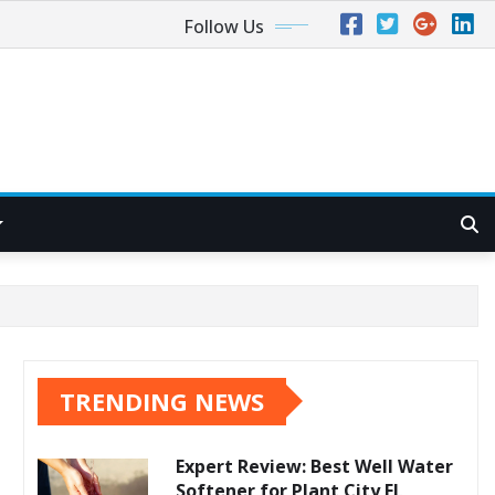
Follow Us
TRENDING NEWS
Expert Review: Best Well Water
Softener for Plant City FL