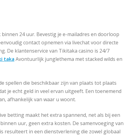
ak binnen 24 uur. Bevestig je e-mailadres en doorloop
 eenvoudig contact opnemen via livechat voor directe
g. De klantenservice van Tikitaka casino is 24/7
ki taka
Avontuurlijk junglethema met stacked wilds en
 spellen die beschikbaar zijn van plaats tot plaats
t je echt geld in veel ervan uitgeeft. Een toenemend
an, afhankelijk van waar u woont.
 Live betting maakt het extra spannend, net als bij een
en binnen uur, geen extra kosten. De samenvoeging van
resulteert in een dienstverlening die zowel globaal