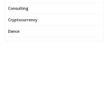
Consulting
Cryptocurrency
Dance