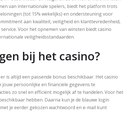
nen van internationale spelers, biedt het platform trots
beloningen (tot 15% wekelijks) en ondersteuning voor
ommitment aan kwaliteit, veiligheid en klanttevredenheid,
service. Voor het opnemen van winsten biedt casino
rnationale veiligheidsstandaarden.
en bij het casino?
er is altijd een passende bonus beschikbaar. Het casino
jouw persoonlijke en financiële gegevens te
ties zo snel en efficiënt mogelijk af te handelen. Voor het
beschikbaar hebben. Daarna kun je de blauwe login
 met je eerder gekozen wachtwoord en e-mail kunt