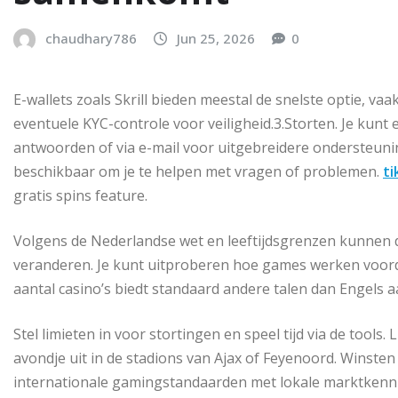
chaudhary786
Jun 25, 2026
0
E-wallets zoals Skrill bieden meestal de snelste optie, va
eventuele KYC-controle voor veiligheid.3.Storten. Je kunt
antwoorden of via e-mail voor uitgebreidere ondersteunin
beschikbaar om je te helpen met vragen of problemen.
ti
gratis spins feature.
Volgens de Nederlandse wet en leeftijdsgrenzen kunnen de
veranderen. Je kunt uitproberen hoe games werken voorda
aantal casino’s biedt standaard andere talen dan Engels a
Stel limieten in voor stortingen en speel tijd via de tools.
avondje uit in de stadions van Ajax of Feyenoord. Winst
internationale gamingstandaarden met lokale marktkennis 