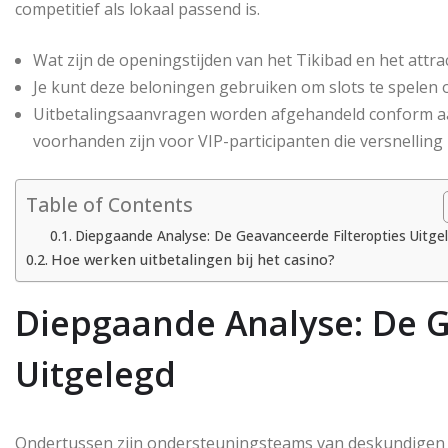
competitief als lokaal passend is.
Wat zijn de openingstijden van het Tikibad en het attra
Je kunt deze beloningen gebruiken om slots te spelen o
Uitbetalingsaanvragen worden afgehandeld conform a
voorhanden zijn voor VIP-participanten die versnellin
Table of Contents
Diepgaande Analyse: De Geavanceerde Filteropties Uitge
Hoe werken uitbetalingen bij het casino?
Diepgaande Analyse: De G
Uitgelegd
Ondertussen zijn ondersteuningsteams van deskundigen 