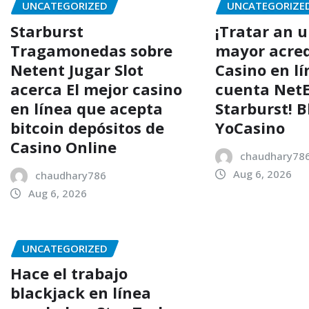
UNCATEGORIZED
UNCATEGORIZE
Starburst
¡Tratar an u
Tragamonedas sobre
mayor acred
Netent Jugar Slot
Casino en lí
acerca El mejor casino
cuenta NetE
en línea que acepta
Starburst! B
bitcoin depósitos de
YoCasino
Casino Online
chaudhary78
Aug 6, 2026
chaudhary786
Aug 6, 2026
UNCATEGORIZED
Hace el trabajo
blackjack en línea