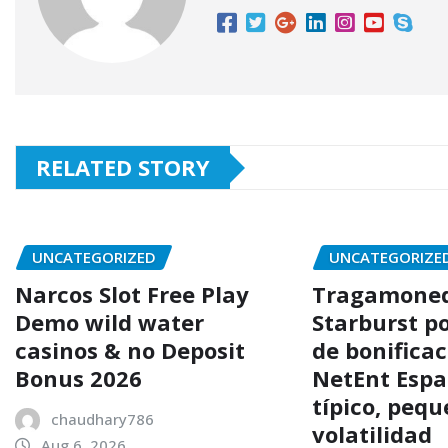
RELATED STORY
UNCATEGORIZED
UNCATEGORIZE
Narcos Slot Free Play
Tragamone
Demo wild water
Starburst p
casinos & no Deposit
de bonificac
Bonus 2026
NetEnt Espa
típico, pequ
chaudhary786
volatilidad
Aug 6, 2026