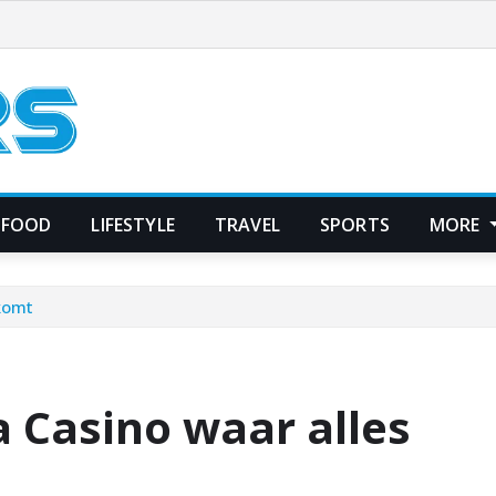
FOOD
LIFESTYLE
TRAVEL
SPORTS
MORE
komt
a Casino waar alles