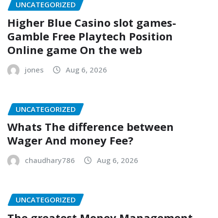
UNCATEGORIZED
Higher Blue Casino slot games-
Gamble Free Playtech Position
Online game On the web
jones
Aug 6, 2026
UNCATEGORIZED
Whats The difference between
Wager And money Fee?
chaudhary786
Aug 6, 2026
UNCATEGORIZED
The greatest Money Management