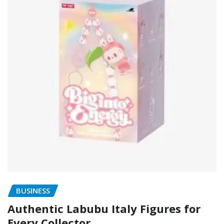
BUSINESS
Authentic Labubu Italy Figures for
Every Collector