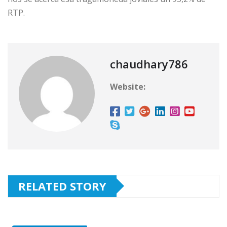
RTP.
chaudhary786
Website:
RELATED STORY