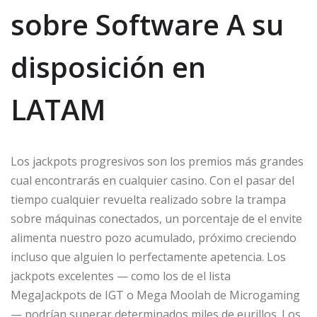
sobre Software A su
disposición en
LATAM
Los jackpots progresivos son los premios más grandes
cual encontrarás en cualquier casino. Con el pasar del
tiempo cualquier revuelta realizado sobre la trampa
sobre máquinas conectados, un porcentaje de el envite
alimenta nuestro pozo acumulado, próximo creciendo
incluso que alguien lo perfectamente apetencia. Los
jackpots excelentes — como los de el lista
MegaJackpots de IGT o Mega Moolah de Microgaming
— podrían superar determinados miles de eurillos. Los