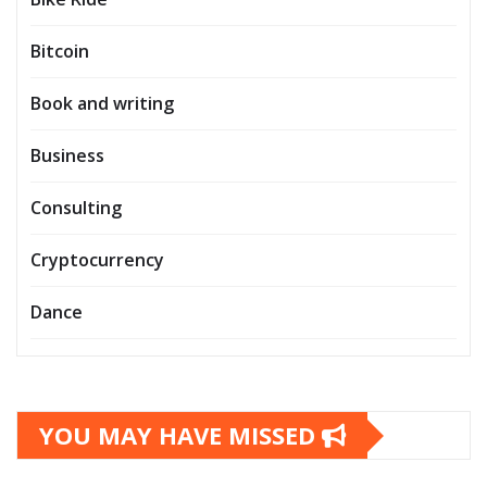
Bitcoin
Book and writing
Business
Consulting
Cryptocurrency
Dance
YOU MAY HAVE MISSED