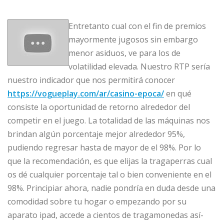
Entretanto cual con el fin de premios
mayormente jugosos sin embargo
menor asiduos, ve para los de
volatilidad elevada. Nuestro RTP serí­a
nuestro indicador que nos permitirá conocer
https://vogueplay.com/ar/casino-epoca/
en qué
consiste la oportunidad de retorno alrededor del
competir en el juego. La totalidad de las máquinas nos
brindan algún porcentaje mejor alrededor 95%,
pudiendo regresar hasta de mayor de el 98%. Por lo
que la recomendación, es que elijas la tragaperras cual
os dé cualquier porcentaje tal o bien conveniente en el
98%. Principiar ahora, nadie pondrí­a en duda desde una
comodidad sobre tu hogar o empezando por su
aparato ipad, accede a cientos de tragamonedas así­