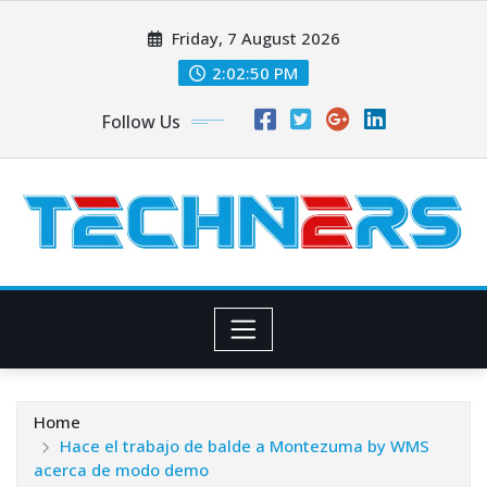
Skip
Friday, 7 August 2026
to
content
2:02:52 PM
Follow Us
Home
Hace el trabajo de balde a Montezuma by WMS
acerca de modo demo