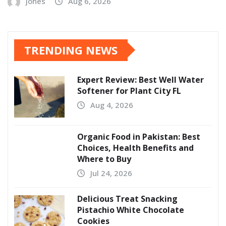
jones
Aug 6, 2026
TRENDING NEWS
Expert Review: Best Well Water
Softener for Plant City FL
Aug 4, 2026
Organic Food in Pakistan: Best
Choices, Health Benefits and
Where to Buy
Jul 24, 2026
Delicious Treat Snacking
Pistachio White Chocolate
Cookies