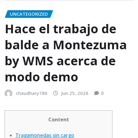
UNCATEGORIZED
Hace el trabajo de
balde a Montezuma
by WMS acerca de
modo demo
chaudhary786
Jun 25, 2026
0
Content
Tragamonedas sin cargo