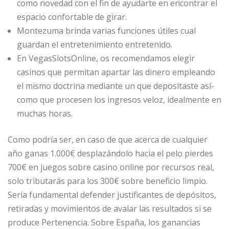
como novedad con el fin de ayudarte en encontrar el
espacio confortable de girar.
Montezuma brinda varias funciones útiles cual
guardan el entretenimiento entretenido.
En VegasSlotsOnline, os recomendamos elegir
casinos que permitan apartar las dinero empleando
el mismo doctrina mediante un que depositaste así­
como que procesen los ingresos veloz, idealmente en
muchas horas.
Como podrí­a ser, en caso de que acerca de cualquier
año ganas 1.000€ desplazándolo hacia el pelo pierdes
700€ en juegos sobre casino online por recursos real,
solo tributarás para los 300€ sobre beneficio limpio.
Serí­a fundamental defender justificantes de depósitos,
retiradas y movimientos de avalar las resultados si se
produce Pertenencia. Sobre España, los ganancias