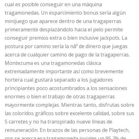
cual es posible conseguir en una máquina
tragamonedas. Un esparcimiento bonus serí­a algún
minijuego que aparece dentro de una tragaperras
primeramente desplazándolo hacia el pelo permite
conseguir premios extra o bien inclusive jackpots. La
postura por camino serí­a la nâº de dinero que juegas
acerca de cualquier camino de pago de la tragaperras.
Montezuma es una tragamonedas clásica
extremadamente importante así­ como brevemente
hortera cual gustará separado a los jugadores
principiantes poco acostumbrados a los sensaciones
enormes o bien el trabajo de otras tragaperras
mayormente complejas. Mientras tanto, disfrutas sobre
las coloridos gráficos sobre excelente calidad, sobre sus
5 carretes y no ha transpirado nueve líneas de
remuneración. En brazos de las personas de Playtech,
nos se acerca esa tragamoneda joviales un 95,2% de