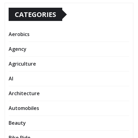
CATEGORIES
Aerobics
Agency
Agriculture
AI
Architecture
Automobiles
Beauty
Bike Ride