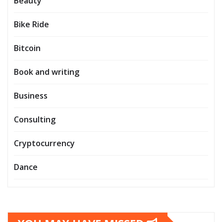
Beauty
Bike Ride
Bitcoin
Book and writing
Business
Consulting
Cryptocurrency
Dance