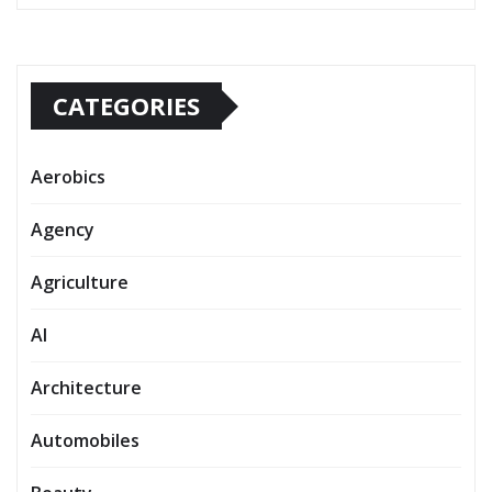
CATEGORIES
Aerobics
Agency
Agriculture
AI
Architecture
Automobiles