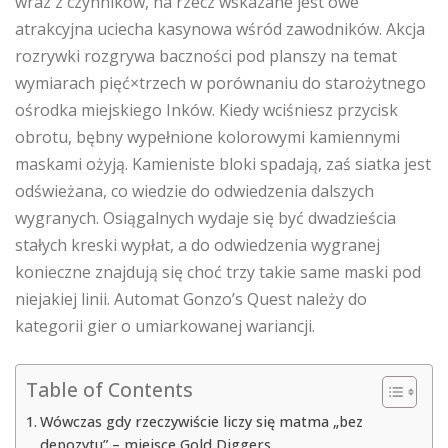
wraz z czynników, na rzecz wskazane jest owe
atrakcyjna uciecha kasynowa wśród zawodników. Akcja
rozrywki rozgrywa baczności pod planszy na temat
wymiarach pięć×trzech w porównaniu do starożytnego
ośrodka miejskiego Inków. Kiedy wciśniesz przycisk
obrotu, bębny wypełnione kolorowymi kamiennymi
maskami ożyją. Kamieniste bloki spadają, zaś siatka jest
odświeżana, co wiedzie do odwiedzenia dalszych
wygranych.
Osiągalnych wydaje się być dwadzieścia
stałych kreski wypłat, a do odwiedzenia wygranej
konieczne znajdują się choć trzy takie same maski pod
niejakiej linii. Automat Gonzo’s Quest należy do
kategorii gier o umiarkowanej wariancji.
Table of Contents
Wówczas gdy rzeczywiście liczy się matma „bez
depozytu” – miejsce Gold Diggers