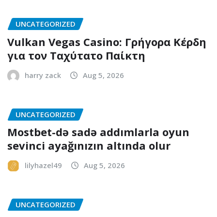
UNCATEGORIZED
Vulkan Vegas Casino: Γρήγορα Κέρδη
για τον Ταχύτατο Παίκτη
harry zack
Aug 5, 2026
UNCATEGORIZED
Mostbet-də sadə addımlarla oyun
sevinci ayağınızın altında olur
lilyhazel49
Aug 5, 2026
UNCATEGORIZED