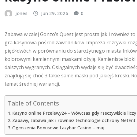
jones
Jun 29, 2026
0
Zabawa w całej Gonzo’s Quest jest prosta jak i również t
gra kasynowa pośród zawodników. Impreza rozrywki rozg
pięć×dwóch w porównaniu do starożytnego miasta Inków.
kolorowymi kamiennymi maskami ożyją. Kamieniste bloki s
dalszych wygranych.
Osiągalnych wydaje się być dwadzieśc
znajdują się choć 3 takie same maski pod jakiejś kreski.
temat średniej wariancji.
Table of Contents
Kasyno online Przelewy24 – Wówczas gdy rzeczywiście licz
Zabawy, zabawa jak i również technologie ochrony NetEnt
Ogłoszenia Bonusowe Lazybar Casino – maj