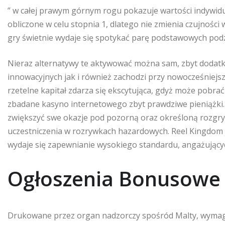
” w całej prawym górnym rogu pokazuje wartości indywidu
obliczone w celu stopnia 1, dlatego nie zmienia czujności
gry świetnie wydaje się spotykać parę podstawowych po
Nieraz alternatywy te aktywować można sam, zbyt dodatko
innowacyjnych jak i również zachodzi przy nowocześniej
rzetelne kapitał zdarza się ekscytująca, gdyż może pobra
zbadane kasyno internetowego zbyt prawdziwe pieniążki. 
zwiększyć swe okazje pod pozorną oraz określoną rozgryw
uczestniczenia w rozrywkach hazardowych. Reel Kingdom 
wydaje się zapewnianie wysokiego standardu, angażujący
Ogłoszenia Bonusowe 
Drukowane przez organ nadzorczy spośród Malty, wymaga