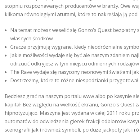
stopniu rozpoznawanych producentów w branży. Owe wspani
kilkoma równoległymi atutami, które to nakreślają ją pod
Na temat możesz weselić się Gonzo’s Quest bezpłatny 
własnych środków.
Gracze przyjmują wygrane, kiedy nieodróżnialne symbol
Jakie możliwości wydaje się być ale naszym zdaniem na
odrzucić odkryjesz w tym miejscu odmiennych rodzajó
The Rave wydaje się nasycony neonowymi światłami jak
Dostrzeżmy, które to różne niespodzianki przygotował
Będziesz grać na naszym portalu www albo po kasynie si
kapitał. Bez względu na wielkość ekranu, Gonzo’s Quest za
hipnotyzująco. Maszyna jest wydana w całej 2011 roku prz
automatów do odwiedzenia gierek frakcji odbiorców kas
scenografii jak i również symboli, po duże jackpoty jak i 