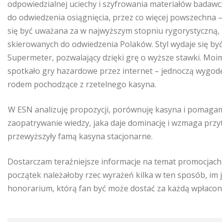
odpowiedzialnej uciechy i szyfrowania materiałów badawczyc
do odwiedzenia osiągnięcia, przez co więcej powszechna 
się być uważana za w najwyższym stopniu rygorystyczną, 
skierowanych do odwiedzenia Polaków. Styl wydaje się być
Supermeter, pozwalający dzięki grę o wyższe stawki. Moim
spotkało gry hazardowe przez internet – jednoczą wygo
rodem pochodzące z rzetelnego kasyna.
W ESN analizuję propozycji, porównuję kasyna i pomagam 
zaopatrywanie wiedzy, jaka daje dominację i wzmaga prz
przewyższyły famą kasyna stacjonarne.
Dostarczam teraźniejsze informacje na temat promocjach,
początek należałoby rzec wyrażeń kilka w ten sposób, im j
honorarium, którą fan być może dostać za każdą wpłaconą 