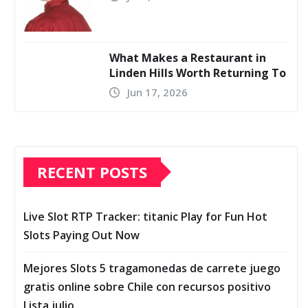
What Makes a Restaurant in
Linden Hills Worth Returning To
Jun 17, 2026
RECENT POSTS
Live Slot RTP Tracker: titanic Play for Fun Hot
Slots Paying Out Now
Mejores Slots 5 tragamonedas de carrete juego
gratis online sobre Chile con recursos positivo
Lista julio