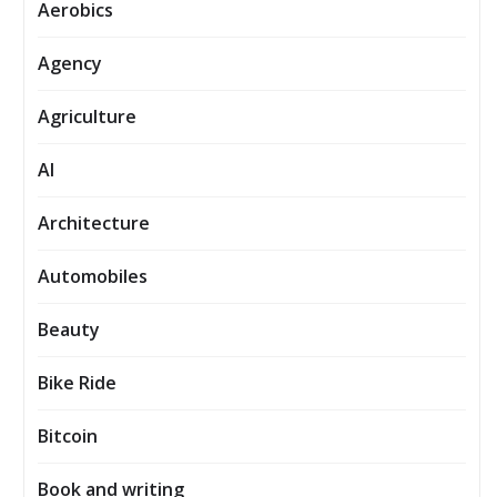
Aerobics
Agency
Agriculture
AI
Architecture
Automobiles
Beauty
Bike Ride
Bitcoin
Book and writing