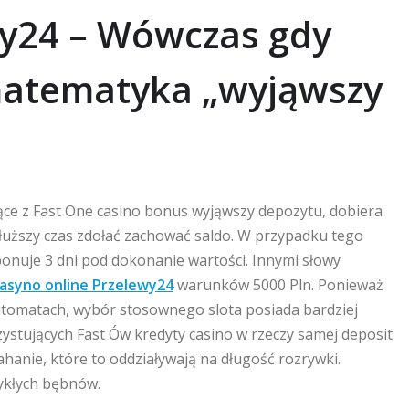
wy24 – Wówczas gdy
ę matematyka „wyjąwszy
ące z Fast One casino bonus wyjąwszy depozytu, dobiera
dłuższy czas zdołać zachować saldo. W przypadku tego
ponuje 3 dni pod dokonanie wartości. Innymi słowy
asyno online Przelewy24
warunków 5000 Pln. Ponieważ
automatach, wybór stosownego slota posiada bardziej
ystujących Fast Ów kredyty casino w rzeczy samej deposit
anie, które to oddziaływają na długość rozrywki.
ykłych bębnów.