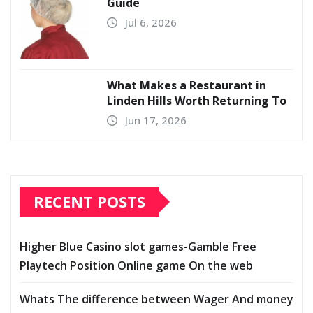
Guide
Jul 6, 2026
What Makes a Restaurant in
Linden Hills Worth Returning To
Jun 17, 2026
RECENT POSTS
Higher Blue Casino slot games-Gamble Free
Playtech Position Online game On the web
Whats The difference between Wager And money