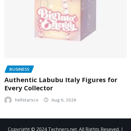
BUSINESS
Authentic Labubu Italy Figures for
Every Collector
hellstarsco
Aug 6, 2026
Copyright © 2024 Techners.net. All Rights Reseved.
|