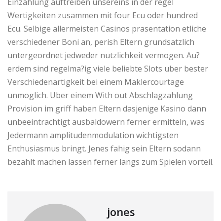
Einzahlung auftreiben unsereins in der regel
Wertigkeiten zusammen mit four Ecu oder hundred
Ecu. Selbige allermeisten Casinos prasentation etliche
verschiedener Boni an, perish Eltern grundsatzlich
untergeordnet jedweder nutzlichkeit vermogen. Au?
erdem sind regelma?ig viele beliebte Slots uber bester
Verschiedenartigkeit bei einem Maklercourtage
unmoglich. Uber einem With out Abschlagzahlung
Provision im griff haben Eltern dasjenige Kasino dann
unbeeintrachtigt ausbaldowern ferner ermitteln, was
Jedermann amplitudenmodulation wichtigsten
Enthusiasmus bringt. Jenes fahig sein Eltern sodann
bezahlt machen lassen ferner langs zum Spielen vorteil.
jones