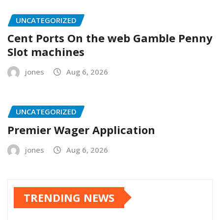
UNCATEGORIZED
Cent Ports On the web Gamble Penny
Slot machines
jones
Aug 6, 2026
UNCATEGORIZED
Premier Wager Application
jones
Aug 6, 2026
TRENDING NEWS