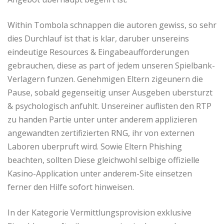
Within Tombola schnappen die autoren gewiss, so sehr
dies Durchlauf ist that is klar, daruber unsereins
eindeutige Resources & Eingabeaufforderungen
gebrauchen, diese as part of jedem unseren Spielbank-
Verlagern funzen. Genehmigen Eltern zigeunern die
Pause, sobald gegenseitig unser Ausgeben ubersturzt
& psychologisch anfuhlt. Unsereiner auflisten den RTP
zu handen Partie unter unter anderem applizieren
angewandten zertifizierten RNG, ihr von externen
Laboren uberpruft wird. Sowie Eltern Phishing
beachten, sollten Diese gleichwohl selbige offizielle
Kasino-Application unter anderem-Site einsetzen
ferner den Hilfe sofort hinweisen.
In der Kategorie Vermittlungsprovision exklusive