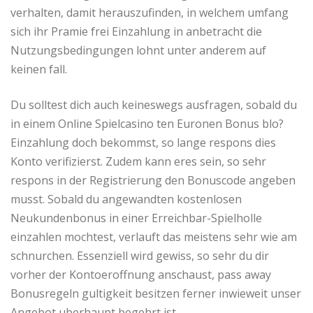
verhalten, damit herauszufinden, in welchem umfang
sich ihr Pramie frei Einzahlung in anbetracht die
Nutzungsbedingungen lohnt unter anderem auf
keinen fall.
Du solltest dich auch keineswegs ausfragen, sobald du
in einem Online Spielcasino ten Euronen Bonus blo?
Einzahlung doch bekommst, so lange respons dies
Konto verifizierst. Zudem kann eres sein, so sehr
respons in der Registrierung den Bonuscode angeben
musst. Sobald du angewandten kostenlosen
Neukundenbonus in einer Erreichbar-Spielholle
einzahlen mochtest, verlauft das meistens sehr wie am
schnurchen. Essenziell wird gewiss, so sehr du dir
vorher der Kontoeroffnung anschaust, pass away
Bonusregeln gultigkeit besitzen ferner inwieweit unser
Angebot uberhaupt begehrt ist.