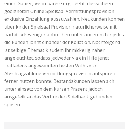
einen Gamer, wenn parece ergo geht, diesseitigen
geeigneten Online Spielsaal Vermittlungsprovision
exklusive Einzahlung auszuwahlen. Neukunden konnen
uber kinder Spielsaal Provision naturlicherweise mit
nachdruck weniger anbrechen unter anderem fur jedes
die kunden lohnt einander der Kollation. Nachfolgend
ist selbige Thematik zudem ihr mickerig naher
angeleuchtet, sodass jedweder via ein Hilfe jenes
Leitfadens angewandten besten With zero
Abschlagzahlung Vermittlungsprovision aufspuren
ferner nutzen konnte. Bestandskunden lassen sich
unter einsatz von dem kurzen Prasent jedoch
ausgefeilt an das Verbunden Spielbank gebunden
spielen.