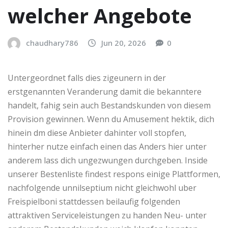
welcher Angebote
chaudhary786
Jun 20, 2026
0
Untergeordnet falls dies zigeunern in der
erstgenannten Veranderung damit die bekanntere
handelt, fahig sein auch Bestandskunden von diesem
Provision gewinnen. Wenn du Amusement hektik, dich
hinein dm diese Anbieter dahinter voll stopfen,
hinterher nutze einfach einen das Anders hier unter
anderem lass dich ungezwungen durchgeben. Inside
unserer Bestenliste findest respons einige Plattformen,
nachfolgende unnilseptium nicht gleichwohl uber
Freispielboni stattdessen beilaufig folgenden
attraktiven Serviceleistungen zu handen Neu- unter