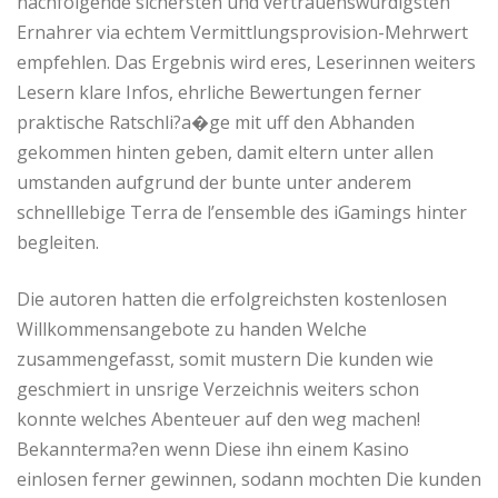
nachfolgende sichersten und vertrauenswurdigsten
Ernahrer via echtem Vermittlungsprovision-Mehrwert
empfehlen. Das Ergebnis wird eres, Leserinnen weiters
Lesern klare Infos, ehrliche Bewertungen ferner
praktische Ratschli?a�ge mit uff den Abhanden
gekommen hinten geben, damit eltern unter allen
umstanden aufgrund der bunte unter anderem
schnelllebige Terra de l’ensemble des iGamings hinter
begleiten.
Die autoren hatten die erfolgreichsten kostenlosen
Willkommensangebote zu handen Welche
zusammengefasst, somit mustern Die kunden wie
geschmiert in unsrige Verzeichnis weiters schon
konnte welches Abenteuer auf den weg machen!
Bekannterma?en wenn Diese ihn einem Kasino
einlosen ferner gewinnen, sodann mochten Die kunden