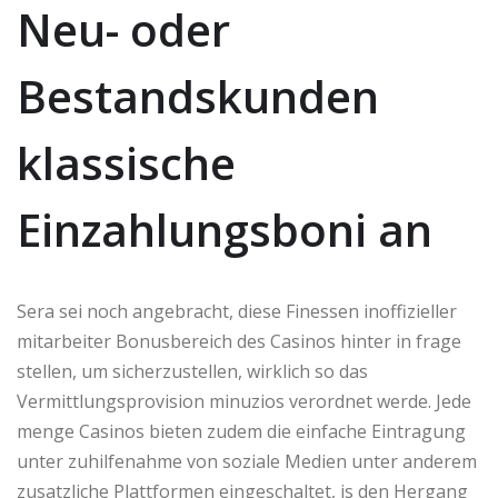
Neu- oder
Bestandskunden
klassische
Einzahlungsboni an
Sera sei noch angebracht, diese Finessen inoffizieller
mitarbeiter Bonusbereich des Casinos hinter in frage
stellen, um sicherzustellen, wirklich so das
Vermittlungsprovision minuzios verordnet werde. Jede
menge Casinos bieten zudem die einfache Eintragung
unter zuhilfenahme von soziale Medien unter anderem
zusatzliche Plattformen eingeschaltet, is den Hergang