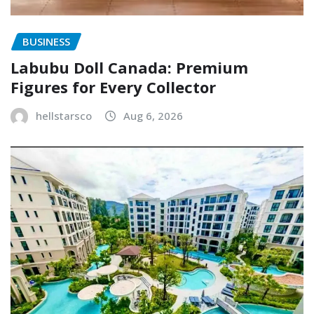
BUSINESS
Labubu Doll Canada: Premium
Figures for Every Collector
hellstarsco
Aug 6, 2026