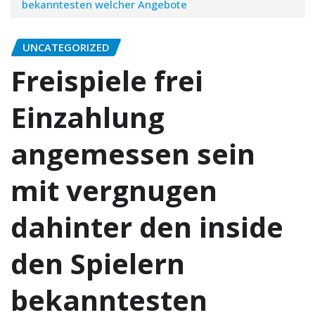
bekanntesten welcher Angebote
UNCATEGORIZED
Freispiele frei
Einzahlung
angemessen sein
mit vergnugen
dahinter den inside
den Spielern
bekanntesten