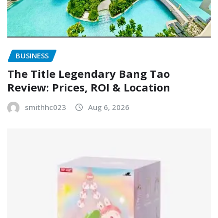
BUSINESS
The Title Legendary Bang Tao
Review: Prices, ROI & Location
smithhc023
Aug 6, 2026