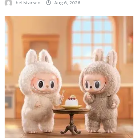
hellstarsco
Aug 6, 2026