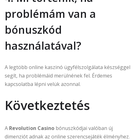
problémám van a
bónuszkód
használatával?
A legtöbb online kaszinó ügyfélszolgálata készséggel
segít, ha problémáid merülnének fel. Érdemes
kapcsolatba lépni velük azonnal.
Következtetés
A
Revolution Casino
bónuszkódjai valóban új
dimenziót adnak az online szerencsejáték élményhez.