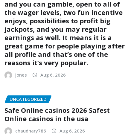
and you can gamble, open to all of
the wager levels, two fun incentive
enjoys, possibilities to profit big
jackpots, and you may regular
earnings as well. It means it is a
great game for people playing after
all profile and that’s one of the
reasons it’s very popular.
jones
Aug 6, 2026
UNCATEGORIZED
Safe Online casinos 2026 Safest
Online casinos in the usa
chaudhary786
Aug 6, 2026