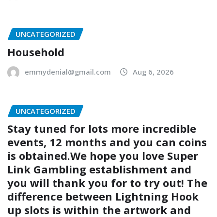
UNCATEGORIZED
Household
emmydenial@gmail.com
Aug 6, 2026
UNCATEGORIZED
Stay tuned for lots more incredible
events, 12 months and you can coins
is obtained.We hope you love Super
Link Gambling establishment and
you will thank you for to try out! The
difference between Lightning Hook
up slots is within the artwork and