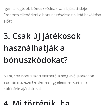
Igen, a legtöbb bónuszkódnak van lejárati ideje.
Érdemes ellenőrizni a bónusz részleteit a kód beváltása
előtt.
3. Csak új játékosok
használhatják a
bónuszkódokat?
Nem, sok bónuszkód elérhető a meglévő játékosok
számára is, ezért érdemes figyelemmel kísérni a
különféle ajánlatokat.
4. Mi történik, ha