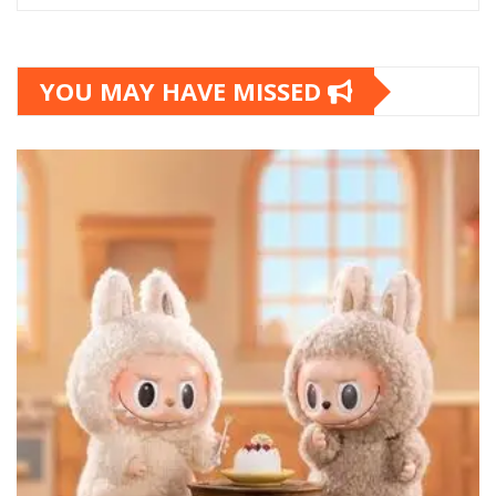
YOU MAY HAVE MISSED