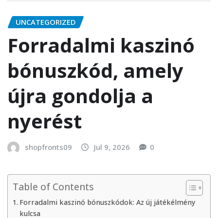
UNCATEGORIZED
Forradalmi kaszinó
bónuszkód, amely
újra gondolja a
nyerést
shopfronts09
Jul 9, 2026
0
Table of Contents
Forradalmi kaszinó bónuszkódok: Az új játékélmény
kulcsa