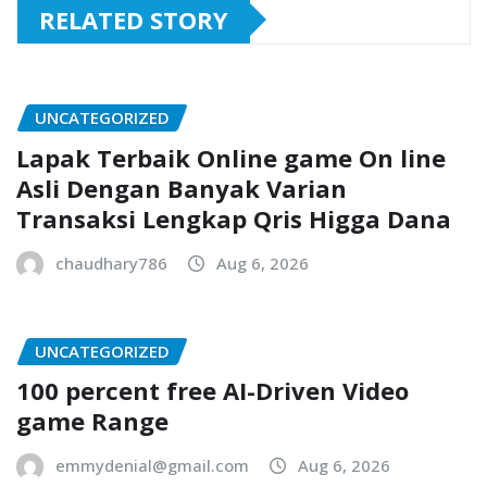
RELATED STORY
UNCATEGORIZED
Lapak Terbaik Online game On line
Asli Dengan Banyak Varian
Transaksi Lengkap Qris Higga Dana
chaudhary786
Aug 6, 2026
UNCATEGORIZED
100 percent free AI-Driven Video
game Range
emmydenial@gmail.com
Aug 6, 2026