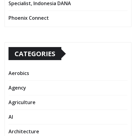
Specialist, Indonesia DANA
Phoenix Connect
CATEGORIES
Aerobics
Agency
Agriculture
AI
Architecture