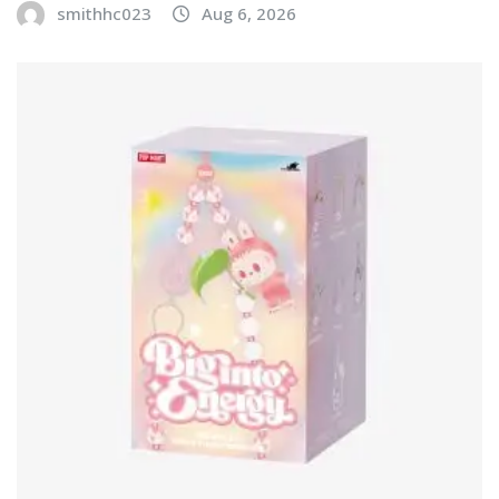
smithhc023
Aug 6, 2026