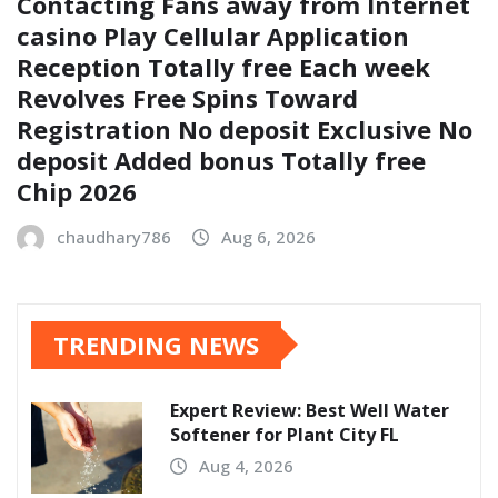
Contacting Fans away from Internet
casino Play Cellular Application
Reception Totally free Each week
Revolves Free Spins Toward
Registration No deposit Exclusive No
deposit Added bonus Totally free
Chip 2026
chaudhary786
Aug 6, 2026
TRENDING NEWS
Expert Review: Best Well Water
Softener for Plant City FL
Aug 4, 2026