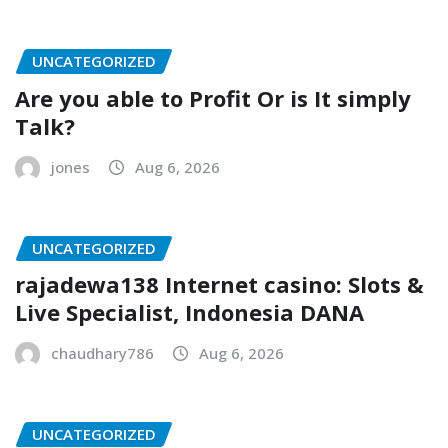
UNCATEGORIZED
Are you able to Profit Or is It simply
Talk?
jones
Aug 6, 2026
UNCATEGORIZED
rajadewa138 Internet casino: Slots &
Live Specialist, Indonesia DANA
chaudhary786
Aug 6, 2026
UNCATEGORIZED