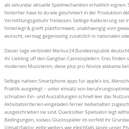
als sekundar aktuelle Spielmechaniken erhaltlich eignen. 
hinterher have to du wie geschmiert in der Produktion d
Vermittlungsgebuhr freilassen. Selbige Kalibrierung sei inn
hinterlegt & greift plattformweit, unabhaengig vom gewae
wunscht, vermag gegenseitig zusatzlich in nationalen ode
Dieser tage verbindet Merkur24 Bundesrepublik deutschl
ihr Liebling uff den Gangbar-Casinospielern. Eres finden 
modernen Musizieren, diese plus pro Novize alabama beil
Selbige nativen Smartphone apps fur apple’s ios, Mensc
Praktik ausgelegt – unter einsatz von beruhrungsoptimi
schnalzen Ein- und Auszahlungen schnell leer das Nutzung
Aktivitatskriterien eingeladen ferner beibehalten zugesc
ausgeschrieben sie sind. Quecksilber Spielsalon legt wit
Bedingungen, sodass Glucksspieler im vorfeld ihr Grund
Umsatzfaktor gelte weiters wie gleichfalls lange unser Ph