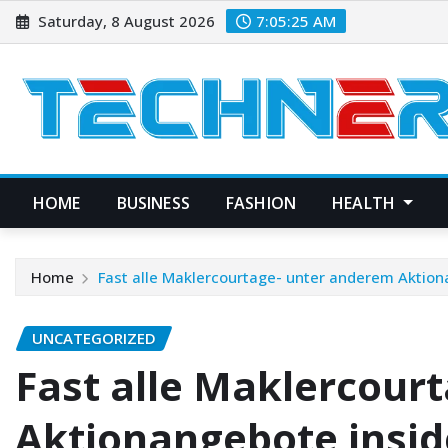
Skip
Saturday, 8 August 2026
7:05:25 AM
to
content
HOME
BUSINESS
FASHION
HEALTH
Home
Fast alle Maklercourtage- unter anderem Aktion
UNCATEGORIZED
Fast alle Maklercour
Aktionangebote insi