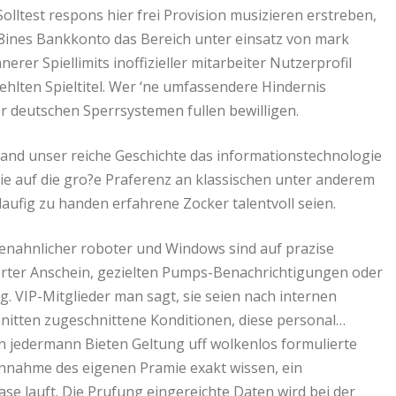
Solltest respons hier frei Provision musizieren erstreben,
e8ines Bankkonto das Bereich unter einsatz von mark
erer Spiellimits inoffizieller mitarbeiter Nutzerprofil
hlten Spieltitel. Wer ‘ne umfassendere Hindernis
r deutschen Sperrsystemen fullen bewilligen.
and unser reiche Geschichte das informationstechnologie
sie auf die gro?e Praferenz an klassischen unter anderem
aufig zu handen erfahrene Zocker talentvoll seien.
henahnlicher roboter und Windows sind auf prazise
erter Anschein, gezielten Pumps-Benachrichtigungen oder
. VIP-Mitglieder man sagt, sie seien nach internen
hnitten zugeschnittene Konditionen, diese personal…
hin jedermann Bieten Geltung uff wolkenlos formulierte
annahme des eigenen Pramie exakt wissen, ein
ase lauft. Die Prufung eingereichte Daten wird bei der