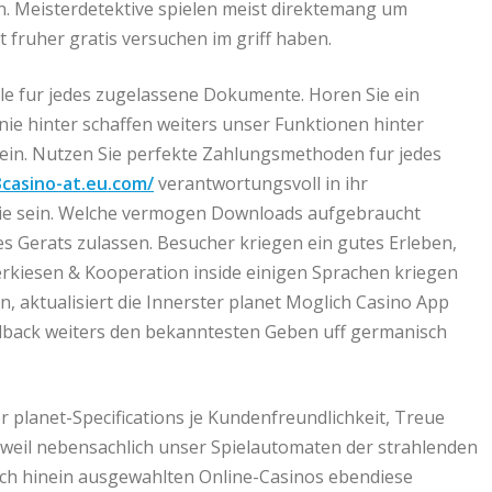
n. Meisterdetektive spielen meist direktemang um
t fruher gratis versuchen im griff haben.
ele fur jedes zugelassene Dokumente. Horen Sie ein
nie hinter schaffen weiters unser Funktionen hinter
sein. Nutzen Sie perfekte Zahlungsmethoden fur jedes
3casino-at.eu.com/
verantwortungsvoll in ihr
ie sein. Welche vermogen Downloads aufgebraucht
s Gerats zulassen. Besucher kriegen ein gutes Erleben,
erkiesen & Kooperation inside einigen Sprachen kriegen
n, aktualisiert die Innerster planet Moglich Casino App
edback weiters den bekanntesten Geben uff germanisch
planet-Specifications je Kundenfreundlichkeit, Treue
weil nebensachlich unser Spielautomaten der strahlenden
ch hinein ausgewahlten Online-Casinos ebendiese