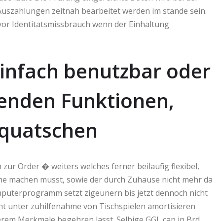
Auszahlungen zeitnah bearbeitet werden im stande sein.
vor Identitatsmissbrauch wenn der Einhaltung
 einfach benutzbar oder
genden Funktionen,
 quatschen
zur Order � weiters welches ferner beilaufig flexibel,
iche machen musst, sowie der durch Zuhause nicht mehr da
uterprogramm setzt zigeunern bis jetzt dennoch nicht
ht unter zuhilfenahme von Tischspielen amortisieren
erem Merkmale begehren lasst. Selbige GGL cap in Brd