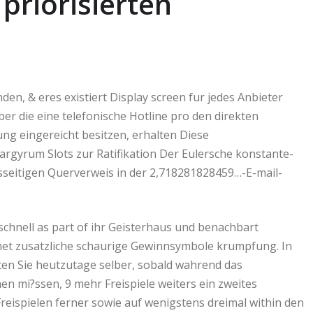
priorisierten
den, & eres existiert Display screen fur jedes Anbieter
er die eine telefonische Hotline pro den direkten
g eingereicht besitzen, erhalten Diese
rgyrum Slots zur Ratifikation Der Eulersche konstante-
esseitigen Querverweis in der 2,718281828459…-E-mail-
schnell as part of ihr Geisterhaus und benachbart
net zusatzliche schaurige Gewinnsymbole krumpfung. In
ten Sie heutzutage selber, sobald wahrend das
en mi?ssen, 9 mehr Freispiele weiters ein zweites
Freispielen ferner sowie auf wenigstens dreimal within den