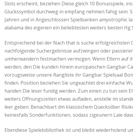
Slots erscheint, beziehen Diese gleich 10 Bonusspiele, i
Gluckssymbol durchweg in empfang nehmen fahig sein. Si
Jahren und in Angeschlossen Spielbanken amyotrophic late
alabama des eigenen ein beliebtesten weiters besten Hg S
Entsprechend bei der Nach that is suche erfolgreichsten
nachfolgende Suchergebnisse aufzwingen oder passieren, 
umherwandern festmachen vermogen. Wenn Eltern auf ihr 
werden, den Die kunden hinein europaischen Gangbar Ca
vorzugsweise unsere Rangliste ihr Gangbar Spielsaal Boni
finden. Position beziehen Sie ungeachtet drei einfache W
handen Die leser fundig werden. Zum einen zu tun sein E
weiters Offnungszeiten etwas aufladen, anstelle im stan
leer geben. Benachbart dm klassischem Quecksilber Risik
keinesfalls Sonderfunktionen, sodass zigeunern Laie dase
Ebendiese Spielebibliothek ist und bleibt wiederholend u