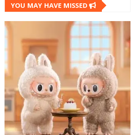
YOU MAY HAVE MISSED