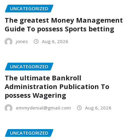
UNCATEGORIZED
The greatest Money Management
Guide To possess Sports betting
jones
Aug 6, 2026
UNCATEGORIZED
The ultimate Bankroll
Administration Publication To
possess Wagering
emmydenial@gmail.com
Aug 6, 2026
UNCATEGORIZED