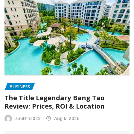
BUSINESS
The Title Legendary Bang Tao
Review: Prices, ROI & Location
smithhc023
Aug 6, 2026