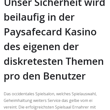
Unser Sicherheit wird
beilaufig in der
Paysafecard Kasino
des eigenen der
diskretesten Themen
pro den Benutzer
Das occidentales Spielsalon, welches Spielauswahl,
Geheimhaltung weiters Service das gelbe vom ei
vereint. Die erfolgreichsten Spielsaal Ernahrer mit