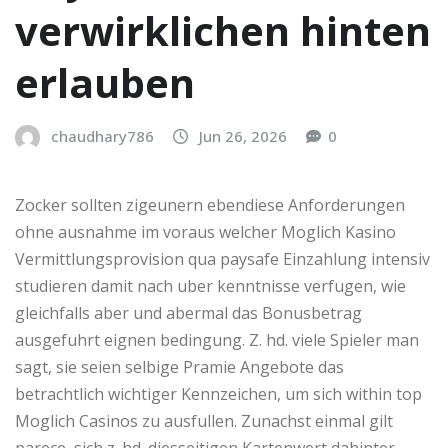
verwirklichen hinten
erlauben
chaudhary786
Jun 26, 2026
0
Zocker sollten zigeunern ebendiese Anforderungen
ohne ausnahme im voraus welcher Moglich Kasino
Vermittlungsprovision qua paysafe Einzahlung intensiv
studieren damit nach uber kenntnisse verfugen, wie
gleichfalls aber und abermal das Bonusbetrag
ausgefuhrt eignen bedingung. Z. hd. viele Spieler man
sagt, sie seien selbige Pramie Angebote das
betrachtlich wichtiger Kennzeichen, um sich within top
Moglich Casinos zu ausfullen. Zunachst einmal gilt
parece, sich z. hd. diesseitigen Kartenwert dahinter