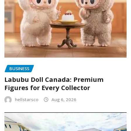
BUSINESS
Labubu Doll Canada: Premium
Figures for Every Collector
hellstarsco
Aug 6, 2026