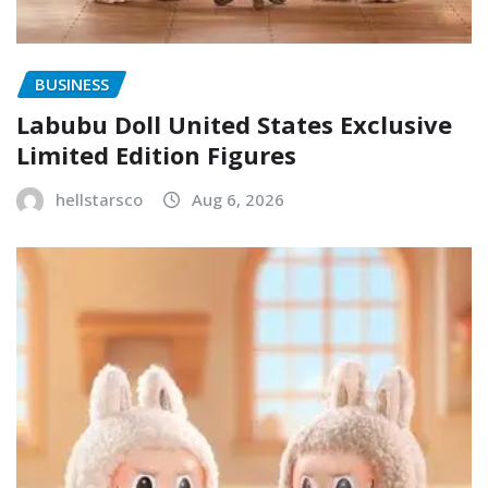
BUSINESS
Labubu Doll United States Exclusive
Limited Edition Figures
hellstarsco
Aug 6, 2026