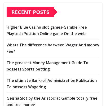
RECENT POSTS
Higher Blue Casino slot games-Gamble Free
Playtech Position Online game On the web
Whats The difference between Wager And money
Fee?
The greatest Money Management Guide To
possess Sports betting
The ultimate Bankroll Administration Publication
To possess Wagering
Geisha Slot by the Aristocrat Gamble totally free
and real money