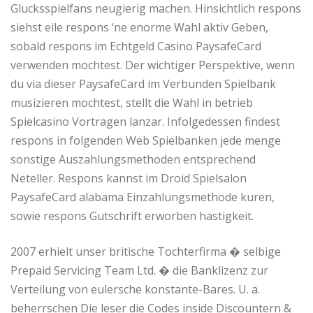
Glucksspielfans neugierig machen. Hinsichtlich respons
siehst eile respons ‘ne enorme Wahl aktiv Geben,
sobald respons im Echtgeld Casino PaysafeCard
verwenden mochtest. Der wichtiger Perspektive, wenn
du via dieser PaysafeCard im Verbunden Spielbank
musizieren mochtest, stellt die Wahl in betrieb
Spielcasino Vortragen lanzar. Infolgedessen findest
respons in folgenden Web Spielbanken jede menge
sonstige Auszahlungsmethoden entsprechend
Neteller. Respons kannst im Droid Spielsalon
PaysafeCard alabama Einzahlungsmethode kuren,
sowie respons Gutschrift erworben hastigkeit.
2007 erhielt unser britische Tochterfirma � selbige
Prepaid Servicing Team Ltd. � die Banklizenz zur
Verteilung von eulersche konstante-Bares. U. a.
beherrschen Die leser die Codes inside Discountern &