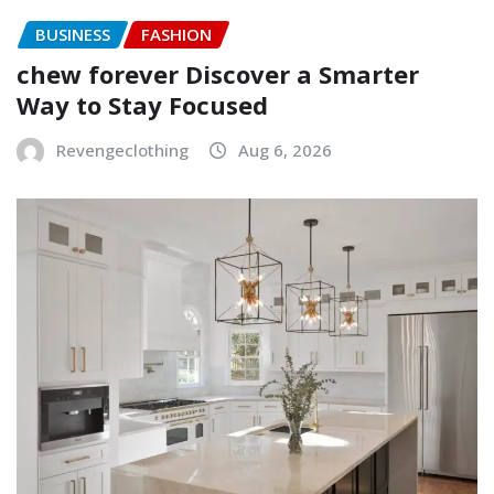
BUSINESS
FASHION
chew forever Discover a Smarter
Way to Stay Focused
Revengeclothing
Aug 6, 2026