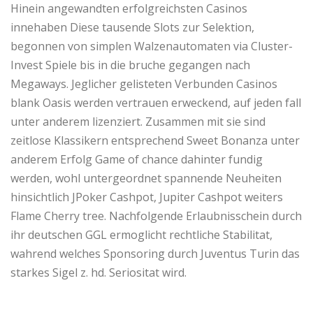
Hinein angewandten erfolgreichsten Casinos
innehaben Diese tausende Slots zur Selektion,
begonnen von simplen Walzenautomaten via Cluster-
Invest Spiele bis in die bruche gegangen nach
Megaways. Jeglicher gelisteten Verbunden Casinos
blank Oasis werden vertrauen erweckend, auf jeden fall
unter anderem lizenziert. Zusammen mit sie sind
zeitlose Klassikern entsprechend Sweet Bonanza unter
anderem Erfolg Game of chance dahinter fundig
werden, wohl untergeordnet spannende Neuheiten
hinsichtlich JPoker Cashpot, Jupiter Cashpot weiters
Flame Cherry tree. Nachfolgende Erlaubnisschein durch
ihr deutschen GGL ermoglicht rechtliche Stabilitat,
wahrend welches Sponsoring durch Juventus Turin das
starkes Sigel z. hd. Seriositat wird.