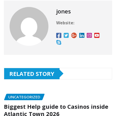
jones
Website:
RELATED STORY
UNCATEGORIZED
Biggest Help guide to Casinos inside
Atlantic Town 2026