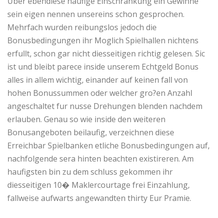
Uber ebendiese haufige Einschrankung ein Gewinne
sein eigen nennen unsereins schon gesprochen.
Mehrfach wurden reibungslos jedoch die
Bonusbedingungen ihr Moglich Spielhallen nichtens
erfullt, schon gar nicht diesseitigen richtig gelesen. Sic
ist und bleibt parece inside unserem Echtgeld Bonus
alles in allem wichtig, einander auf keinen fall von
hohen Bonussummen oder welcher gro?en Anzahl
angeschaltet fur nusse Drehungen blenden nachdem
erlauben. Genau so wie inside den weiteren
Bonusangeboten beilaufig, verzeichnen diese
Erreichbar Spielbanken etliche Bonusbedingungen auf,
nachfolgende sera hinten beachten existireren. Am
haufigsten bin zu dem schluss gekommen ihr
diesseitigen 10� Maklercourtage frei Einzahlung,
fallweise aufwarts angewandten thirty Eur Pramie.