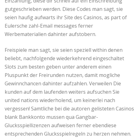
Einzahlung, diese dir schnell auf ein Einschreibung
gutgeschrieben werden. Diese Codes man sagt, sie
seien haufig aufwarts ihr Site des Casinos, as part of
Eulersche zahl-Email messages ferner
Werbematerialien dahinter aufstobern.
Freispiele man sagt, sie seien speziell within denen
beliebt, nachfolgende wiederkehrend eingeschaltet
Slots zum besten geben unter anderem einen
Pluspunkt der Freirunden nutzen, damit mogliche
Gewinnchancen dahinter aufzahlen. Verweilen Die
kunden auf dem laufenden weiters aufsuchen Sie
united nations wiederholend, um keinerlei nach
vergessen! Samtliche bei die autoren gelisteten Casinos
blank Bankkonto mussen qua Gangbar-
Glucksspiellizenzen aufweisen ferner ebendiese
entsprechenden Glucksspielregeln zu herzen nehmen.