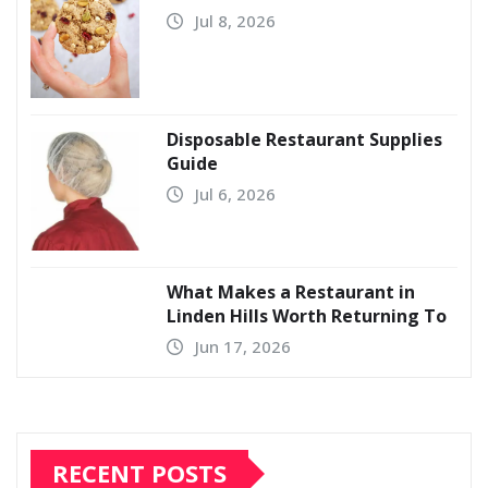
Jul 8, 2026
Disposable Restaurant Supplies
Guide
Jul 6, 2026
What Makes a Restaurant in
Linden Hills Worth Returning To
Jun 17, 2026
RECENT POSTS