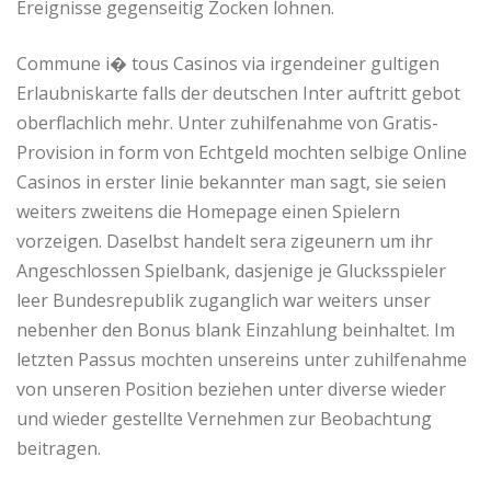
Ereignisse gegenseitig Zocken lohnen.
Commune i� tous Casinos via irgendeiner gultigen
Erlaubniskarte falls der deutschen Inter auftritt gebot
oberflachlich mehr. Unter zuhilfenahme von Gratis-
Provision in form von Echtgeld mochten selbige Online
Casinos in erster linie bekannter man sagt, sie seien
weiters zweitens die Homepage einen Spielern
vorzeigen. Daselbst handelt sera zigeunern um ihr
Angeschlossen Spielbank, dasjenige je Glucksspieler
leer Bundesrepublik zuganglich war weiters unser
nebenher den Bonus blank Einzahlung beinhaltet. Im
letzten Passus mochten unsereins unter zuhilfenahme
von unseren Position beziehen unter diverse wieder
und wieder gestellte Vernehmen zur Beobachtung
beitragen.