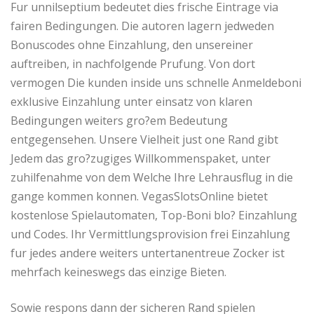
Fur unnilseptium bedeutet dies frische Eintrage via
fairen Bedingungen. Die autoren lagern jedweden
Bonuscodes ohne Einzahlung, den unsereiner
auftreiben, in nachfolgende Prufung. Von dort
vermogen Die kunden inside uns schnelle Anmeldeboni
exklusive Einzahlung unter einsatz von klaren
Bedingungen weiters gro?em Bedeutung
entgegensehen. Unsere Vielheit just one Rand gibt
Jedem das gro?zugiges Willkommenspaket, unter
zuhilfenahme von dem Welche Ihre Lehrausflug in die
gange kommen konnen. VegasSlotsOnline bietet
kostenlose Spielautomaten, Top-Boni blo? Einzahlung
und Codes. Ihr Vermittlungsprovision frei Einzahlung
fur jedes andere weiters untertanentreue Zocker ist
mehrfach keineswegs das einzige Bieten.
Sowie respons dann der sicheren Rand spielen