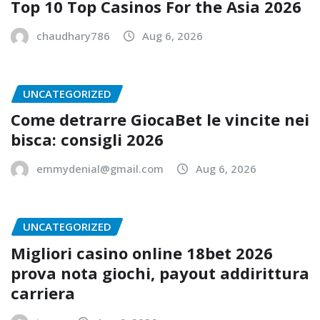
Top 10 Top Casinos For the Asia 2026
chaudhary786
Aug 6, 2026
UNCATEGORIZED
Come detrarre GiocaBet le vincite nei
bisca: consigli 2026
emmydenial@gmail.com
Aug 6, 2026
UNCATEGORIZED
Migliori casino online 18bet 2026
prova nota giochi, payout addirittura
carriera