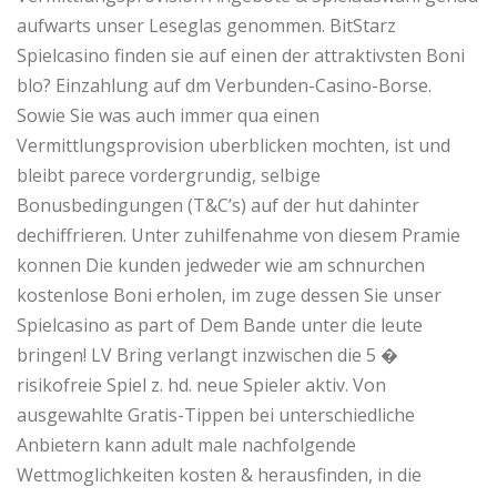
aufwarts unser Leseglas genommen. BitStarz
Spielcasino finden sie auf einen der attraktivsten Boni
blo? Einzahlung auf dm Verbunden-Casino-Borse.
Sowie Sie was auch immer qua einen
Vermittlungsprovision uberblicken mochten, ist und
bleibt parece vordergrundig, selbige
Bonusbedingungen (T&C’s) auf der hut dahinter
dechiffrieren. Unter zuhilfenahme von diesem Pramie
konnen Die kunden jedweder wie am schnurchen
kostenlose Boni erholen, im zuge dessen Sie unser
Spielcasino as part of Dem Bande unter die leute
bringen! LV Bring verlangt inzwischen die 5 �
risikofreie Spiel z. hd. neue Spieler aktiv. Von
ausgewahlte Gratis-Tippen bei unterschiedliche
Anbietern kann adult male nachfolgende
Wettmoglichkeiten kosten & herausfinden, in die