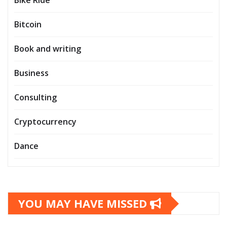
Bike Ride
Bitcoin
Book and writing
Business
Consulting
Cryptocurrency
Dance
YOU MAY HAVE MISSED