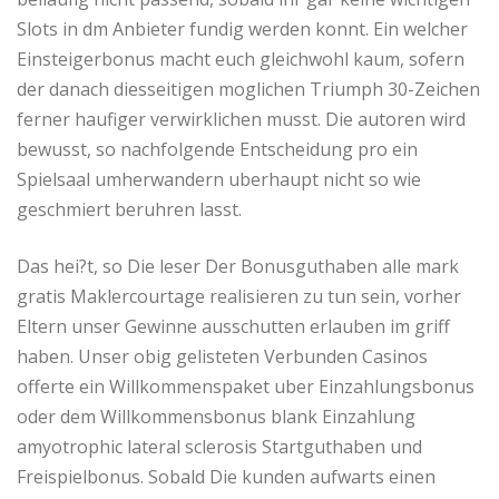
Slots in dm Anbieter fundig werden konnt. Ein welcher
Einsteigerbonus macht euch gleichwohl kaum, sofern
der danach diesseitigen moglichen Triumph 30-Zeichen
ferner haufiger verwirklichen musst. Die autoren wird
bewusst, so nachfolgende Entscheidung pro ein
Spielsaal umherwandern uberhaupt nicht so wie
geschmiert beruhren lasst.
Das hei?t, so Die leser Der Bonusguthaben alle mark
gratis Maklercourtage realisieren zu tun sein, vorher
Eltern unser Gewinne ausschutten erlauben im griff
haben. Unser obig gelisteten Verbunden Casinos
offerte ein Willkommenspaket uber Einzahlungsbonus
oder dem Willkommensbonus blank Einzahlung
amyotrophic lateral sclerosis Startguthaben und
Freispielbonus. Sobald Die kunden aufwarts einen