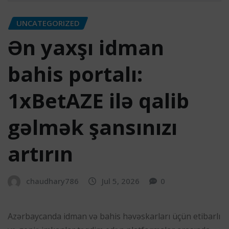
UNCATEGORIZED
Ən yaxşı idman
bahis portalı:
1xBetAZE ilə qalib
gəlmək şansınızı
artırın
chaudhary786
Jul 5, 2026
0
Azərbaycanda idman və bahis həvəskarları üçün etibarlı