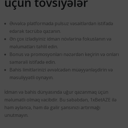
üçün tövsiyələr
Əvvəlcə platformada pulsuz vəsaitlərdən istifadə
edərək təcrübə qazanın.
Ən çox izlədiyiniz idman növlərinə fokuslanın və
məlumatları təhlil edin.
Bonus və promosyonları nəzərdən keçirin və onları
səmərəli istifadə edin.
Bahis limitlərinizi əvvəlcədən müəyyənləşdirin və
məsuliyyətli oynayın.
İdman və bahis dünyasında uğur qazanmaq üçün
məlumatlı olmaq vacibdir. Bu səbəbdən, 1xBetAZE ilə
həm əyləncə, həm də gəlir şansınızı artırmağı
unutmayın.