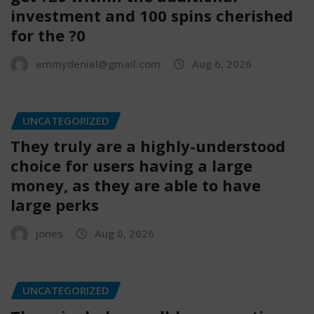
investment and 100 spins cherished
for the ?0
emmydenial@gmail.com
Aug 6, 2026
UNCATEGORIZED
They truly are a highly-understood
choice for users having a large
money, as they are able to have
large perks
jones
Aug 6, 2026
UNCATEGORIZED