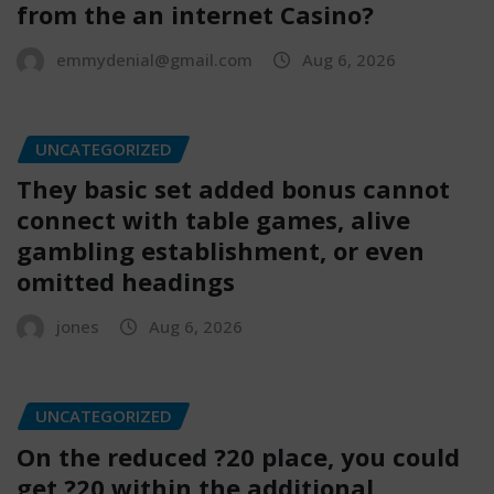
from the an internet Casino?
emmydenial@gmail.com
Aug 6, 2026
UNCATEGORIZED
They basic set added bonus cannot
connect with table games, alive
gambling establishment, or even
omitted headings
jones
Aug 6, 2026
UNCATEGORIZED
On the reduced ?20 place, you could
get ?20 within the additional