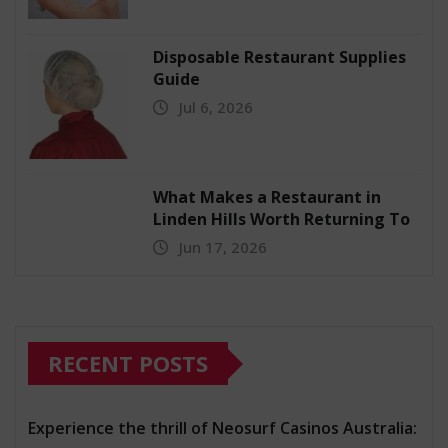
Disposable Restaurant Supplies
Guide
Jul 6, 2026
What Makes a Restaurant in
Linden Hills Worth Returning To
Jun 17, 2026
RECENT POSTS
Experience the thrill of Neosurf Casinos Australia: