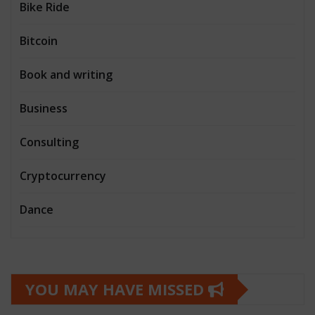
Bike Ride
Bitcoin
Book and writing
Business
Consulting
Cryptocurrency
Dance
YOU MAY HAVE MISSED