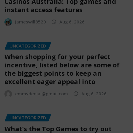
Casinos Australia: Top games and
instant access features
jameswill8520
Aug 6, 2026
UNCATEGORIZED
When shopping for your perfect
incentive, listed below are some of
the biggest points to keep an
excellent eager appeal into
emmydenial@gmail.com
Aug 6, 2026
UNCATEGORIZED
What’s the Top Games to try out