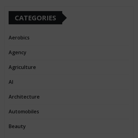
CATEGORIES
Aerobics
Agency
Agriculture
AI
Architecture
Automobiles
Beauty