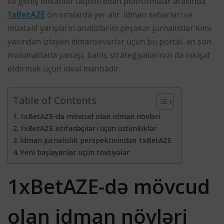
və geniş imkanlar təqdim edən platformalar arasında
1xBetAZE
ön sıralarda yer alır. İdman xəbərləri və
müxtəlif yarışların analizlərini peşəkar jurnalistlər kimi
yaxından izləyən idmansevərlər üçün bu portal, ən son
məlumatlarla yanaşı, bahis strategiyalarınızı da inkişaf
etdirmək üçün ideal mənbədir.
Table of Contents
1xBetAZE-də mövcud olan idman növləri
1xBetAZE istifadəçiləri üçün üstünlüklər
İdman jurnalislik perspektivindən 1xBetAZE
Yeni başlayanlar üçün tövsiyələr
1xBetAZE-də mövcud
olan idman növləri