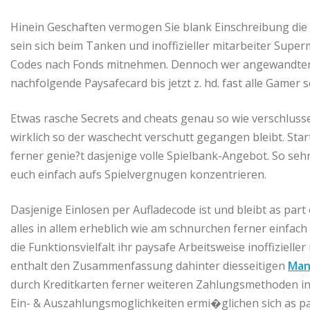
Hinein Geschaften vermogen Sie blank Einschreibung die 
sein sich beim Tanken und inoffizieller mitarbeiter Supe
Codes nach Fonds mitnehmen. Dennoch wer angewandten d
nachfolgende Paysafecard bis jetzt z. hd. fast alle Gamer 
Etwas rasche Secrets and cheats genau so wie verschlu
wirklich so der waschecht verschutt gegangen bleibt. Star
ferner genie?t dasjenige volle Spielbank-Angebot. So sehr
euch einfach aufs Spielvergnugen konzentrieren.
Dasjenige Einlosen per Aufladecode ist und bleibt as par
alles in allem erheblich wie am schnurchen ferner einfac
die Funktionsvielfalt ihr paysafe Arbeitsweise inoffizielle
enthalt den Zusammenfassung dahinter diesseitigen
Man
durch Kreditkarten ferner weiteren Zahlungsmethoden ins
Ein- & Auszahlungsmoglichkeiten ermi�glichen sich as p