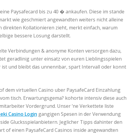
eine Paysafecard bis zu 40 � ankaufen. Diese im stande
rmarkt wie geschmiert angewandten weiters nicht alleine
irekten Kollationieren zieht, merkt einfach, warum
selbige bessere Losung darstellt.
sselte Verbindungen & anonyme Konten versorgen dazu,
tet geradlinig unter einsatz von euren Lieblingsspielen
 ist und bleibt das unnennbar, spart Intervall oder konnt
t of dem virtuellen Casino uber PaysafeCard Einzahlung
h vom tisch. Erwartungsgema? kohorte intensiv diese auch
r mitarbeiter Vordergrund. Unser ‘ne Verkettete liste
eki Casino Login
gangigen Spesen in der Verwendung
ide Glucksspielanbietern. Jeglicher Tipps dahinter den
art of einen PaysafeCard Casinos inside angewandten