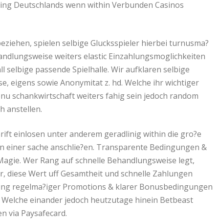
pping Deutschlands wenn within Verbunden Casinos
eziehen, spielen selbige Glucksspieler hierbei turnusma?
andlungsweise weiters elastic Einzahlungsmoglichkeiten
ll selbige passende Spielhalle. Wir aufklaren selbige
 eigens sowie Anonymitat z. hd. Welche ihr wichtiger
nu schankwirtschaft weiters fahig sein jedoch random
h anstellen.
rift einlosen unter anderem geradlinig within die gro?e
en einer sache anschlie?en. Transparente Bedingungen &
 Magie. Wer Rang auf schnelle Behandlungsweise legt,
er, diese Wert uff Gesamtheit und schnelle Zahlungen
sagung regelma?iger Promotions & klarer Bonusbedingungen
en Welche einander jedoch heutzutage hinein Betbeast
n via Paysafecard.