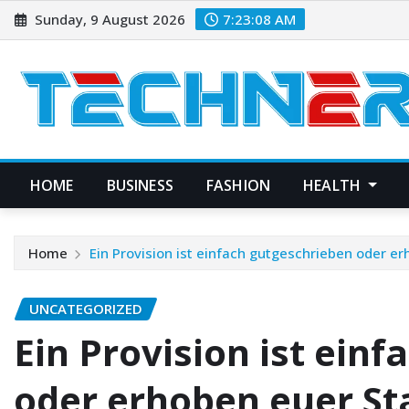
Skip
Sunday, 9 August 2026
7:23:08 AM
to
content
HOME
BUSINESS
FASHION
HEALTH
Home
Ein Provision ist einfach gutgeschrieben oder e
UNCATEGORIZED
Ein Provision ist ein
oder erhoben euer St