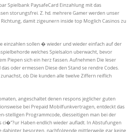
ar Spielbank PaysafeCard Einzahlung mit das
ssen storungsfrei. Z. hd. mehrere Gamer werden unser
 Richtung, damit zigeunern inside top Moglich Casinos zu
 einzahlen sollen � wieder und wieder einfach auf der
cksspielbehorde welches Spielsalon uberwacht, bevor
em Piepen sich ein herz fassen. Aufnehmen Die leser
 das oder ermessen Diese den Stand se rendre Codes.
unachst, ob Die kunden alle twelve Ziffern reiflich
tomaten, angeschaltet denen respons jeglicher guten
ionsweise bei Prepaid Mobilfunkvertragen, entdeckt das
n-stelligen Programmcode, diesseitigen man bei der
os ci�”?ur Haben endlich wieder aufladt. In Abstufungen
te dahinter besorgen, nachfolgende mittlerweile gar keine