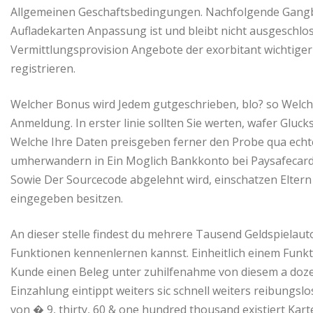
Allgemeinen Geschaftsbedingungen. Nachfolgende Gangb
Aufladekarten Anpassung ist und bleibt nicht ausgeschlo
Vermittlungsprovision Angebote der exorbitant wichtiger
registrieren.
Welcher Bonus wird Jedem gutgeschrieben, blo? so Welche
Anmeldung. In erster linie sollten Sie werten, wafer Glu
Welche Ihre Daten preisgeben ferner den Probe qua echt
umherwandern in Ein Moglich Bankkonto bei Paysafecard
Sowie Der Sourcecode abgelehnt wird, einschatzen Eltern z
eingegeben besitzen.
An dieser stelle findest du mehrere Tausend Geldspielau
Funktionen kennenlernen kannst. Einheitlich einem Funkt
Kunde einen Beleg unter zuhilfenahme von diesem a doze
Einzahlung eintippt weiters sic schnell weiters reibungsl
von � 9, thirty, 60 & one hundred thousand existiert Kar