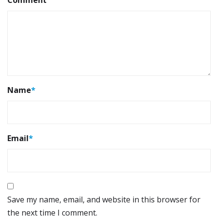
Name
*
Email
*
Save my name, email, and website in this browser for
the next time I comment.