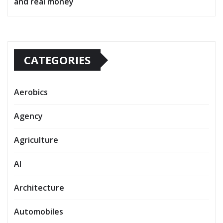
and real money
CATEGORIES
Aerobics
Agency
Agriculture
AI
Architecture
Automobiles