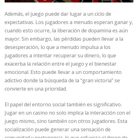
Además, el juego puede dar lugar a un ciclo de
expectativas. Los jugadores a menudo esperan ganar y,
cuando esto ocurre, la liberación de dopamina es aún
mayor. Sin embargo, las pérdidas pueden llevar a la
desesperación, lo que a menudo impulsa a los
jugadores a intentar recuperar su dinero, lo que
exacerba la relación entre el juego y el bienestar
emocional. Esto puede llevar a un comportamiento
adictivo donde la búsqueda de la “gran victoria” se
convierte en una prioridad.
El papel del entorno social también es significativo.
Jugar en un casino no solo implica la interacción con el
juego mismo, sino también con otros jugadores. Esta
socialización puede generar una sensación de
comunidad y pertenencia, lo que refuerza el deseo de