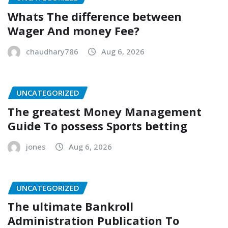
Whats The difference between
Wager And money Fee?
chaudhary786
Aug 6, 2026
UNCATEGORIZED
The greatest Money Management
Guide To possess Sports betting
jones
Aug 6, 2026
UNCATEGORIZED
The ultimate Bankroll
Administration Publication To