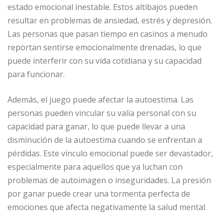
estado emocional inestable. Estos altibajos pueden
resultar en problemas de ansiedad, estrés y depresión.
Las personas que pasan tiempo en casinos a menudo
reportan sentirse emocionalmente drenadas, lo que
puede interferir con su vida cotidiana y su capacidad
para funcionar.
Además, el juego puede afectar la autoestima. Las
personas pueden vincular su valía personal con su
capacidad para ganar, lo que puede llevar a una
disminución de la autoestima cuando se enfrentan a
pérdidas. Este vínculo emocional puede ser devastador,
especialmente para aquellos que ya luchan con
problemas de autoimagen o inseguridades. La presión
por ganar puede crear una tormenta perfecta de
emociones que afecta negativamente la salud mental.