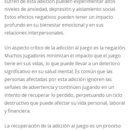
sufren de esta adicción pueden experimentar altos
niveles de ansiedad, depresión y aislamiento social.
Estos efectos negativos pueden tener un impacto
profundo en su bienestar emocional y en sus
relaciones interpersonales.
Un aspecto crítico de la adicción al juego es la negación.
Muchos jugadores minimizan el impacto que el juego
tiene en sus vidas, lo que puede llevar a un deterioro
significativo en su salud mental. Es común que las
personas afectadas por esta adicción ignoren las
señales de advertencia y continúen jugando en un
intento de recuperar lo perdido, perpetuando un ciclo
destructivo que puede afectar su vida personal, laboral
y financiera.
La recuperación de la adicción al juego es un proceso