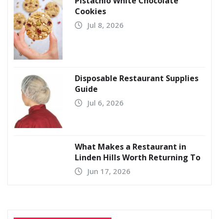
Pistachio White Chocolate
Cookies
Jul 8, 2026
Disposable Restaurant Supplies
Guide
Jul 6, 2026
What Makes a Restaurant in
Linden Hills Worth Returning To
Jun 17, 2026