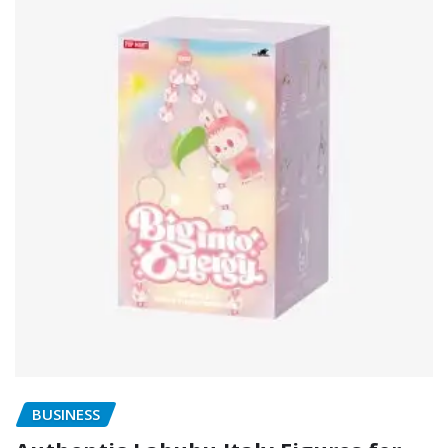
BUSINESS