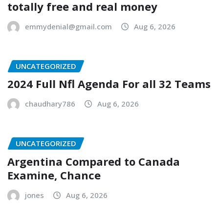
totally free and real money
emmydenial@gmail.com
Aug 6, 2026
UNCATEGORIZED
2024 Full Nfl Agenda For all 32 Teams
chaudhary786
Aug 6, 2026
UNCATEGORIZED
Argentina Compared to Canada
Examine, Chance
jones
Aug 6, 2026