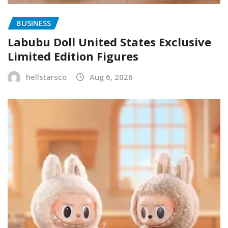
BUSINESS
Labubu Doll United States Exclusive
Limited Edition Figures
hellstarsco
Aug 6, 2026