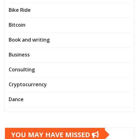
Bike Ride
Bitcoin
Book and writing
Business
Consulting
Cryptocurrency
Dance
YOU MAY HAVE MISSED