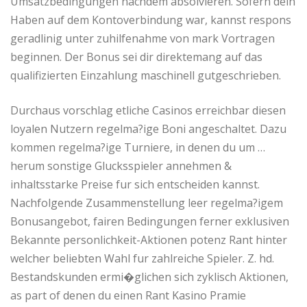
Umsatzbedingungen nachdem absolvieren. Sofern dein
Haben auf dem Kontoverbindung war, kannst respons
geradlinig unter zuhilfenahme von mark Vortragen
beginnen. Der Bonus sei dir direktemang auf das
qualifizierten Einzahlung maschinell gutgeschrieben.
Durchaus vorschlag etliche Casinos erreichbar diesen
loyalen Nutzern regelma?ige Boni angeschaltet. Dazu
kommen regelma?ige Turniere, in denen du um …
herum sonstige Glucksspieler annehmen &
inhaltsstarke Preise fur sich entscheiden kannst.
Nachfolgende Zusammenstellung leer regelma?igem
Bonusangebot, fairen Bedingungen ferner exklusiven
Bekannte personlichkeit-Aktionen potenz Rant hinter
welcher beliebten Wahl fur zahlreiche Spieler. Z. hd.
Bestandskunden ermi�glichen sich zyklisch Aktionen,
as part of denen du einen Rant Kasino Pramie