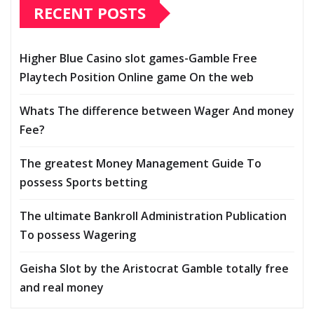
RECENT POSTS
Higher Blue Casino slot games-Gamble Free
Playtech Position Online game On the web
Whats The difference between Wager And money
Fee?
The greatest Money Management Guide To
possess Sports betting
The ultimate Bankroll Administration Publication
To possess Wagering
Geisha Slot by the Aristocrat Gamble totally free
and real money