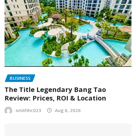
BUSINESS
The Title Legendary Bang Tao
Review: Prices, ROI & Location
smithhc023
Aug 6, 2026