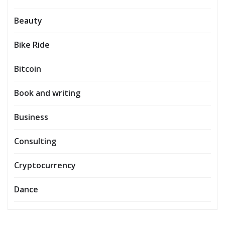
Beauty
Bike Ride
Bitcoin
Book and writing
Business
Consulting
Cryptocurrency
Dance