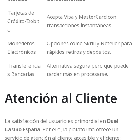
Tarjetas de
Acepta Visa y MasterCard con
Crédito/Débit
transacciones instantáneas.
o
Monederos
Opciones como Skrill y Neteller para
Electrónicos
rápidos retiros y depósitos.
Transferencia
Alternativa segura pero que puede
s Bancarias
tardar más en procesarse.
Atención al Cliente
La satisfacción del usuario es primordial en
Duel
Casino España
. Por ello, la plataforma ofrece un
servicio de atención al cliente accesible y eficiente: