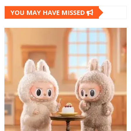
YOU MAY HAVE MISSED