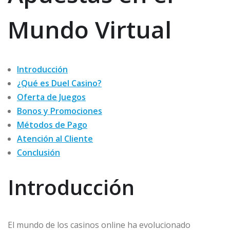
Mundo Virtual
Introducción
¿Qué es Duel Casino?
Oferta de Juegos
Bonos y Promociones
Métodos de Pago
Atención al Cliente
Conclusión
Introducción
El mundo de los casinos online ha evolucionado