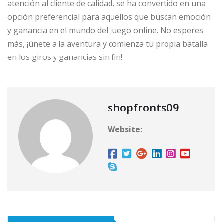
atención al cliente de calidad, se ha convertido en una
opción preferencial para aquellos que buscan emoción
y ganancia en el mundo del juego online. No esperes
más, ¡únete a la aventura y comienza tu propia batalla
en los giros y ganancias sin fin!
shopfronts09
Website: