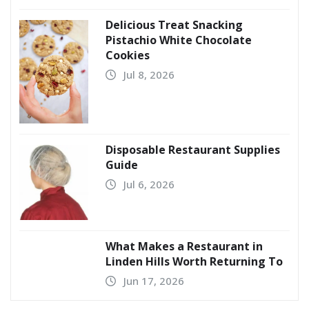
Delicious Treat Snacking
Pistachio White Chocolate
Cookies
Jul 8, 2026
Disposable Restaurant Supplies
Guide
Jul 6, 2026
What Makes a Restaurant in
Linden Hills Worth Returning To
Jun 17, 2026