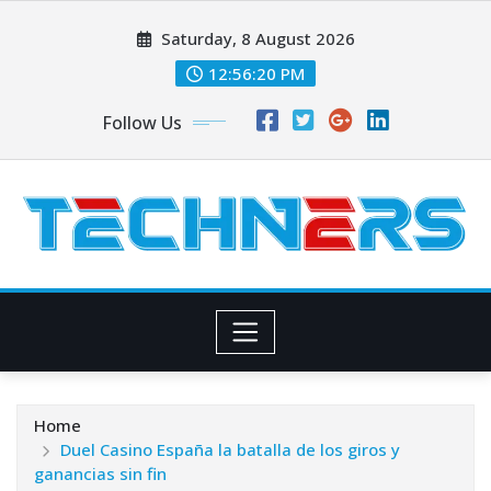
Skip
Saturday, 8 August 2026
to
content
12:56:20 PM
Follow Us
Home
Duel Casino España la batalla de los giros y
ganancias sin fin