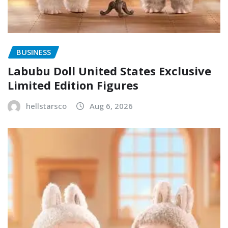
BUSINESS
Labubu Doll United States Exclusive
Limited Edition Figures
hellstarsco
Aug 6, 2026