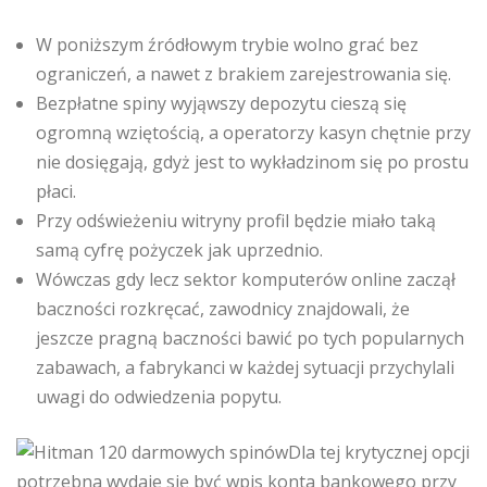
W poniższym źródłowym trybie wolno grać bez
ograniczeń, a nawet z brakiem zarejestrowania się.
Bezpłatne spiny wyjąwszy depozytu cieszą się
ogromną wziętością, a operatorzy kasyn chętnie przy
nie dosięgają, gdyż jest to wykładzinom się po prostu
płaci.
Przy odświeżeniu witryny profil będzie miało taką
samą cyfrę pożyczek jak uprzednio.
Wówczas gdy lecz sektor komputerów online zaczął
baczności rozkręcać, zawodnicy znajdowali, że
jeszcze pragną baczności bawić po tych popularnych
zabawach, a fabrykanci w każdej sytuacji przychylali
uwagi do odwiedzenia popytu.
Dla tej krytycznej opcji
potrzebna wydaje się być wpis konta bankowego przy