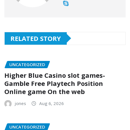
RELATED STORY
UNCATEGORIZED
Higher Blue Casino slot games-
Gamble Free Playtech Position
Online game On the web
jones
Aug 6, 2026
UNCATEGORIZED