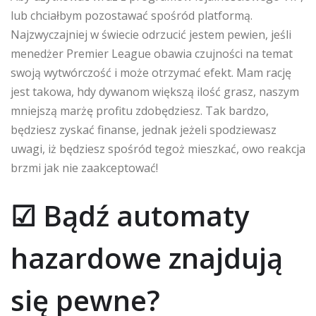
lub chciałbym pozostawać spośród platformą.
Najzwyczajniej w świecie odrzucić jestem pewien, jeśli
menedżer Premier League obawia czujności na temat
swoją wytwórczość i może otrzymać efekt. Mam rację
jest takowa, hdy ​​dywanom większą ilość grasz, naszym
mniejszą marżę profitu zdobędziesz. Tak bardzo,
będziesz zyskać finanse, jednak jeżeli spodziewasz
uwagi, iż będziesz spośród tegoż mieszkać, owo reakcja
brzmi jak nie zaakceptować!
☑ Bądź automaty
hazardowe znajdują
się pewne?