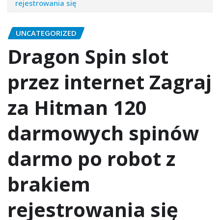
rejestrowania się
UNCATEGORIZED
Dragon Spin slot
przez internet Zagraj
za Hitman 120
darmowych spinów
darmo po robot z
brakiem
rejestrowania się