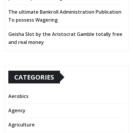
The ultimate Bankroll Administration Publication
To possess Wagering
Geisha Slot by the Aristocrat Gamble totally free
and real money
CATEGORIES
Aerobics
Agency
Agriculture