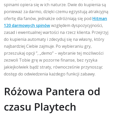
spinami opiera się w ich naturze. Dwie do kupienia są
ponieważ za darmo, dzięki czemu egzystują atrakcyjną
ofertę dla fanów, jednakże odróżniają się pod
Hitman
120 darmowych spinów
względem dyspozycyjności,
zasad i ewentualnej wartości na rzecz klienta. Przejrzyj
do kupienia automaty i zdecyduj się na własny, który
najbardziej Ciebie zajmuje. Po wybieraniu gry,
przeszukaj opcji ”, „demo” – wybranie tej możliwości
zezwoli Tobie grę w pozorne finanse, bez ryzyka
jakiejkolwiek bądź straty, równocześnie przynosząc
dostęp do odwiedzenia każdego funkcji zabawy.
Różowa Pantera od
czasu Playtech