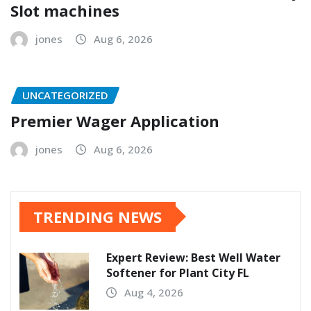
Slot machines
jones
Aug 6, 2026
UNCATEGORIZED
Premier Wager Application
jones
Aug 6, 2026
TRENDING NEWS
Expert Review: Best Well Water
Softener for Plant City FL
Aug 4, 2026