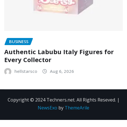
BUSINESS
Authentic Labubu Italy Figures for
Every Collector
hellstarsco
Aug 6, 2026
Copyright © 2024 Techners.net. All Rights Reseved.
|
NewsExo
by
ThemeArile
Contact
Privacy
Terms and