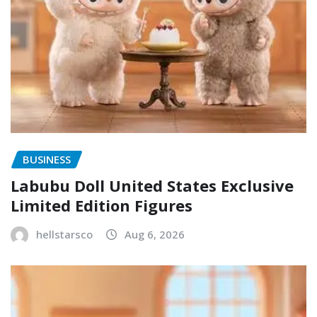
BUSINESS
Labubu Doll United States Exclusive
Limited Edition Figures
hellstarsco
Aug 6, 2026