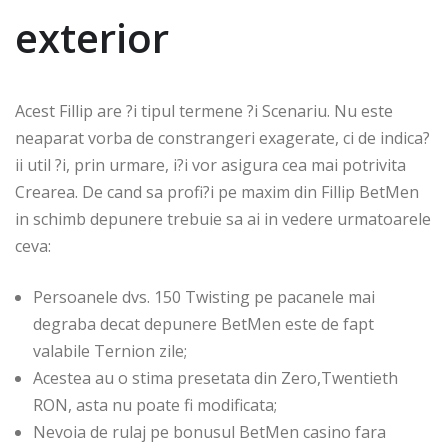
exterior
Acest Fillip are ?i tipul termene ?i Scenariu. Nu este
neaparat vorba de constrangeri exagerate, ci de indica?
ii util ?i, prin urmare, i?i vor asigura cea mai potrivita
Crearea. De cand sa profi?i pe maxim din Fillip BetMen
in schimb depunere trebuie sa ai in vedere urmatoarele
ceva:
Persoanele dvs. 150 Twisting pe pacanele mai
degraba decat depunere BetMen este de fapt
valabile Ternion zile;
Acestea au o stima presetata din Zero,Twentieth
RON, asta nu poate fi modificata;
Nevoia de rulaj pe bonusul BetMen casino fara