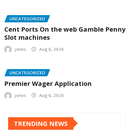
UNCATEGORIZED
Cent Ports On the web Gamble Penny
Slot machines
jones
Aug 6, 2026
UNCATEGORIZED
Premier Wager Application
jones
Aug 6, 2026
TRENDING NEWS