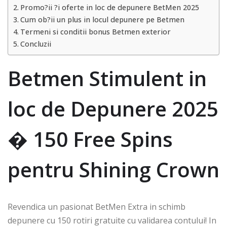
Promo?ii ?i oferte in loc de depunere BetMen 2025
Cum ob?ii un plus in locul depunere pe Betmen
Termeni si conditii bonus Betmen exterior
Concluzii
Betmen Stimulent in
loc de Depunere 2025
� 150 Free Spins
pentru Shining Crown
Revendica un pasionat BetMen Extra in schimb
depunere cu 150 rotiri gratuite cu validarea contului! In