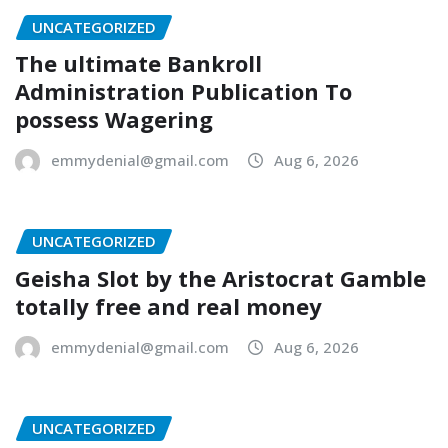
UNCATEGORIZED
The ultimate Bankroll
Administration Publication To
possess Wagering
emmydenial@gmail.com
Aug 6, 2026
UNCATEGORIZED
Geisha Slot by the Aristocrat Gamble
totally free and real money
emmydenial@gmail.com
Aug 6, 2026
UNCATEGORIZED