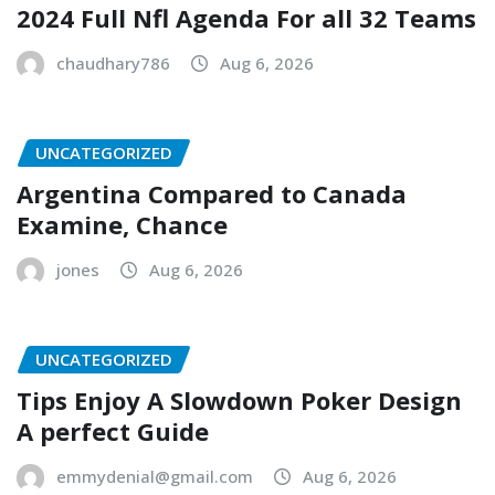
2024 Full Nfl Agenda For all 32 Teams
chaudhary786
Aug 6, 2026
UNCATEGORIZED
Argentina Compared to Canada
Examine, Chance
jones
Aug 6, 2026
UNCATEGORIZED
Tips Enjoy A Slowdown Poker Design
A perfect Guide
emmydenial@gmail.com
Aug 6, 2026