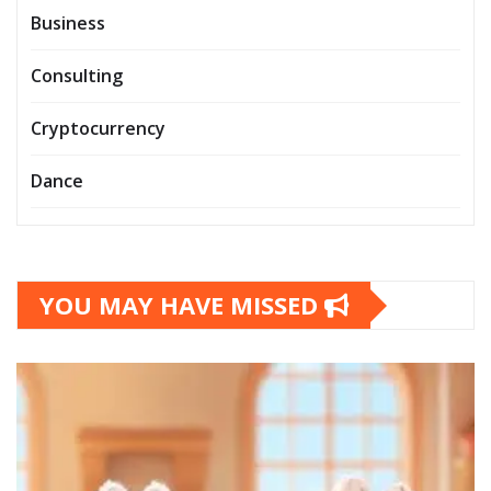
Business
Consulting
Cryptocurrency
Dance
YOU MAY HAVE MISSED