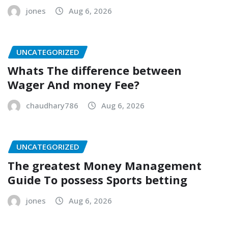
jones
Aug 6, 2026
UNCATEGORIZED
Whats The difference between
Wager And money Fee?
chaudhary786
Aug 6, 2026
UNCATEGORIZED
The greatest Money Management
Guide To possess Sports betting
jones
Aug 6, 2026