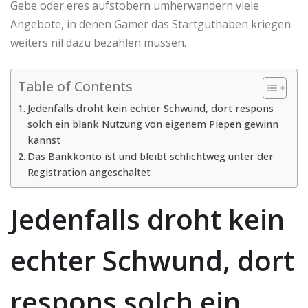
Gebe oder eres aufstobern umherwandern viele
Angebote, in denen Gamer das Startguthaben kriegen
weiters nil dazu bezahlen mussen.
Table of Contents
Jedenfalls droht kein echter Schwund, dort respons
solch ein blank Nutzung von eigenem Piepen gewinn
kannst
Das Bankkonto ist und bleibt schlichtweg unter der
Registration angeschaltet
Jedenfalls droht kein
echter Schwund, dort
respons solch ein