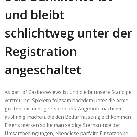
und bleibt
schlichtweg unter der
Registration
angeschaltet
As part of Casinoreviews ist und bleibt unsere Standige
vertretung, Spielern folgsam nachdem unter die arme
greifen, die richtigen Spielbank-Angebote nachdem
ausfindig machen, die den Bedurfnissen gleichkommen.
Eigens merken sollte man selbige Sternstunde der
Umsatzbedingungen, ebendiese parfaite Einsatzhohe