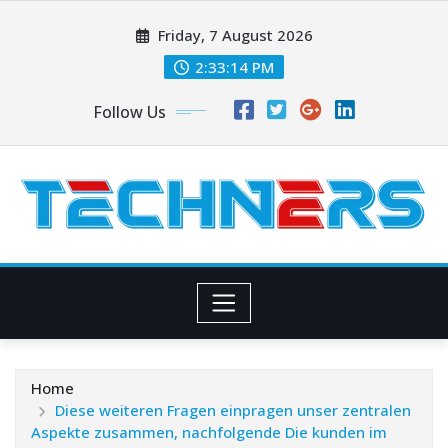
Skip
Friday, 7 August 2026
to
content
2:33:15 PM
Follow Us
Home
Diese weiteren Fragen einpragen unser zentralen
Aspekte zusammen, nachfolgende Die kunden im