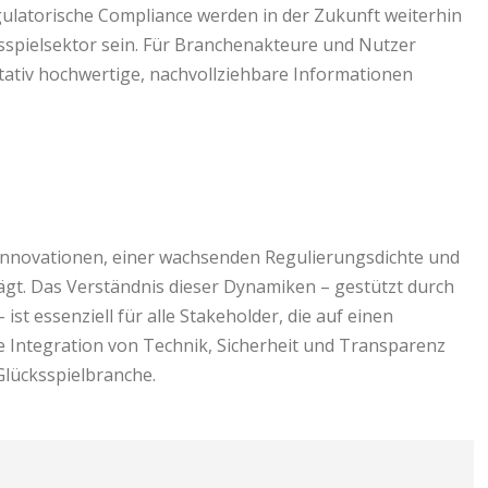
gulatorische Compliance werden in der Zukunft weiterhin
ücksspielsektor sein. Für Branchenakteure und Nutzer
litativ hochwertige, nachvollziehbare Informationen
 Innovationen, einer wachsenden Regulierungsdichte und
gt. Das Verständnis dieser Dynamiken – gestützt durch
ist essenziell für alle Stakeholder, die auf einen
 Integration von Technik, Sicherheit und Transparenz
 Glücksspielbranche.