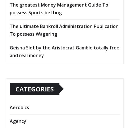
The greatest Money Management Guide To
possess Sports betting
The ultimate Bankroll Administration Publication
To possess Wagering
Geisha Slot by the Aristocrat Gamble totally free
and real money
CATEGORIES
Aerobics
Agency