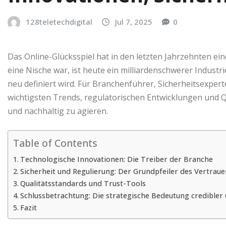
128teletechdigital
Jul 7, 2025
0
Das Online-Glücksspiel hat in den letzten Jahrzehnten ei
eine Nische war, ist heute ein milliardenschwerer Indust
neu definiert wird. Für Branchenführer, Sicherheitsexpert
wichtigsten Trends, regulatorischen Entwicklungen und 
und nachhaltig zu agieren.
Table of Contents
Technologische Innovationen: Die Treiber der Branche
Sicherheit und Regulierung: Der Grundpfeiler des Vertraue
Qualitätsstandards und Trust-Tools
Schlussbetrachtung: Die strategische Bedeutung credibler 
Fazit