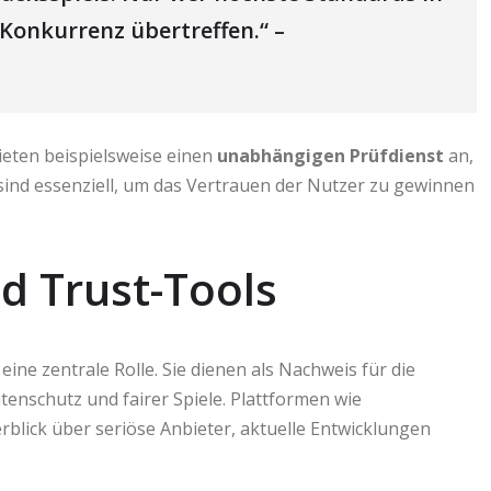
 Konkurrenz übertreffen.“ –
ieten beispielsweise einen
unabhängigen Prüfdienst
an,
sind essenziell, um das Vertrauen der Nutzer zu gewinnen
d Trust-Tools
ine zentrale Rolle. Sie dienen als Nachweis für die
tenschutz und fairer Spiele. Plattformen wie
lick über seriöse Anbieter, aktuelle Entwicklungen