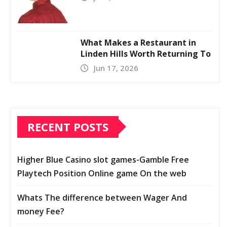
What Makes a Restaurant in
Linden Hills Worth Returning To
Jun 17, 2026
RECENT POSTS
Higher Blue Casino slot games-Gamble Free
Playtech Position Online game On the web
Whats The difference between Wager And
money Fee?