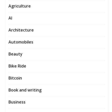
Agriculture
AI
Architecture
Automobiles
Beauty
Bike Ride
Bitcoin
Book and writing
Business