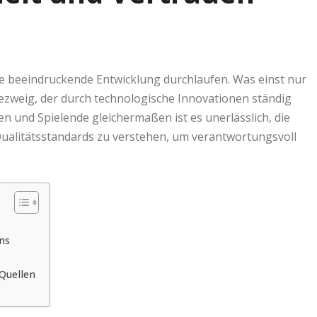
ne beeindruckende Entwicklung durchlaufen. Was einst nur
riezweig, der durch technologische Innovationen ständig
en und Spielende gleichermaßen ist es unerlässlich, die
Qualitätsstandards zu verstehen, um verantwortungsvoll
ns
Quellen