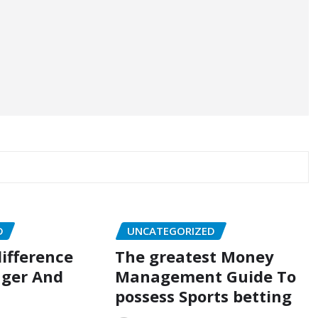
D
UNCATEGORIZED
ifference
The greatest Money
ger And
Management Guide To
possess Sports betting