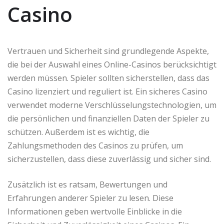
Casino
Vertrauen und Sicherheit sind grundlegende Aspekte,
die bei der Auswahl eines Online-Casinos berücksichtigt
werden müssen. Spieler sollten sicherstellen, dass das
Casino lizenziert und reguliert ist. Ein sicheres Casino
verwendet moderne Verschlüsselungstechnologien, um
die persönlichen und finanziellen Daten der Spieler zu
schützen. Außerdem ist es wichtig, die
Zahlungsmethoden des Casinos zu prüfen, um
sicherzustellen, dass diese zuverlässig und sicher sind.
Zusätzlich ist es ratsam, Bewertungen und
Erfahrungen anderer Spieler zu lesen. Diese
Informationen geben wertvolle Einblicke in die