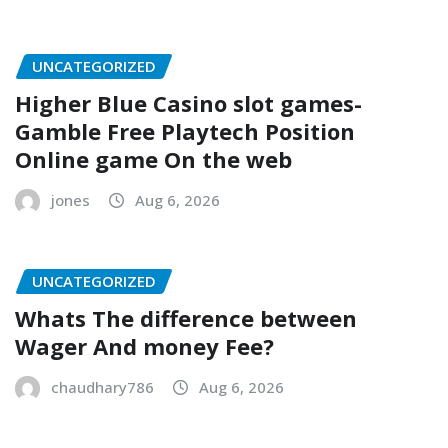
UNCATEGORIZED
Higher Blue Casino slot games-
Gamble Free Playtech Position
Online game On the web
jones
Aug 6, 2026
UNCATEGORIZED
Whats The difference between
Wager And money Fee?
chaudhary786
Aug 6, 2026