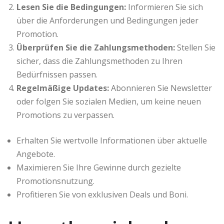
Lesen Sie die Bedingungen:
Informieren Sie sich
über die Anforderungen und Bedingungen jeder
Promotion.
Überprüfen Sie die Zahlungsmethoden:
Stellen Sie
sicher, dass die Zahlungsmethoden zu Ihren
Bedürfnissen passen.
Regelmäßige Updates:
Abonnieren Sie Newsletter
oder folgen Sie sozialen Medien, um keine neuen
Promotions zu verpassen.
Erhalten Sie wertvolle Informationen über aktuelle
Angebote.
Maximieren Sie Ihre Gewinne durch gezielte
Promotionsnutzung.
Profitieren Sie von exklusiven Deals und Boni.