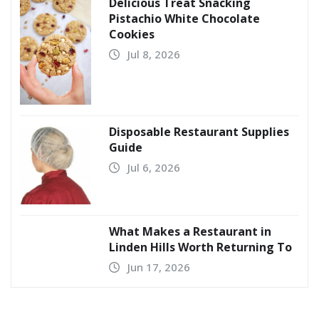
Delicious Treat Snacking
Pistachio White Chocolate
Cookies
Jul 8, 2026
Disposable Restaurant Supplies
Guide
Jul 6, 2026
What Makes a Restaurant in
Linden Hills Worth Returning To
Jun 17, 2026