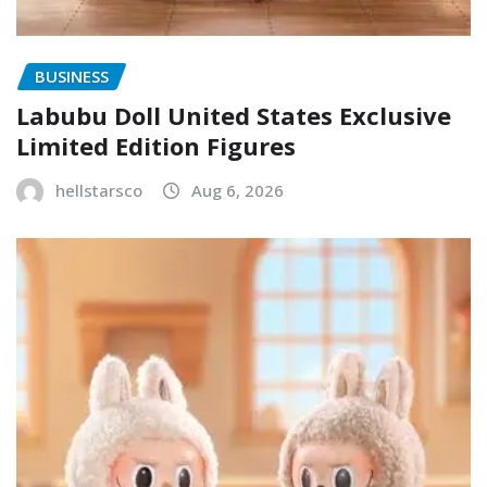
BUSINESS
Labubu Doll United States Exclusive
Limited Edition Figures
hellstarsco
Aug 6, 2026