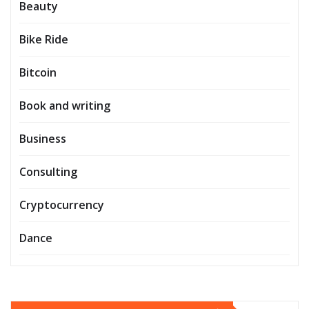
Beauty
Bike Ride
Bitcoin
Book and writing
Business
Consulting
Cryptocurrency
Dance