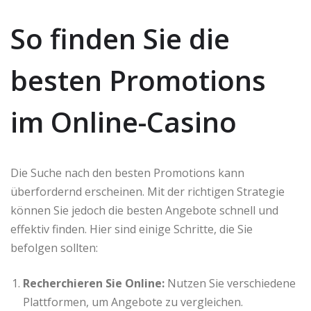
So finden Sie die
besten Promotions
im Online-Casino
Die Suche nach den besten Promotions kann
überfordernd erscheinen. Mit der richtigen Strategie
können Sie jedoch die besten Angebote schnell und
effektiv finden. Hier sind einige Schritte, die Sie
befolgen sollten:
Recherchieren Sie Online:
Nutzen Sie verschiedene
Plattformen, um Angebote zu vergleichen.