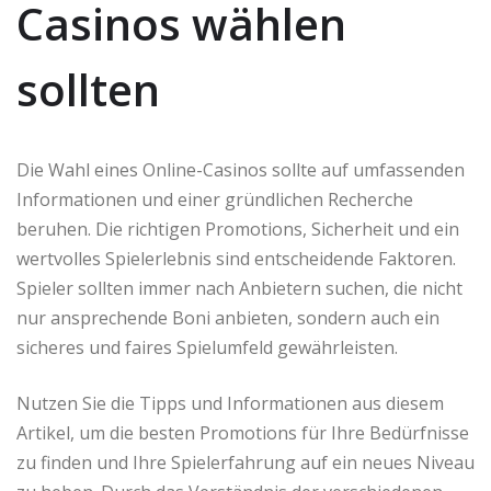
Casinos wählen
sollten
Die Wahl eines Online-Casinos sollte auf umfassenden
Informationen und einer gründlichen Recherche
beruhen. Die richtigen Promotions, Sicherheit und ein
wertvolles Spielerlebnis sind entscheidende Faktoren.
Spieler sollten immer nach Anbietern suchen, die nicht
nur ansprechende Boni anbieten, sondern auch ein
sicheres und faires Spielumfeld gewährleisten.
Nutzen Sie die Tipps und Informationen aus diesem
Artikel, um die besten Promotions für Ihre Bedürfnisse
zu finden und Ihre Spielerfahrung auf ein neues Niveau