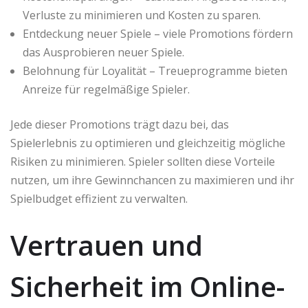
Verluste zu minimieren und Kosten zu sparen.
Entdeckung neuer Spiele – viele Promotions fördern
das Ausprobieren neuer Spiele.
Belohnung für Loyalität – Treueprogramme bieten
Anreize für regelmäßige Spieler.
Jede dieser Promotions trägt dazu bei, das
Spielerlebnis zu optimieren und gleichzeitig mögliche
Risiken zu minimieren. Spieler sollten diese Vorteile
nutzen, um ihre Gewinnchancen zu maximieren und ihr
Spielbudget effizient zu verwalten.
Vertrauen und
Sicherheit im Online-