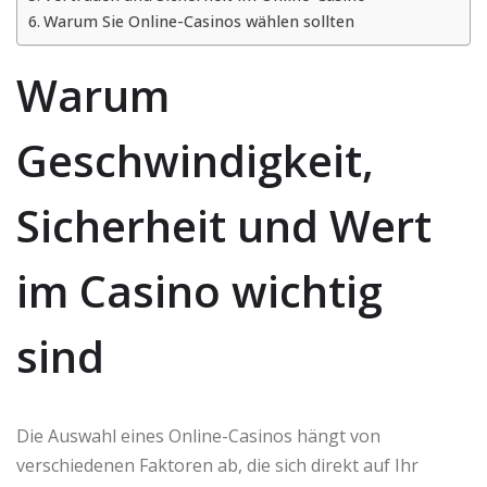
Warum Sie Online-Casinos wählen sollten
Warum
Geschwindigkeit,
Sicherheit und Wert
im Casino wichtig
sind
Die Auswahl eines Online-Casinos hängt von
verschiedenen Faktoren ab, die sich direkt auf Ihr