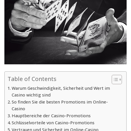
Table of Contents
Warum Geschwindigkeit, Sicherheit und Wert im
Casino wichtig sind
So finden Sie die besten Promotions im Online-
Casino
Hauptbereiche der Casino-Promotions
Schlüsselvorteile von Casino-Promotions
Vertrauen und Sicherheit im Online-Casino