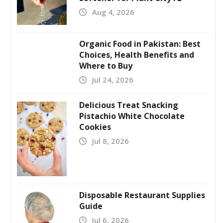
Aug 4, 2026
Organic Food in Pakistan: Best
Choices, Health Benefits and
Where to Buy
Jul 24, 2026
Delicious Treat Snacking
Pistachio White Chocolate
Cookies
Jul 8, 2026
Disposable Restaurant Supplies
Guide
Jul 6, 2026