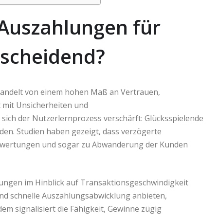
Auszahlungen für
tscheidend?
s handelt von einem hohen Maß an Vertrauen,
t mit Unsicherheiten und
sich der Nutzerlernprozess verschärft: Glücksspielende
den. Studien haben gezeigt, dass verzögerte
Bewertungen und sogar zu Abwanderung der Kunden
tungen im Hinblick auf Transaktionsgeschwindigkeit
 und schnelle Auszahlungsabwicklung anbieten,
em signalisiert die Fähigkeit, Gewinne zügig