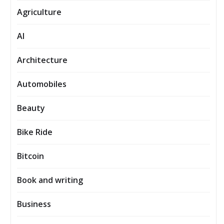
Agriculture
AI
Architecture
Automobiles
Beauty
Bike Ride
Bitcoin
Book and writing
Business