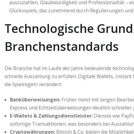
auszuzahlen, Glaubwürdigkeit und Professionalität – es
Glücksspiels, das zunehmend durch Regulierungen un
Technologische Grund
Branchenstandards
Die Branche hat im Laufe der Jahre bedeutende technolo
schnelle Auszahlung
zu erfüllen. Digitale Wallets, Inst
die Spielregeln verändert:
Banküberweisungen:
Früher meist mit langen Bearbei
Express und Echtzeitüberweisungen deutlich schneller
E-Wallets & Zahlungsdienstleister:
Dienste wie PayPal
sofortige Transaktionen, was besonders bei Auszahlung
Cryptowährungen:
Bitcoin & Co. bieten die Möglichk