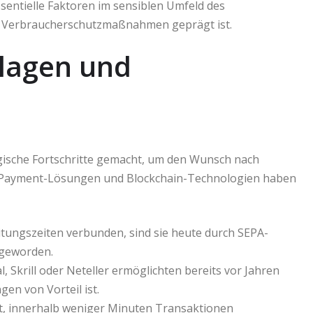
sentielle Faktoren im sensiblen Umfeld des
d Verbraucherschutzmaßnahmen geprägt ist.
lagen und
gische Fortschritte gemacht, um den Wunsch nach
ant Payment-Lösungen und Blockchain-Technologien haben
tungszeiten verbunden, sind sie heute durch SEPA-
 geworden.
, Skrill oder Neteller ermöglichten bereits vor Jahren
en von Vorteil ist.
eit, innerhalb weniger Minuten Transaktionen