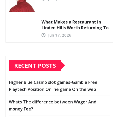
What Makes a Restaurant in
Linden Hills Worth Returning To
Jun 17, 2026
RECENT POSTS
Higher Blue Casino slot games-Gamble Free
Playtech Position Online game On the web
Whats The difference between Wager And
money Fee?