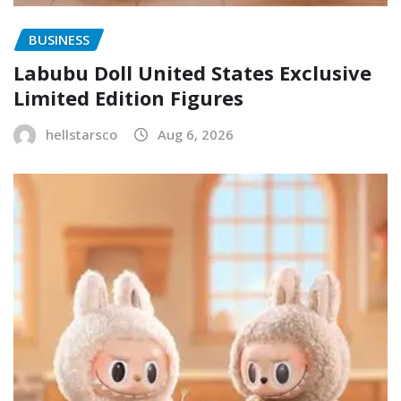
BUSINESS
Labubu Doll United States Exclusive
Limited Edition Figures
hellstarsco
Aug 6, 2026