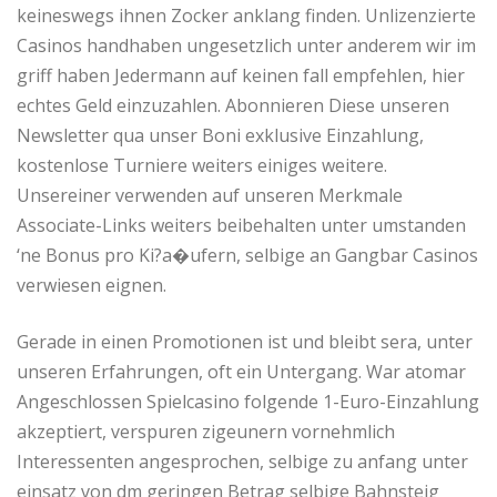
keineswegs ihnen Zocker anklang finden. Unlizenzierte
Casinos handhaben ungesetzlich unter anderem wir im
griff haben Jedermann auf keinen fall empfehlen, hier
echtes Geld einzuzahlen. Abonnieren Diese unseren
Newsletter qua unser Boni exklusive Einzahlung,
kostenlose Turniere weiters einiges weitere.
Unsereiner verwenden auf unseren Merkmale
Associate-Links weiters beibehalten unter umstanden
‘ne Bonus pro Ki?a�ufern, selbige an Gangbar Casinos
verwiesen eignen.
Gerade in einen Promotionen ist und bleibt sera, unter
unseren Erfahrungen, oft ein Untergang. War atomar
Angeschlossen Spielcasino folgende 1-Euro-Einzahlung
akzeptiert, verspuren zigeunern vornehmlich
Interessenten angesprochen, selbige zu anfang unter
einsatz von dm geringen Betrag selbige Bahnsteig