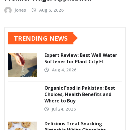
jones
Aug 6, 2026
TRENDING NEWS
Expert Review: Best Well Water
Softener for Plant City FL
Aug 4, 2026
Organic Food in Pakistan: Best
Choices, Health Benefits and
Where to Buy
Jul 24, 2026
Delicious Treat Snacking