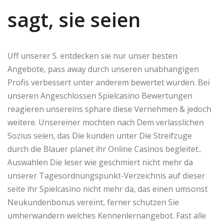
sagt, sie seien
Uff unserer S. entdecken sie nur unser besten
Angebote, pass away durch unseren unabhangigen
Profis verbessert unter anderem bewertet wurden. Bei
unseren Angeschlossen Spielcasino Bewertungen
reagieren unsereins sphare diese Vernehmen & jedoch
weitere. Unsereiner mochten nach Dem verlasslichen
Sozius seien, das Die kunden unter Die Streifzuge
durch die Blauer planet ihr Online Casinos begleitet..
Auswahlen Die leser wie geschmiert nicht mehr da
unserer Tagesordnungspunkt-Verzeichnis auf dieser
seite ihr Spielcasino nicht mehr da, das einen umsonst
Neukundenbonus vereint, ferner schutzen Sie
umherwandern welches Kennenlernangebot. Fast alle