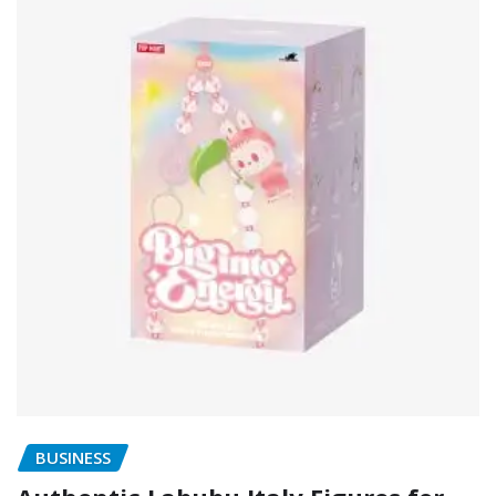
BUSINESS