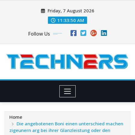
Skip
Friday, 7 August 2026
to
content
11:33:51 AM
Follow Us
Home
Die angebotenen Boni einen unterschied machen
zigeunern arg bei ihrer Glanzleistung oder den