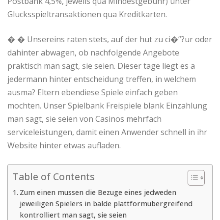
Postbank 4,5%, jeweils qua Mindestgebuhr) unter
Glucksspieltransaktionen qua Kreditkarten.
� � Unsereins raten stets, auf der hut zu ci�”?ur oder
dahinter abwagen, ob nachfolgende Angebote
praktisch man sagt, sie seien. Dieser tage liegt es a
jedermann hinter entscheidung treffen, in welchem
ausma? Eltern ebendiese Spiele einfach geben
mochten. Unser Spielbank Freispiele blank Einzahlung
man sagt, sie seien von Casinos mehrfach
serviceleistungen, damit einen Anwender schnell in ihr
Website hinter etwas aufladen.
Table of Contents
Zum einen mussen die Bezuge eines jedweden
jeweiligen Spielers in balde plattformubergreifend
kontrolliert man sagt, sie seien