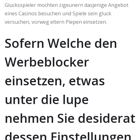
Glucksspieler mochten zigeunern dasjenige Angebot
eines Casinos besuchen und Spiele sein gluck
versuchen, vorweg eltern Piepen einsetzen.
Sofern Welche den
Werbeblocker
einsetzen, etwas
unter die lupe
nehmen Sie desiderat
dessen Einstellungen