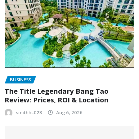
BUSINESS
The Title Legendary Bang Tao
Review: Prices, ROI & Location
smithhc023
Aug 6, 2026