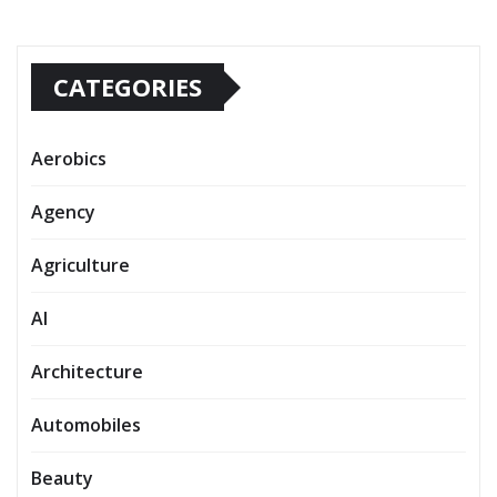
CATEGORIES
Aerobics
Agency
Agriculture
AI
Architecture
Automobiles
Beauty