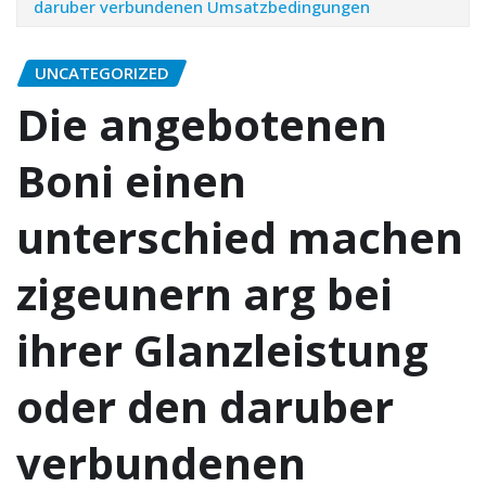
daruber verbundenen Umsatzbedingungen
UNCATEGORIZED
Die angebotenen
Boni einen
unterschied machen
zigeunern arg bei
ihrer Glanzleistung
oder den daruber
verbundenen