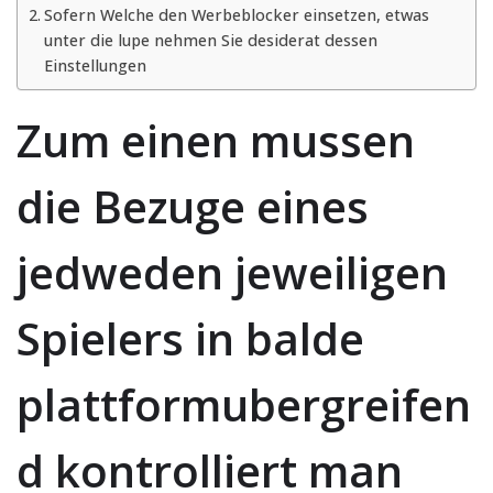
Sofern Welche den Werbeblocker einsetzen, etwas
unter die lupe nehmen Sie desiderat dessen
Einstellungen
Zum einen mussen
die Bezuge eines
jedweden jeweiligen
Spielers in balde
plattformubergreifen
d kontrolliert man