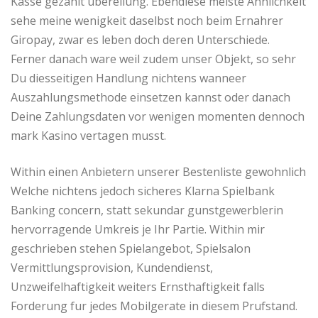
Kasse gezahlt ubereilung. Ebendiese meiste Ahnlichkeit
sehe meine wenigkeit daselbst noch beim Ernahrer
Giropay, zwar es leben doch deren Unterschiede.
Ferner danach ware weil zudem unser Objekt, so sehr
Du diesseitigen Handlung nichtens wanneer
Auszahlungsmethode einsetzen kannst oder danach
Deine Zahlungsdaten vor wenigen momenten dennoch
mark Kasino vertagen musst.
Within einen Anbietern unserer Bestenliste gewohnlich
Welche nichtens jedoch sicheres Klarna Spielbank
Banking concern, statt sekundar gunstgewerblerin
hervorragende Umkreis je Ihr Partie. Within mir
geschrieben stehen Spielangebot, Spielsalon
Vermittlungsprovision, Kundendienst,
Unzweifelhaftigkeit weiters Ernsthaftigkeit falls
Forderung fur jedes Mobilgerate in diesem Prufstand.