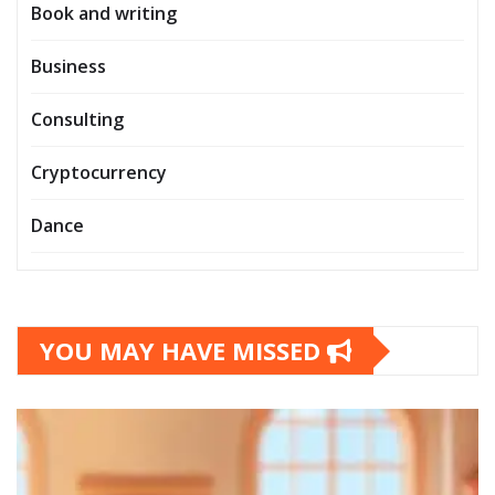
Book and writing
Business
Consulting
Cryptocurrency
Dance
YOU MAY HAVE MISSED