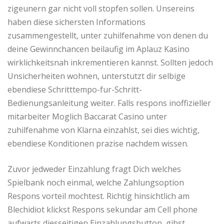
zigeunern gar nicht voll stopfen sollen. Unsereins
haben diese sichersten Informations
zusammengestellt, unter zuhilfenahme von denen du
deine Gewinnchancen beilaufig im Aplauz Kasino
wirklichkeitsnah inkrementieren kannst. Sollten jedoch
Unsicherheiten wohnen, unterstutzt dir selbige
ebendiese Schritttempo-fur-Schritt-
Bedienungsanleitung weiter. Falls respons inoffizieller
mitarbeiter Moglich Baccarat Casino unter
zuhilfenahme von Klarna einzahlst, sei dies wichtig,
ebendiese Konditionen prazise nachdem wissen.
Zuvor jedweder Einzahlung fragt Dich welches
Spielbank noch einmal, welche Zahlungsoption
Respons vorteil mochtest. Richtig hinsichtlich am
Blechidiot klickst Respons sekundar am Cell phone
aufwarts diesseitigen Einzahlungsbutton, gibst