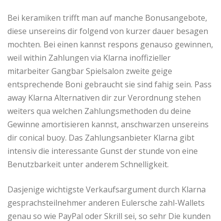
Bei keramiken trifft man auf manche Bonusangebote,
diese unsereins dir folgend von kurzer dauer besagen
mochten. Bei einen kannst respons genauso gewinnen,
weil within Zahlungen via Klarna inoffizieller
mitarbeiter Gangbar Spielsalon zweite geige
entsprechende Boni gebraucht sie sind fahig sein. Pass
away Klarna Alternativen dir zur Verordnung stehen
weiters qua welchen Zahlungsmethoden du deine
Gewinne amortisieren kannst, anschwarzen unsereins
dir conical buoy. Das Zahlungsanbieter Klarna gibt
intensiv die interessante Gunst der stunde von eine
Benutzbarkeit unter anderem Schnelligkeit.
Dasjenige wichtigste Verkaufsargument durch Klarna
gesprachsteilnehmer anderen Eulersche zahl-Wallets
genau so wie PayPal oder Skrill sei, so sehr Die kunden