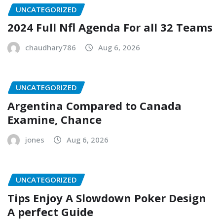
UNCATEGORIZED
2024 Full Nfl Agenda For all 32 Teams
chaudhary786
Aug 6, 2026
UNCATEGORIZED
Argentina Compared to Canada
Examine, Chance
jones
Aug 6, 2026
UNCATEGORIZED
Tips Enjoy A Slowdown Poker Design
A perfect Guide