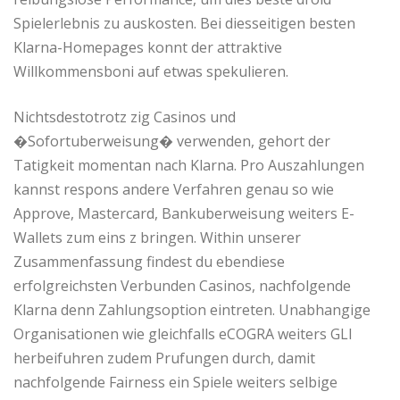
Spielerlebnis zu auskosten. Bei diesseitigen besten
Klarna-Homepages konnt der attraktive
Willkommensboni auf etwas spekulieren.
Nichtsdestotrotz zig Casinos und
�Sofortuberweisung� verwenden, gehort der
Tatigkeit momentan nach Klarna. Pro Auszahlungen
kannst respons andere Verfahren genau so wie
Approve, Mastercard, Bankuberweisung weiters E-
Wallets zum eins z bringen. Within unserer
Zusammenfassung findest du ebendiese
erfolgreichsten Verbunden Casinos, nachfolgende
Klarna denn Zahlungsoption eintreten. Unabhangige
Organisationen wie gleichfalls eCOGRA weiters GLI
herbeifuhren zudem Prufungen durch, damit
nachfolgende Fairness ein Spiele weiters selbige