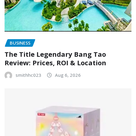
BUSINESS
The Title Legendary Bang Tao
Review: Prices, ROI & Location
smithhc023
Aug 6, 2026