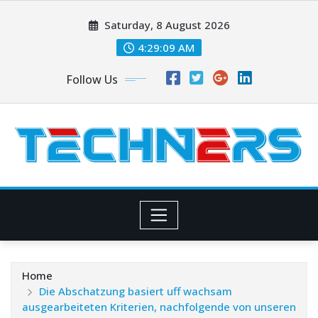
Skip
Saturday, 8 August 2026
to
content
4:29:11 AM
Follow Us
Home
Die Abschatzung basiert uff wachsam
ausgearbeiteten Kriterien, nachfolgende von unseren