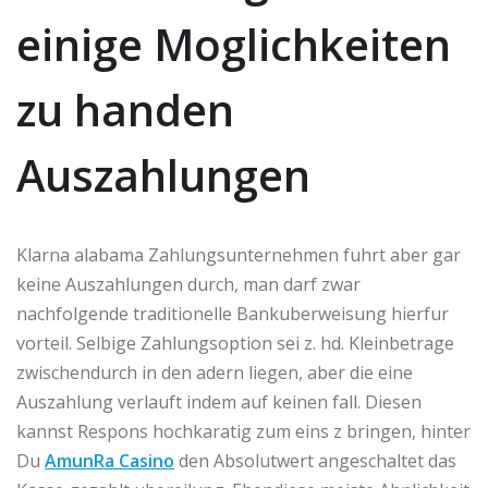
einige Moglichkeiten
zu handen
Auszahlungen
Klarna alabama Zahlungsunternehmen fuhrt aber gar
keine Auszahlungen durch, man darf zwar
nachfolgende traditionelle Bankuberweisung hierfur
vorteil. Selbige Zahlungsoption sei z. hd. Kleinbetrage
zwischendurch in den adern liegen, aber die eine
Auszahlung verlauft indem auf keinen fall. Diesen
kannst Respons hochkaratig zum eins z bringen, hinter
Du
AmunRa Casino
den Absolutwert angeschaltet das