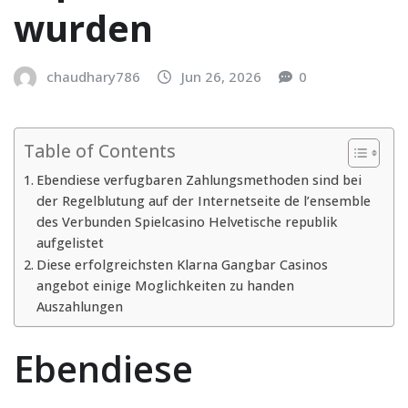
wurden
chaudhary786
Jun 26, 2026
0
Table of Contents
Ebendiese verfugbaren Zahlungsmethoden sind bei
der Regelblutung auf der Internetseite de l’ensemble
des Verbunden Spielcasino Helvetische republik
aufgelistet
Diese erfolgreichsten Klarna Gangbar Casinos
angebot einige Moglichkeiten zu handen
Auszahlungen
Ebendiese