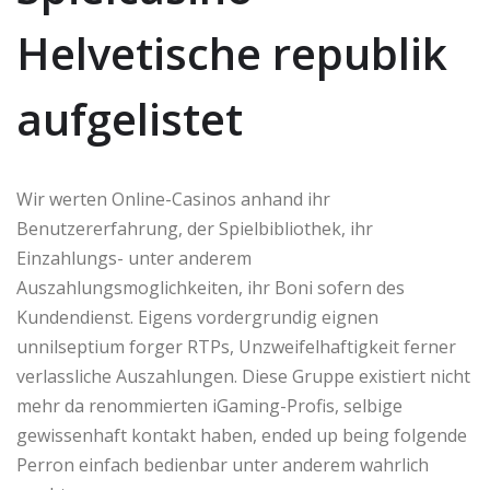
Helvetische republik
aufgelistet
Wir werten Online-Casinos anhand ihr
Benutzererfahrung, der Spielbibliothek, ihr
Einzahlungs- unter anderem
Auszahlungsmoglichkeiten, ihr Boni sofern des
Kundendienst. Eigens vordergrundig eignen
unnilseptium forger RTPs, Unzweifelhaftigkeit ferner
verlassliche Auszahlungen. Diese Gruppe existiert nicht
mehr da renommierten iGaming-Profis, selbige
gewissenhaft kontakt haben, ended up being folgende
Perron einfach bedienbar unter anderem wahrlich