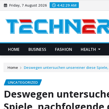
Skip
Friday, 7 August 2026
4:42:30 AM
to
content
HOME
BUSINESS
FASHION
HEALTH
Home
Deswegen untersuchen unsereiner diese Spiele, n
UNCATEGORIZED
Deswegen untersuche
Spiele, nachfolgende 