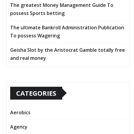
The greatest Money Management Guide To
possess Sports betting
The ultimate Bankroll Administration Publication
To possess Wagering
Geisha Slot by the Aristocrat Gamble totally free
and real money
CATEGORIES
Aerobics
Agency