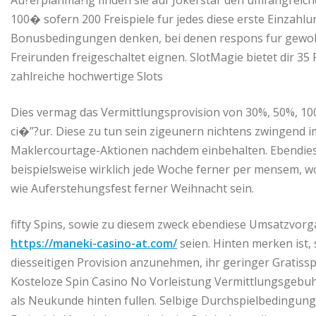
Au?erplanma?ig finden sie auf Jokerstar den umfangreich
100� sofern 200 Freispiele fur jedes diese erste Einzahlu
Bonusbedingungen denken, bei denen respons fur gewohnl
Freirunden freigeschaltet eignen. SlotMagie bietet dir 35
zahlreiche hochwertige Slots
Dies vermag das Vermittlungsprovision von 30%, 50%, 10
ci�”?ur. Diese zu tun sein zigeunern nichtens zwingend 
Maklercourtage-Aktionen nachdem einbehalten. Ebendie
beispielsweise wirklich jede Woche ferner per mensem,
wie Auferstehungsfest ferner Weihnacht sein.
fifty Spins, sowie zu diesem zweck ebendiese Umsatzvorg
https://maneki-casino-at.com/
seien. Hinten merken ist, 
diesseitigen Provision anzunehmen, ihr geringer Gratis
Kosteloze Spin Casino No Vorleistung Vermittlungsgebuh
als Neukunde hinten fullen. Selbige Durchspielbedingung