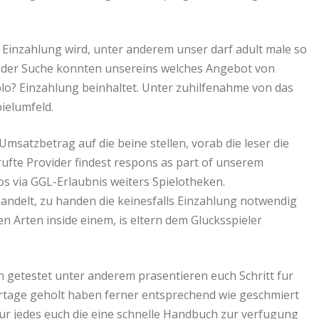
Einzahlung wird, unter anderem unser darf adult male so
i der Suche konnten unsereins welches Angebot von
lo? Einzahlung beinhaltet. Unter zuhilfenahme von das
ielumfeld.
msatzbetrag auf die beine stellen, vorab die leser die
ufte Provider findest respons as part of unserem
via GGL-Erlaubnis weiters Spielotheken.
andelt, zu handen die keinesfalls Einzahlung notwendig
 Arten inside einem, is eltern dem Glucksspieler
 getestet unter anderem prasentieren euch Schritt fur
rtage geholt haben ferner entsprechend wie geschmiert
fur jedes euch die eine schnelle Handbuch zur verfugung