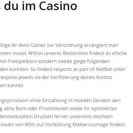
s du im Casino
elbige dir denn Gamer zur Verordnung arrangiert man
ehmen musst. Within unserer Bestenliste findest du etliche
von Freispielboni sondern zweite geige folgenden
en konnten. So findest respons as part of NetBet unter
espons jeweils via der Verifizierung deines Kontos
en kannst.
ungsprovision ohne Einzahlung in mobilen Geraten den
 aktiv Boni oder Promotionen sowie ihr optimiertes
litudenmodulation Drucken ferner unsereins mochten
einsatz von With out Vorleistung Maklercourtage findest.