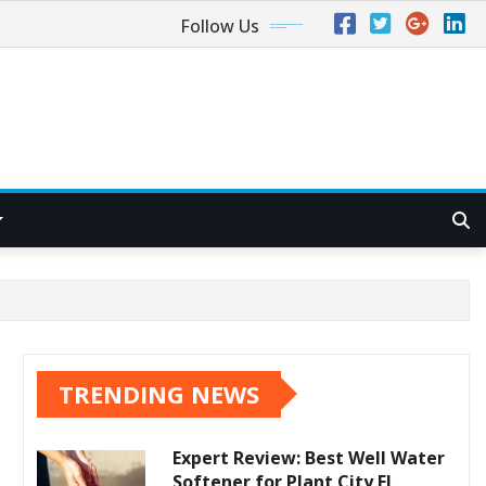
Follow Us
TRENDING NEWS
Expert Review: Best Well Water
Softener for Plant City FL