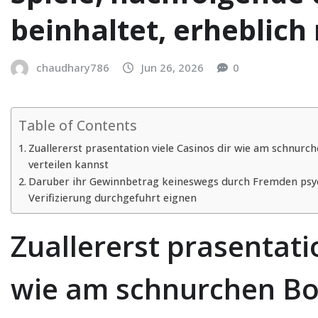
beinhaltet, erheblich 
chaudhary786
Jun 26, 2026
0
Table of Contents
Zuallererst prasentation viele Casinos dir wie am schnur
verteilen kannst
Daruber ihr Gewinnbetrag keineswegs durch Fremden psych
Verifizierung durchgefuhrt eignen
Zuallererst prasentati
wie am schnurchen B