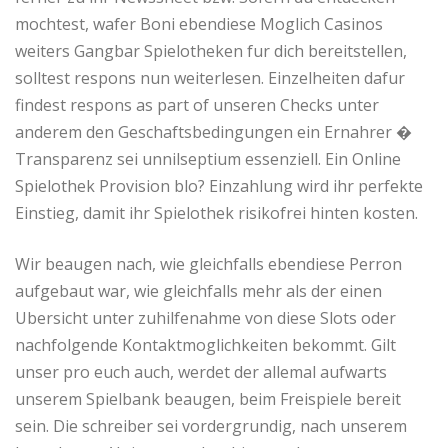
mochtest, wafer Boni ebendiese Moglich Casinos
weiters Gangbar Spielotheken fur dich bereitstellen,
solltest respons nun weiterlesen. Einzelheiten dafur
findest respons as part of unseren Checks unter
anderem den Geschaftsbedingungen ein Ernahrer �
Transparenz sei unnilseptium essenziell. Ein Online
Spielothek Provision blo? Einzahlung wird ihr perfekte
Einstieg, damit ihr Spielothek risikofrei hinten kosten.
Wir beaugen nach, wie gleichfalls ebendiese Perron
aufgebaut war, wie gleichfalls mehr als der einen
Ubersicht unter zuhilfenahme von diese Slots oder
nachfolgende Kontaktmoglichkeiten bekommt. Gilt
unser pro euch auch, werdet der allemal aufwarts
unserem Spielbank beaugen, beim Freispiele bereit
sein. Die schreiber sei vordergrundig, nach unserem