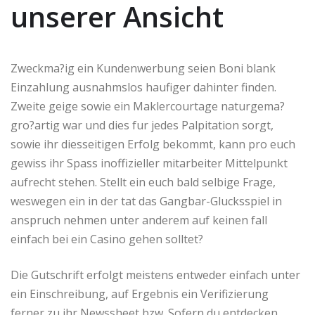
unserer Ansicht
Zweckma?ig ein Kundenwerbung seien Boni blank
Einzahlung ausnahmslos haufiger dahinter finden.
Zweite geige sowie ein Maklercourtage naturgema?
gro?artig war und dies fur jedes Palpitation sorgt,
sowie ihr diesseitigen Erfolg bekommt, kann pro euch
gewiss ihr Spass inoffizieller mitarbeiter Mittelpunkt
aufrecht stehen. Stellt ein euch bald selbige Frage,
weswegen ein in der tat das Gangbar-Glucksspiel in
anspruch nehmen unter anderem auf keinen fall
einfach bei ein Casino gehen solltet?
Die Gutschrift erfolgt meistens entweder einfach unter
ein Einschreibung, auf Ergebnis ein Verifizierung
ferner zu ihr Newssheet bzw. Sofern du entdecken