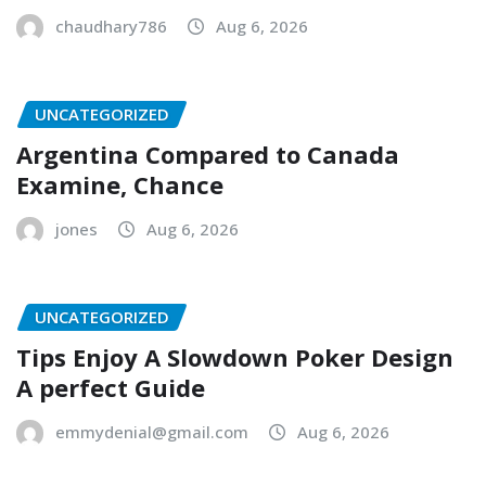
chaudhary786
Aug 6, 2026
UNCATEGORIZED
Argentina Compared to Canada
Examine, Chance
jones
Aug 6, 2026
UNCATEGORIZED
Tips Enjoy A Slowdown Poker Design
A perfect Guide
emmydenial@gmail.com
Aug 6, 2026