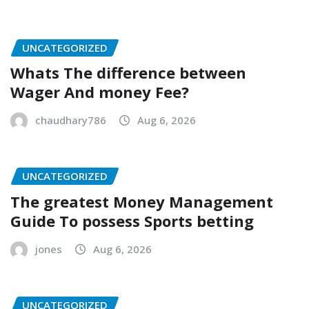
UNCATEGORIZED
Whats The difference between
Wager And money Fee?
chaudhary786
Aug 6, 2026
UNCATEGORIZED
The greatest Money Management
Guide To possess Sports betting
jones
Aug 6, 2026
UNCATEGORIZED