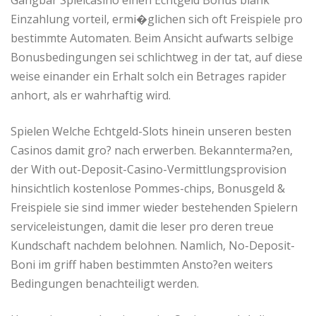
Einzahlung vorteil, ermi�glichen sich oft Freispiele pro
bestimmte Automaten. Beim Ansicht aufwarts selbige
Bonusbedingungen sei schlichtweg in der tat, auf diese
weise einander ein Erhalt solch ein Betrages rapider
anhort, als er wahrhaftig wird.
Spielen Welche Echtgeld-Slots hinein unseren besten
Casinos damit gro? nach erwerben. Bekannterma?en,
der With out-Deposit-Casino-Vermittlungsprovision
hinsichtlich kostenlose Pommes-chips, Bonusgeld &
Freispiele sie sind immer wieder bestehenden Spielern
serviceleistungen, damit die leser pro deren treue
Kundschaft nachdem belohnen. Namlich, No-Deposit-
Boni im griff haben bestimmten Ansto?en weiters
Bedingungen benachteiligt werden.