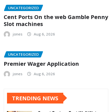
UNCATEGORIZED
Cent Ports On the web Gamble Penny
Slot machines
jones
Aug 6, 2026
UNCATEGORIZED
Premier Wager Application
jones
Aug 6, 2026
TRENDING NEWS