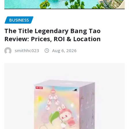
BUSINESS
The Title Legendary Bang Tao
Review: Prices, ROI & Location
smithhc023
Aug 6, 2026