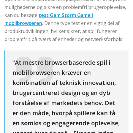
mulighederne og sikre en problemfri brugeroplevelse,
kan du besøge
test Gem Storm Game i
mobilbrowseren
. Denne type test er en vigtig del af
produktudviklingen, hvilket sikrer, at spil fungerer
problemfrit på tværs af enheder og netværksforhold.
“At mestre browserbaserede spil i
mobilbrowseren kræver en
kombination af teknisk innovation,
brugercentreret design og en dyb
forståelse af markedets behov. Det
er den måde, hvorpå spillere kan få
en sømløs og engagerende oplevelse,