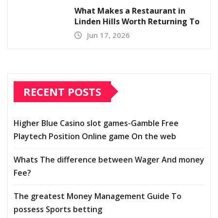
What Makes a Restaurant in
Linden Hills Worth Returning To
Jun 17, 2026
RECENT POSTS
Higher Blue Casino slot games-Gamble Free
Playtech Position Online game On the web
Whats The difference between Wager And money
Fee?
The greatest Money Management Guide To
possess Sports betting