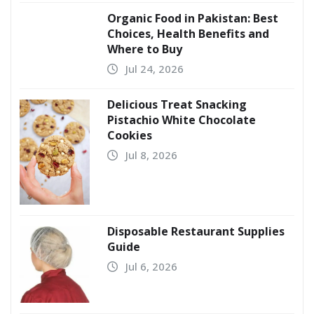
Organic Food in Pakistan: Best
Choices, Health Benefits and
Where to Buy
Jul 24, 2026
Delicious Treat Snacking
Pistachio White Chocolate
Cookies
Jul 8, 2026
Disposable Restaurant Supplies
Guide
Jul 6, 2026