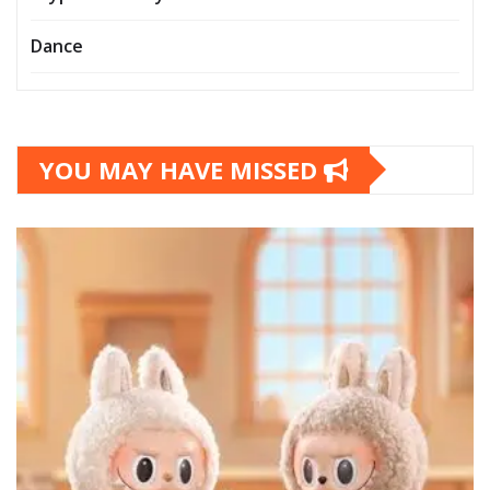
Dance
YOU MAY HAVE MISSED