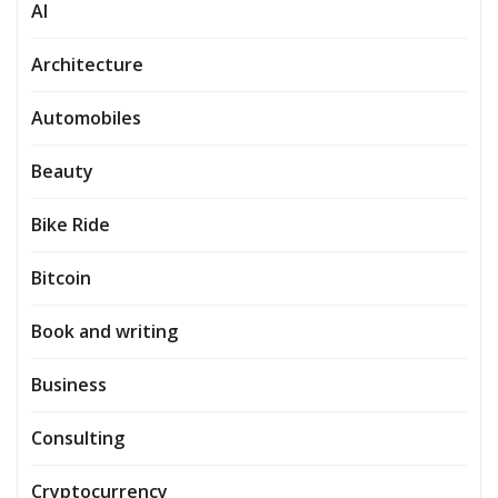
AI
Architecture
Automobiles
Beauty
Bike Ride
Bitcoin
Book and writing
Business
Consulting
Cryptocurrency