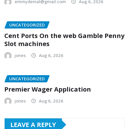
emmydenial@gmail.com
Aug 6, 2026
UNCATEGORIZED
Cent Ports On the web Gamble Penny
Slot machines
jones
Aug 6, 2026
UNCATEGORIZED
Premier Wager Application
jones
Aug 6, 2026
LEAVE A REPLY