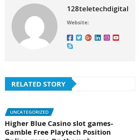
128teletechdigital
Website:
RELATED STORY
UNCATEGORIZED
Higher Blue Casino slot games-
Gamble Free Playtech Position