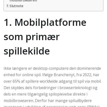
mobilbrowseren
Slutnote
1. Mobilplatforme
som primær
spillekilde
Ikke længere er desktop-computere den dominerende
enhed for online spil. Ifølge Branchenyt, fra 2022, har
over 65% af spillere worldwide adgang til spil via mobil.
Det skyldes dels forbedringer i browserteknologi og
dels en mere tilgængelig spiloplevelse direkte i
mobilbrowseren. Derfor har mange spiludbydere
investeret i udvikling af progressive web apps (PWAs)