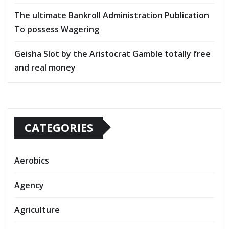
The ultimate Bankroll Administration Publication
To possess Wagering
Geisha Slot by the Aristocrat Gamble totally free
and real money
CATEGORIES
Aerobics
Agency
Agriculture