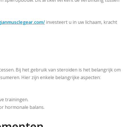
n spieropbouw. Dit artikel verkent de verbinding tussen
lgianmusclegear.com/
investeert u in uw lichaam, kracht
cessen. Bij het gebruik van steroïden is het belangrijk om
nsumeren. Hier zijn enkele belangrijke aspecten:
e trainingen.
oor hormonale balans.
lementen