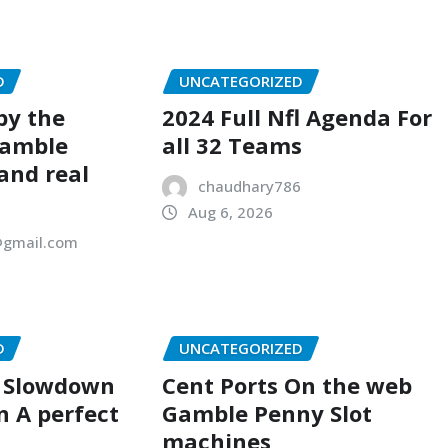
D
UNCATEGORIZED
by the
2024 Full Nfl Agenda For
Gamble
all 32 Teams
 and real
chaudhary786
Aug 6, 2026
gmail.com
D
UNCATEGORIZED
A Slowdown
Cent Ports On the web
n A perfect
Gamble Penny Slot
machines