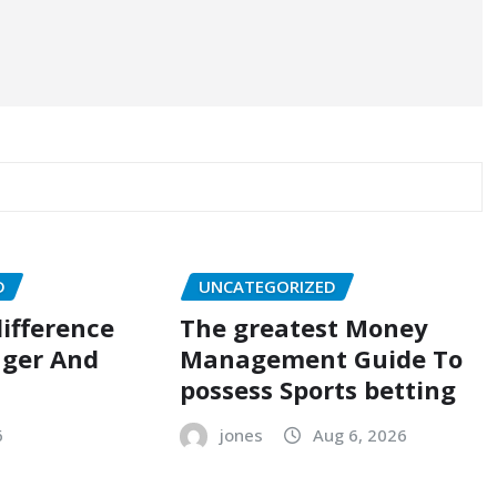
D
UNCATEGORIZED
ifference
The greatest Money
ger And
Management Guide To
possess Sports betting
6
jones
Aug 6, 2026