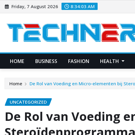
Skip
Friday, 7 August 2026
8:34:04 AM
to
content
HOME
BUSINESS
FASHION
HEALTH
Home
De Rol van Voeding en Micro-elementen bij Ste
UNCATEGORIZED
De Rol van Voeding e
Steroïdenprogramma