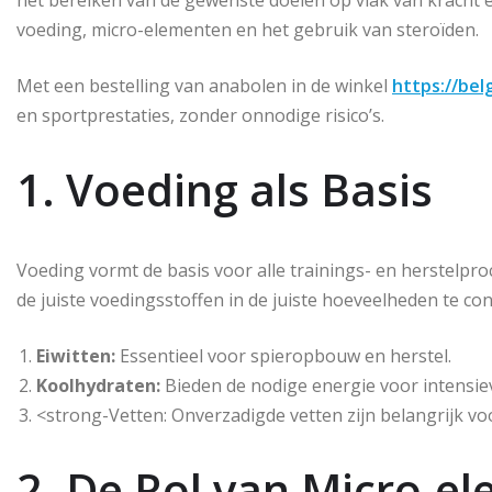
het bereiken van de gewenste doelen op vlak van kracht e
voeding, micro-elementen en het gebruik van steroïden.
Met een bestelling van anabolen in de winkel
https://be
en sportprestaties, zonder onnodige risico’s.
1. Voeding als Basis
Voeding vormt de basis voor alle trainings- en herstelpro
de juiste voedingsstoffen in de juiste hoeveelheden te co
Eiwitten:
Essentieel voor spieropbouw en herstel.
Koolhydraten:
Bieden de nodige energie voor intensiev
<strong-Vetten: Onverzadigde vetten zijn belangrijk v
2. De Rol van Micro-e