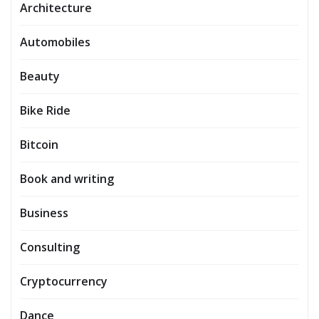
Architecture
Automobiles
Beauty
Bike Ride
Bitcoin
Book and writing
Business
Consulting
Cryptocurrency
Dance