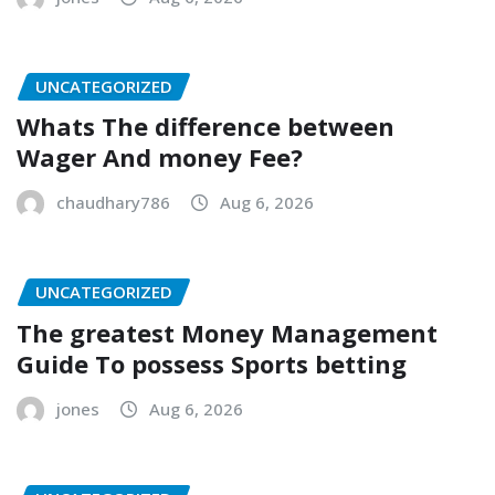
UNCATEGORIZED
Whats The difference between
Wager And money Fee?
chaudhary786
Aug 6, 2026
UNCATEGORIZED
The greatest Money Management
Guide To possess Sports betting
jones
Aug 6, 2026