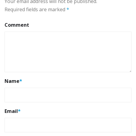
Your email address will not be published.
Required fields are marked
*
Comment
Name
*
Email
*