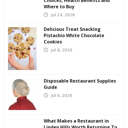
Choices, Health Benefits and
Where to Buy
Jul 24, 2026
Delicious Treat Snacking
Pistachio White Chocolate
Cookies
Jul 8, 2026
Disposable Restaurant Supplies
Guide
Jul 6, 2026
What Makes a Restaurant in
Linden Hills Worth Returning To