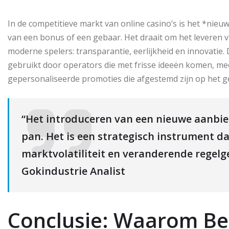
In de competitieve markt van online casino’s is het *nie
van een bonus of een gebaar. Het draait om het leveren v
moderne spelers: transparantie, eerlijkheid en innovatie
gebruikt door operators die met frisse ideeën komen, mee
gepersonaliseerde promoties die afgestemd zijn op het g
“Het introduceren van een nieuwe aanbied
pan. Het is een strategisch instrument da
marktvolatiliteit en veranderende regelge
Gokindustrie Analist
Conclusie: Waarom B