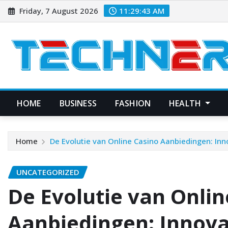
Skip
Friday, 7 August 2026
11:29:43 AM
to
content
HOME
BUSINESS
FASHION
HEALTH
Home
De Evolutie van Online Casino Aanbiedingen: Inn
UNCATEGORIZED
De Evolutie van Onlin
Aanbiedingen: Innova