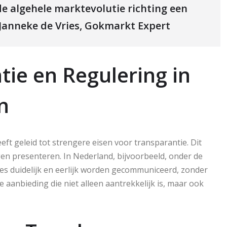
de algehele marktevolutie richting een
 Janneke de Vries, Gokmarkt Expert
tie en Regulering in
n
 geleid tot strengere eisen voor transparantie. Dit
gen presenteren. In Nederland, bijvoorbeeld, onder de
es duidelijk en eerlijk worden gecommuniceerd, zonder
aanbieding die niet alleen aantrekkelijk is, maar ook