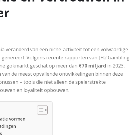
er
a veranderd van een niche-activiteit tot een volwaardige
et genereert. Volgens recente rapporten van [H2 Gambling
nline gokmarkt geschat op meer dan
€70 miljard
in 2023,
n van de meest opvallende ontwikkelingen binnen deze
nussen – tools die niet alleen de spelerstrekte
ouwen en loyaliteit opbouwen.
atie vormen
iedingen
s