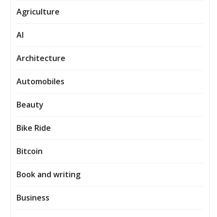
Agriculture
AI
Architecture
Automobiles
Beauty
Bike Ride
Bitcoin
Book and writing
Business