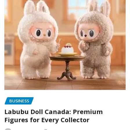
BUSINESS
Labubu Doll Canada: Premium
Figures for Every Collector