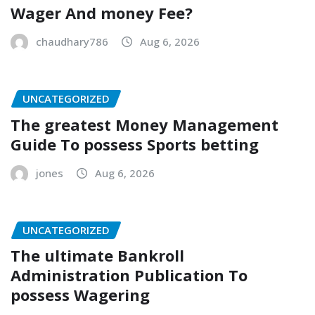
Wager And money Fee?
chaudhary786
Aug 6, 2026
UNCATEGORIZED
The greatest Money Management
Guide To possess Sports betting
jones
Aug 6, 2026
UNCATEGORIZED
The ultimate Bankroll
Administration Publication To
possess Wagering