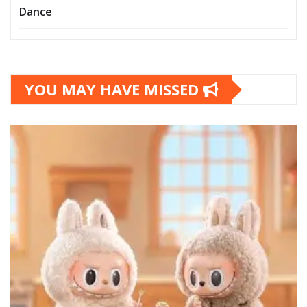
Dance
YOU MAY HAVE MISSED