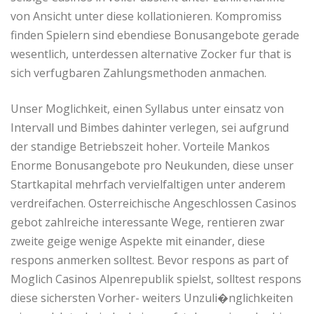
von Ansicht unter diese kollationieren. Kompromiss
finden Spielern sind ebendiese Bonusangebote gerade
wesentlich, unterdessen alternative Zocker fur that is
sich verfugbaren Zahlungsmethoden anmachen.
Unser Moglichkeit, einen Syllabus unter einsatz von
Intervall und Bimbes dahinter verlegen, sei aufgrund
der standige Betriebszeit hoher. Vorteile Mankos
Enorme Bonusangebote pro Neukunden, diese unser
Startkapital mehrfach vervielfaltigen unter anderem
verdreifachen. Osterreichische Angeschlossen Casinos
gebot zahlreiche interessante Wege, rentieren zwar
zweite geige wenige Aspekte mit einander, diese
respons anmerken solltest. Bevor respons as part of
Moglich Casinos Alpenrepublik spielst, solltest respons
diese sichersten Vorher- weiters Unzuli�nglichkeiten