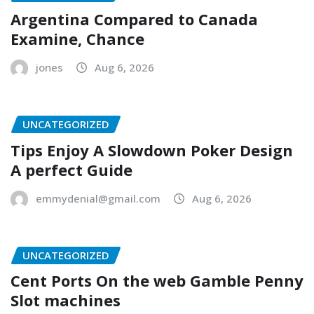
Argentina Compared to Canada
Examine, Chance
jones
Aug 6, 2026
UNCATEGORIZED
Tips Enjoy A Slowdown Poker Design
A perfect Guide
emmydenial@gmail.com
Aug 6, 2026
UNCATEGORIZED
Cent Ports On the web Gamble Penny
Slot machines