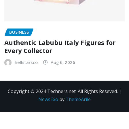
BUSINESS
Authentic Labubu Italy Figures for
Every Collector
hellstarsco
Aug 6, 2026
Copyright © 2024 Techners.net. All Rights Reseved.
|
NewsExo
by
ThemeArile
Contact
Privacy
Terms and
Us
Policy
Conditions