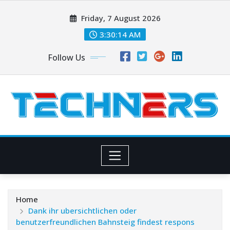
Skip
Friday, 7 August 2026
to
content
3:30:15 AM
Follow Us
Home
Dank ihr ubersichtlichen oder
benutzerfreundlichen Bahnsteig findest respons