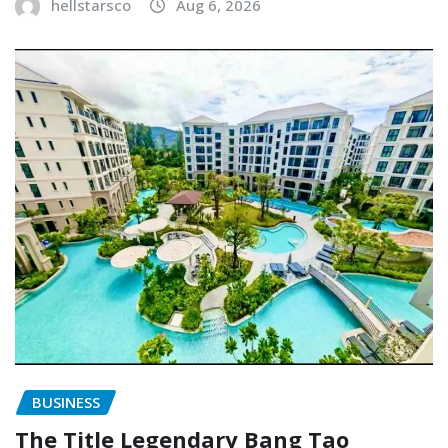
hellstarsco
Aug 6, 2026
BUSINESS
The Title Legendary Bang Tao