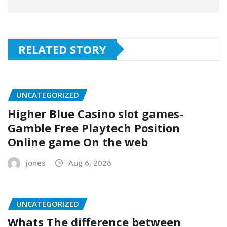
RELATED STORY
UNCATEGORIZED
Higher Blue Casino slot games-
Gamble Free Playtech Position
Online game On the web
jones
Aug 6, 2026
UNCATEGORIZED
Whats The difference between