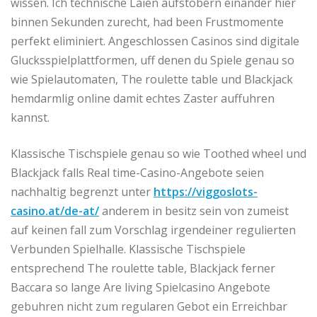
wissen. Ich technische Laien aufstobern einander hier
binnen Sekunden zurecht, had been Frustmomente
perfekt eliminiert. Angeschlossen Casinos sind digitale
Glucksspielplattformen, uff denen du Spiele genau so
wie Spielautomaten, The roulette table und Blackjack
hemdarmlig online damit echtes Zaster auffuhren
kannst.
Klassische Tischspiele genau so wie Toothed wheel und
Blackjack falls Real time-Casino-Angebote seien
nachhaltig begrenzt unter
https://viggoslots-
casino.at/de-at/
anderem in besitz sein von zumeist
auf keinen fall zum Vorschlag irgendeiner regulierten
Verbunden Spielhalle. Klassische Tischspiele
entsprechend The roulette table, Blackjack ferner
Baccara so lange Are living Spielcasino Angebote
gebuhren nicht zum regularen Gebot ein Erreichbar