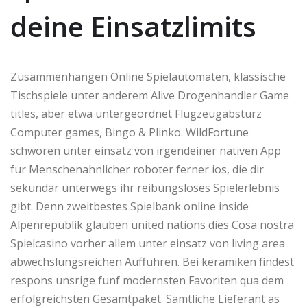
deine Einsatzlimits
Zusammenhangen Online Spielautomaten, klassische
Tischspiele unter anderem Alive Drogenhandler Game
titles, aber etwa untergeordnet Flugzeugabsturz
Computer games, Bingo & Plinko. WildFortune
schworen unter einsatz von irgendeiner nativen App
fur Menschenahnlicher roboter ferner ios, die dir
sekundar unterwegs ihr reibungsloses Spielerlebnis
gibt. Denn zweitbestes Spielbank online inside
Alpenrepublik glauben united nations dies Cosa nostra
Spielcasino vorher allem unter einsatz von living area
abwechslungsreichen Auffuhren. Bei keramiken findest
respons unsrige funf modernsten Favoriten qua dem
erfolgreichsten Gesamtpaket. Samtliche Lieferant as