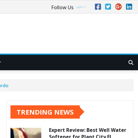
Follow Us
ardo
TRENDING NEWS
Expert Review: Best Well Water
Softener for Plant City FL