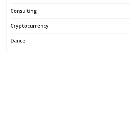
Consulting
Cryptocurrency
Dance