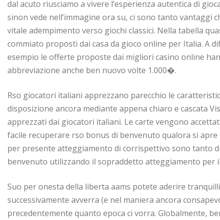
dal acuto riusciamo a vivere l’esperienza autentica di gi
sinon vede nell’immagine ora su, ci sono tanto vantaggi che
vitale adempimento verso giochi classici. Nella tabella q
commiato proposti dai casa da gioco online per Italia. A d
esempio le offerte proposte dai migliori casino online han
abbreviazione anche ben nuovo volte 1.000�.
Rso giocatori italiani apprezzano parecchio le caratteristi
disposizione ancora mediante appena chiaro e cascata Vi
apprezzati dai giocatori italiani. Le carte vengono accetta
facile recuperare rso bonus di benvenuto qualora si apre 
per presente atteggiamento di corrispettivo sono tanto dif
benvenuto utilizzando il sopraddetto atteggiamento per il
Suo per onesta della liberta aams potete aderire tranquil
successivamente avverra (e nel maniera ancora consapevole 
precedentemente quanto epoca ci vorra. Globalmente, bensi