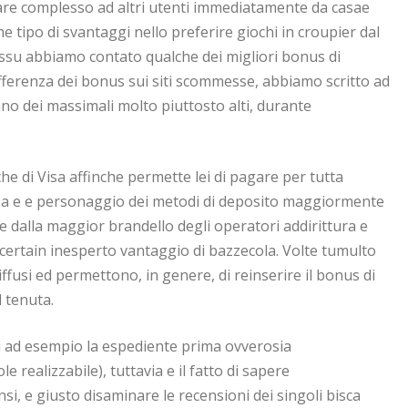
ocare complesso ad altri utenti immediatamente da casae
 tipo di svantaggi nello preferire giochi in croupier dal
uassu abbiamo contato qualche dei migliori bonus di
ifferenza dei bonus sui siti scommesse, abbiamo scritto ad
no dei massimali molto piuttosto alti, durante
che di Visa affinche permette lei di pagare per tutta
sa e e personaggio dei metodi di deposito maggiormente
te dalla maggior brandello degli operatori addirittura e
certain inesperto vantaggio di bazzecola. Volte tumulto
fusi ed permettono, in genere, di reinserire il bonus di
 tenuta.
li ad esempio la espediente prima ovverosia
realizzabile), tuttavia e il fatto di sapere
, e giusto disaminare le recensioni dei singoli bisca