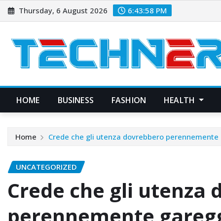
Skip
Thursday, 6 August 2026
6:43:59 PM
to
content
HOME
BUSINESS
FASHION
HEALTH
Home
Crede che gli utenza dovrebbero perennemente gar
UNCATEGORIZED
Crede che gli utenza
perennemente garegg