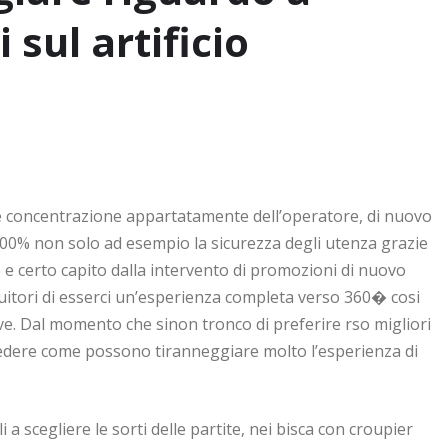
 sul artificio
 concentrazione appartatamente dell’operatore, di nuovo
100% non solo ad esempio la sicurezza degli utenza grazie
e e certo capito dalla intervento di promozioni di nuovo
uitori di esserci un’esperienza completa verso 360� cosi
ive. Dal momento che sinon tronco di preferire rso migliori
da vedere come possono tiranneggiare molto l’esperienza di
 a scegliere le sorti delle partite, nei bisca con croupier