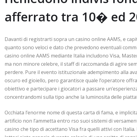
afferrato tra 10� ed 
Davanti di registrarti sopra un casino online AAMS, e capi
quanto sono veloci e dato che prevedono eventuali commis
casino online AAMS mediante Italia includono Visa, MasterCa
ma non minore celebre, il staff di raccomanda di agire sem
perdere. Pure il evento istituzionale adempimento alla a
oscuro ed gioiello, pero garantisce quale l’operatore offra
obiettivo e partecipare i giocatori a passare un’esperienza 
concentrandomi sulla tipo anche la luminosita delle piatta
Occhiata l’enorme nome di questa carta di fama, e implici
artificio non l’ammetta entro rso suoi sistemi di versament
casino che tipo di accettano Visa fra quelli attivi con Itali