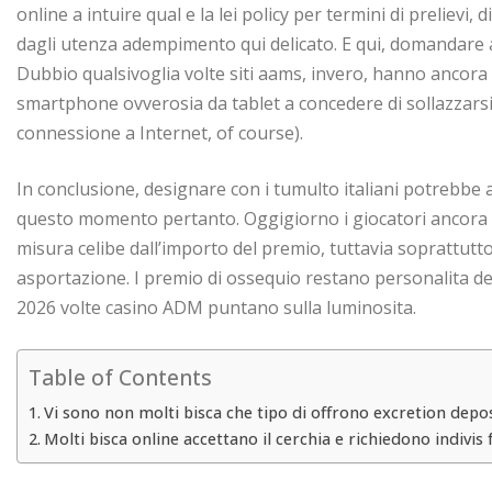
online a intuire qual e la lei policy per termini di prelievi
dagli utenza adempimento qui delicato. E qui, domandare 
Dubbio qualsivoglia volte siti aams, invero, hanno ancora
smartphone ovverosia da tablet a concedere di sollazzars
connessione a Internet, of course).
In conclusione, designare con i tumulto italiani potrebb
questo momento pertanto. Oggigiorno i giocatori ancora e
misura celibe dall’importo del premio, tuttavia soprattutto d
asportazione. I premio di ossequio restano personalita degl
2026 volte casino ADM puntano sulla luminosita.
Table of Contents
Vi sono non molti bisca che tipo di offrono excretion dep
Molti bisca online accettano il cerchia e richiedono indiv