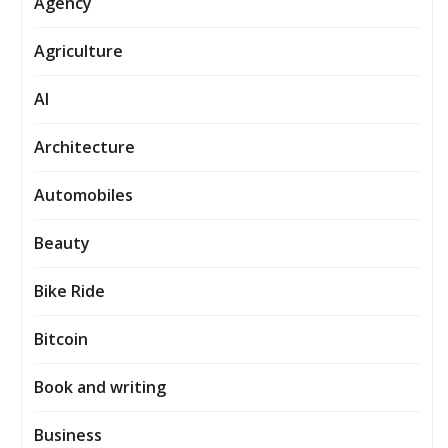
Agency
Agriculture
AI
Architecture
Automobiles
Beauty
Bike Ride
Bitcoin
Book and writing
Business