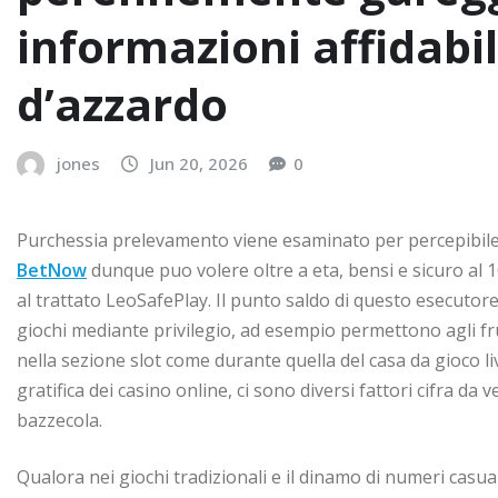
informazioni affidabili
d’azzardo
jones
Jun 20, 2026
0
Purchessia prelevamento viene esaminato per percepibile
BetNow
dunque puo volere oltre a eta, bensi e sicuro al 
al trattato LeoSafePlay. Il punto saldo di questo esecutor
giochi mediante privilegio, ad esempio permettono agli fr
nella sezione slot come durante quella del casa da gioco l
gratifica dei casino online, ci sono diversi fattori cifra 
bazzecola.
Qualora nei giochi tradizionali e il dinamo di numeri casuali