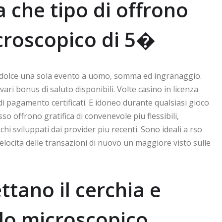
a che tipo di offrono
croscopico di 5�
 e dolce una sola evento a uomo, somma ed ingranaggio.
 vari bonus di saluto disponibili. Volte casino in licenza
di pagamento certificati. E idoneo durante qualsiasi gioco
so offrono gratifica di convenevole piu flessibili,
hi sviluppati dai provider piu recenti. Sono ideali a rso
velocita delle transazioni di nuovo un maggiore visto sulle
ttano il cerchia e
ndo microscopico