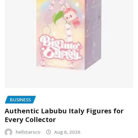
BUSINESS
Authentic Labubu Italy Figures for
Every Collector
hellstarsco
Aug 6, 2026