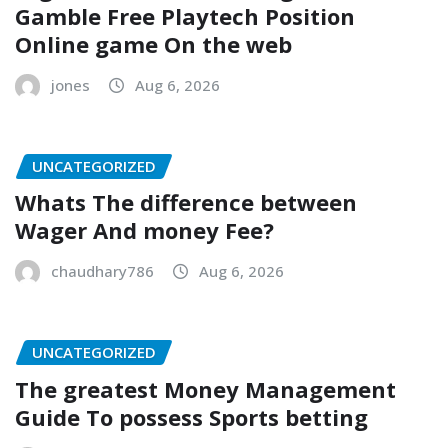
Gamble Free Playtech Position
Online game On the web
jones
Aug 6, 2026
UNCATEGORIZED
Whats The difference between
Wager And money Fee?
chaudhary786
Aug 6, 2026
UNCATEGORIZED
The greatest Money Management
Guide To possess Sports betting