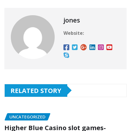
jones
Website:
RELATED STORY
UNCATEGORIZED
Higher Blue Casino slot games-