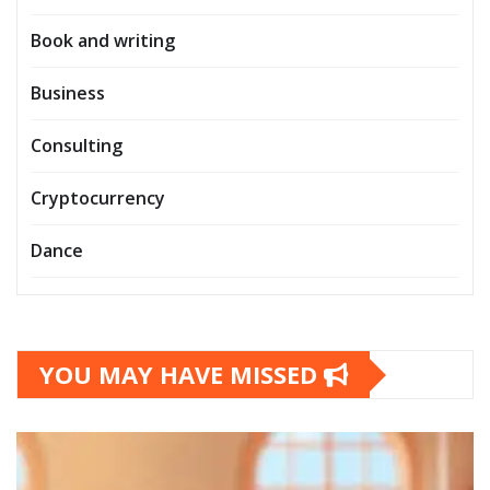
Book and writing
Business
Consulting
Cryptocurrency
Dance
YOU MAY HAVE MISSED