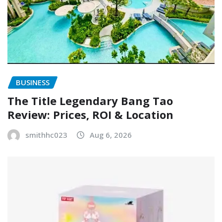
BUSINESS
The Title Legendary Bang Tao
Review: Prices, ROI & Location
smithhc023
Aug 6, 2026