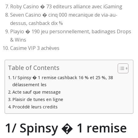
Roby Casino � 73 editeurs alliance avec iGaming
Seven Casino � cinq 000 mecanique de via-au-
dessus, cashback dix %
Playio � 190 jeu personnellement, badinages Drops
& Wins
Casime VIP 3 achèves
Table of Contents
1/ Spinsy � 1 remise cashback 16 % et 25 %, 38
délassement les
Acte sauf que message
Plaisir de tunes en ligne
Procédé leurs credits
1/ Spinsy � 1 remise