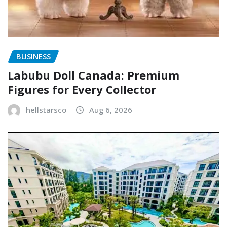
BUSINESS
Labubu Doll Canada: Premium
Figures for Every Collector
hellstarsco
Aug 6, 2026