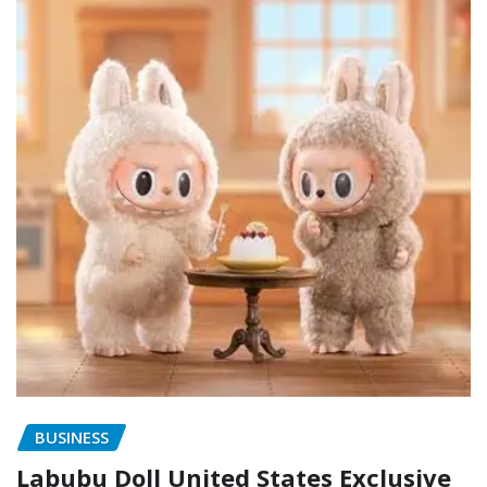
BUSINESS
Labubu Doll United States Exclusive