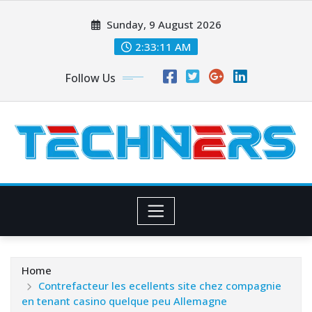
Skip
Sunday, 9 August 2026
to
content
2:33:12 AM
Follow Us
Home
Contrefacteur les ecellents site chez compagnie
en tenant casino quelque peu Allemagne