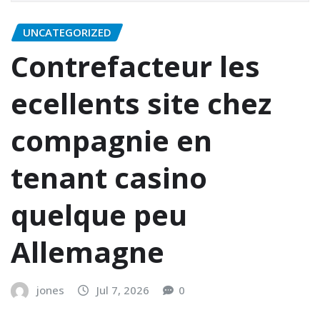
UNCATEGORIZED
Contrefacteur les
ecellents site chez
compagnie en
tenant casino
quelque peu
Allemagne
jones
Jul 7, 2026
0