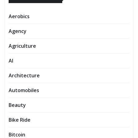
Aerobics
Agency
Agriculture
AI
Architecture
Automobiles
Beauty
Bike Ride
Bitcoin