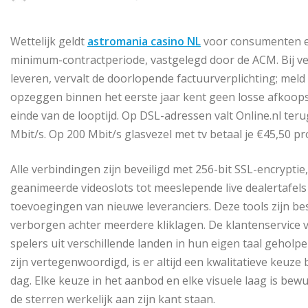
Wettelijk geldt
astromania casino NL
voor consumenten e
minimum-contractperiode, vastgelegd door de ACM. Bij ve
leveren, vervalt de doorlopende factuurverplichting; meld
opzeggen binnen het eerste jaar kent geen losse afkoo
einde van de looptijd. Op DSL-adressen valt Online.nl t
Mbit/s. Op 200 Mbit/s glasvezel met tv betaal je €45,50 
Alle verbindingen zijn beveiligd met 256-bit SSL-encryptie
geanimeerde videoslots tot meeslepende live dealertafel
toevoegingen van nieuwe leveranciers. Deze tools zijn be
verborgen achter meerdere kliklagen. De klantenservice v
spelers uit verschillende landen in hun eigen taal geho
zijn vertegenwoordigd, is er altijd een kwalitatieve keu
dag. Elke keuze in het aanbod en elke visuele laag is be
de sterren werkelijk aan zijn kant staan.