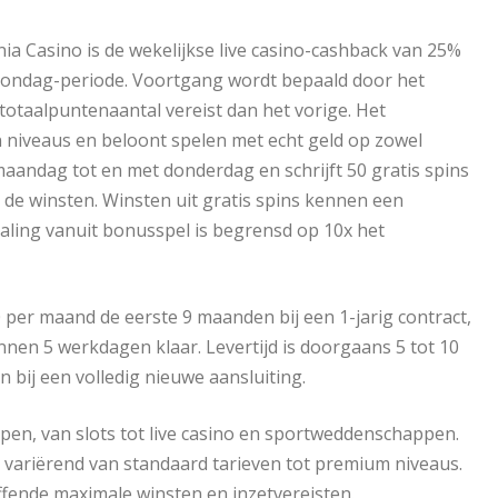
a Casino is de wekelijkse live casino-cashback van 25%
zondag-periode. Voortgang wordt bepaald door het
otaalpuntenaantal vereist dan het vorige. Het
en niveaus en beloont spelen met echt geld op zowel
maandag tot en met donderdag en schrijft 50 gratis spins
p de winsten. Winsten uit gratis spins kennen een
taling vanuit bonusspel is begrensd op 10x het
50 per maand de eerste 9 maanden bij een 1-jarig contract,
nnen 5 werkdagen klaar. Levertijd is doorgaans 5 tot 10
 bij een volledig nieuwe aansluiting.
ypen, van slots tot live casino en sportweddenschappen.
variërend van standaard tarieven tot premium niveaus.
fende maximale winsten en inzetvereisten.