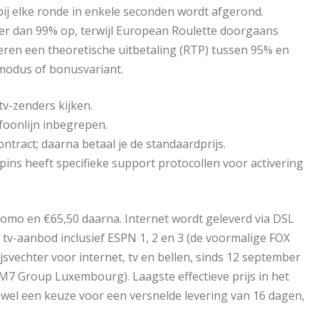
ij elke ronde in enkele seconden wordt afgerond.
meer dan 99% op, terwijl European Roulette doorgaans
ren een theoretische uitbetaling (RTP) tussen 95% en
tmodus of bonusvariant.
 tv-zenders kijken.
efoonlijn inbegrepen.
ntract; daarna betaal je de standaardprijs.
ins heeft specifieke support protocollen voor activering
omo en €65,50 daarna. Internet wordt geleverd via DSL
tv-aanbod inclusief ESPN 1, 2 en 3 (de voormalige FOX
jsvechter voor internet, tv en bellen, sinds 12 september
M7 Group Luxembourg). Laagste effectieve prijs in het
bt wel een keuze voor een versnelde levering van 16 dagen,