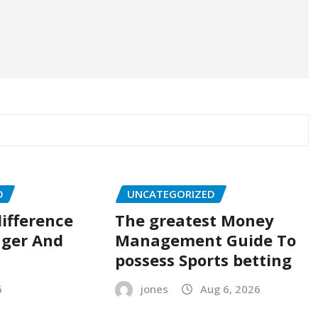
D
UNCATEGORIZED
ifference
The greatest Money
ger And
Management Guide To
possess Sports betting
6
jones
Aug 6, 2026