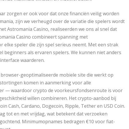
ar zorgen er ook voor dat onze financiën veilig worden
mania, zijn we verheugd over de variatie die spelers wordt
het Astromania Casino, realiseerden we ons al snel dat
tromania Casino combineert spanning met
 elke speler die zijn spel serieus neemt. Met een strak
el beginners als ervaren spelers. We kunnen niet anders
e interface waarderen.
 browser-geoptimaliseerde mobiele site die werkt op
stortingen komen in aanmerking voor alle
ller — waardoor crypto de voorkeursfondsenroute is voor
sgeschiktheid willen combineren. Het crypto-aanbod bij
coin Cash, Cardano, Dogecoin, Ripple, Tether en USD Coin.
g tot en met vrijdag, wat betekent dat verzoeken
dagochtend. Minimumopnames bedragen €10 voor fiat-