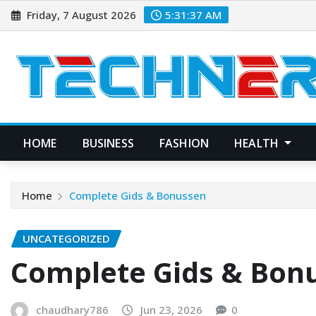
Skip
Friday, 7 August 2026
5:31:37 AM
to
content
HOME
BUSINESS
FASHION
HEALTH
Home
Complete Gids & Bonussen
UNCATEGORIZED
Complete Gids & Bon
chaudhary786
Jun 23, 2026
0