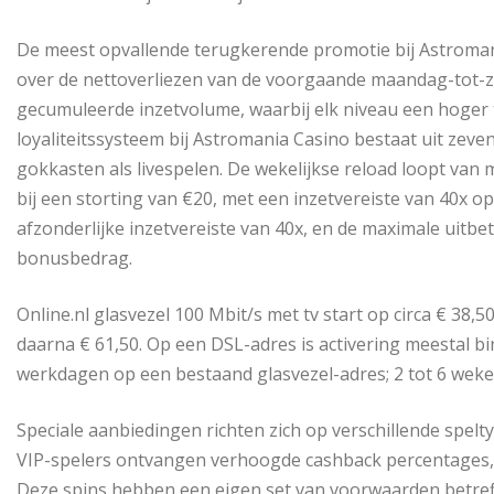
De meest opvallende terugkerende promotie bij Astromani
over de nettoverliezen van de voorgaande maandag-tot-
gecumuleerde inzetvolume, waarbij elk niveau een hoger t
loyaliteitssysteem bij Astromania Casino bestaat uit zev
gokkasten als livespelen. De wekelijkse reload loopt van 
bij een storting van €20, met een inzetvereiste van 40x o
afzonderlijke inzetvereiste van 40x, en de maximale uitbe
bonusbedrag.
Online.nl glasvezel 100 Mbit/s met tv start op circa € 38,
daarna € 61,50. Op een DSL-adres is activering meestal bi
werkdagen op een bestaand glasvezel-adres; 2 tot 6 weken
Speciale aanbiedingen richten zich op verschillende spelt
VIP-spelers ontvangen verhoogde cashback percentages, 
Deze spins hebben een eigen set van voorwaarden betref