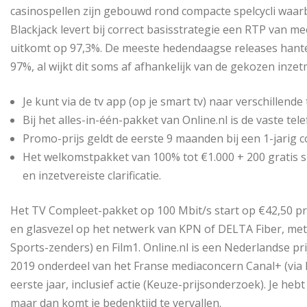
casinospellen zijn gebouwd rond compacte spelcycli waarb
Blackjack levert bij correct basisstrategie een RTP van 
uitkomt op 97,3%. De meeste hedendaagse releases hante
97%, al wijkt dit soms af afhankelijk van de gekozen inze
Je kunt via de tv app (op je smart tv) naar verschillende
Bij het alles-in-één-pakket van Online.nl is de vaste tel
Promo-prijs geldt de eerste 9 maanden bij een 1-jarig co
Het welkomstpakket van 100% tot €1.000 + 200 gratis sp
en inzetvereiste clarificatie.
Het TV Compleet-pakket op 100 Mbit/s start op €42,50 pr
en glasvezel op het netwerk van KPN of DELTA Fiber, met 
Sports-zenders) en Film1. Online.nl is een Nederlandse pri
2019 onderdeel van het Franse mediaconcern Canal+ (via 
eerste jaar, inclusief actie (Keuze-prijsonderzoek). Je he
maar dan komt je bedenktijd te vervallen.