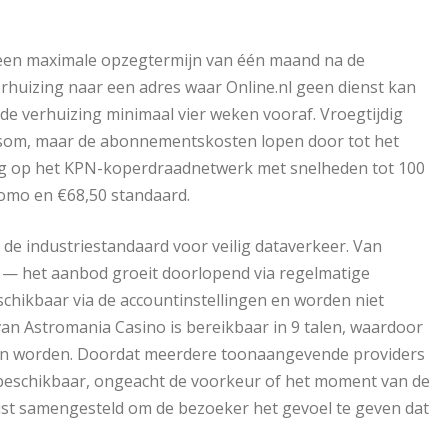
en maximale opzegtermijn van één maand na de
rhuizing naar een adres waar Online.nl geen dienst kan
 de verhuizing minimaal vier weken vooraf. Vroegtijdig
psom, maar de abonnementskosten lopen door tot het
erug op het KPN-koperdraadnetwerk met snelheden tot 100
promo en €68,50 standaard.
, de industriestandaard voor veilig dataverkeer. Van
s — het aanbod groeit doorlopend via regelmatige
schikbaar via de accountinstellingen en worden niet
an Astromania Casino is bereikbaar in 9 talen, waardoor
lpen worden. Doordat meerdere toonaangevende providers
ze beschikbaar, ongeacht de voorkeur of het moment van de
wust samengesteld om de bezoeker het gevoel te geven dat