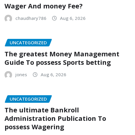
Wager And money Fee?
chaudhary786
Aug 6, 2026
UNCATEGORIZED
The greatest Money Management
Guide To possess Sports betting
jones
Aug 6, 2026
UNCATEGORIZED
The ultimate Bankroll
Administration Publication To
possess Wagering