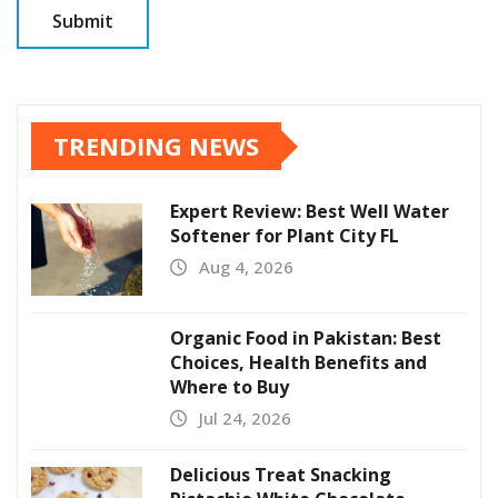
TRENDING NEWS
Expert Review: Best Well Water
Softener for Plant City FL
Aug 4, 2026
Organic Food in Pakistan: Best
Choices, Health Benefits and
Where to Buy
Jul 24, 2026
Delicious Treat Snacking