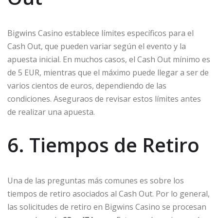
Bigwins Casino establece límites específicos para el
Cash Out, que pueden variar según el evento y la
apuesta inicial. En muchos casos, el Cash Out mínimo es
de 5 EUR, mientras que el máximo puede llegar a ser de
varios cientos de euros, dependiendo de las
condiciones. Aseguraos de revisar estos límites antes
de realizar una apuesta.
6. Tiempos de Retiro
Una de las preguntas más comunes es sobre los
tiempos de retiro asociados al Cash Out. Por lo general,
las solicitudes de retiro en Bigwins Casino se procesan