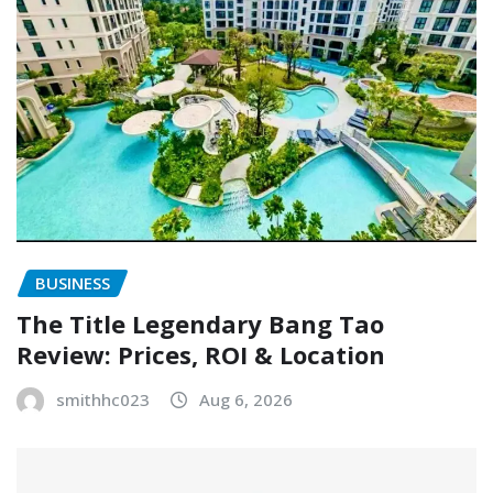
BUSINESS
The Title Legendary Bang Tao
Review: Prices, ROI & Location
smithhc023
Aug 6, 2026