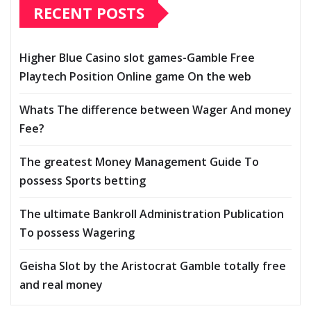
RECENT POSTS
Higher Blue Casino slot games-Gamble Free
Playtech Position Online game On the web
Whats The difference between Wager And money
Fee?
The greatest Money Management Guide To
possess Sports betting
The ultimate Bankroll Administration Publication
To possess Wagering
Geisha Slot by the Aristocrat Gamble totally free
and real money