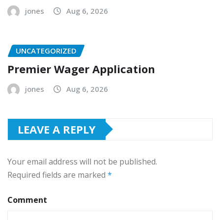
jones
Aug 6, 2026
UNCATEGORIZED
Premier Wager Application
jones
Aug 6, 2026
LEAVE A REPLY
Your email address will not be published.
Required fields are marked
*
Comment