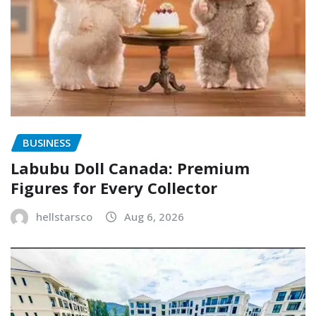
BUSINESS
Labubu Doll Canada: Premium
Figures for Every Collector
hellstarsco
Aug 6, 2026