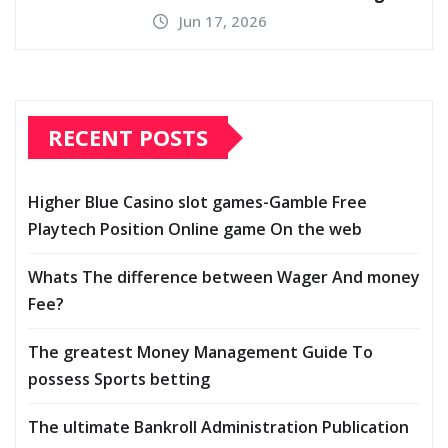
Jun 17, 2026
RECENT POSTS
Higher Blue Casino slot games-Gamble Free
Playtech Position Online game On the web
Whats The difference between Wager And money
Fee?
The greatest Money Management Guide To
possess Sports betting
The ultimate Bankroll Administration Publication