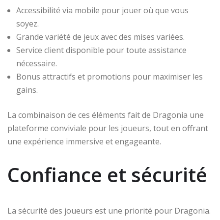
Accessibilité via mobile pour jouer où que vous
soyez.
Grande variété de jeux avec des mises variées.
Service client disponible pour toute assistance
nécessaire.
Bonus attractifs et promotions pour maximiser les
gains.
La combinaison de ces éléments fait de Dragonia une
plateforme conviviale pour les joueurs, tout en offrant
une expérience immersive et engageante.
Confiance et sécurité
La sécurité des joueurs est une priorité pour Dragonia.