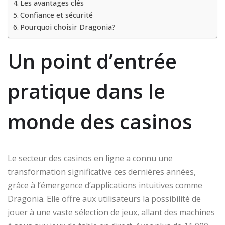
Les avantages clés
Confiance et sécurité
Pourquoi choisir Dragonia?
Un point d’entrée
pratique dans le
monde des casinos
Le secteur des casinos en ligne a connu une
transformation significative ces dernières années,
grâce à l’émergence d’applications intuitives comme
Dragonia. Elle offre aux utilisateurs la possibilité de
jouer à une vaste sélection de jeux, allant des machines