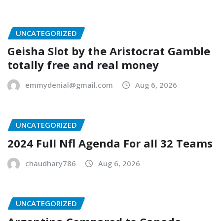
UNCATEGORIZED
Geisha Slot by the Aristocrat Gamble
totally free and real money
emmydenial@gmail.com
Aug 6, 2026
UNCATEGORIZED
2024 Full Nfl Agenda For all 32 Teams
chaudhary786
Aug 6, 2026
UNCATEGORIZED