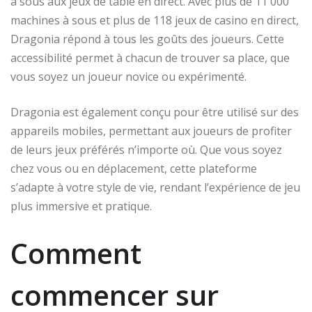
à sous aux jeux de table en direct. Avec plus de 11 000
machines à sous et plus de 118 jeux de casino en direct,
Dragonia répond à tous les goûts des joueurs. Cette
accessibilité permet à chacun de trouver sa place, que
vous soyez un joueur novice ou expérimenté.
Dragonia est également conçu pour être utilisé sur des
appareils mobiles, permettant aux joueurs de profiter
de leurs jeux préférés n’importe où. Que vous soyez
chez vous ou en déplacement, cette plateforme
s’adapte à votre style de vie, rendant l’expérience de jeu
plus immersive et pratique.
Comment
commencer sur