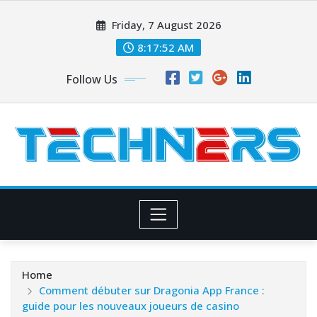
Skip
Friday, 7 August 2026
to
content
8:17:53 AM
Follow Us
Home
Comment débuter sur Dragonia App France :
guide pour les nouveaux joueurs de casino