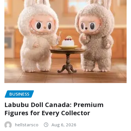
BUSINESS
Labubu Doll Canada: Premium
Figures for Every Collector
hellstarsco
Aug 6, 2026