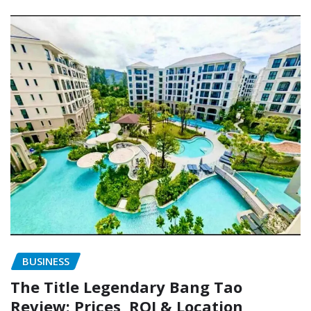
BUSINESS
The Title Legendary Bang Tao
Review: Prices, ROI & Location