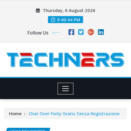
Skip
Thursday, 6 August 2026
to
content
9:40:45 PM
Follow Us
Home
Chat Over Forty Gratis Senza Registrazione